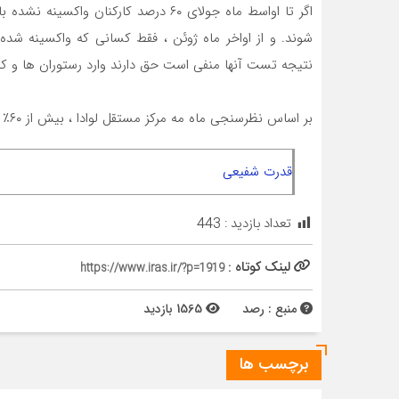
اگر تا اواسط ماه جولای ۶٠ درصد کارکنا
شوند. و از اواخر ماه ژوئن ، فقط کسانی که واکسینه شده ا
نتیجه تست آنها منفی است حق دارند وارد رستوران ها و ک
بر اساس نظرسنجی ماه مه مرکز مستقل لوادا ، بیش از ۶٠٪ از روس ها گفتند که مایل به واکسیناسیون نیستند./ رصد
قدرت شفیعی
تعداد بازدید :
443
لینک کوتاه :
https://www.iras.ir/?p=1919
منبع : رصد
1565 بازدید
برچسب ها