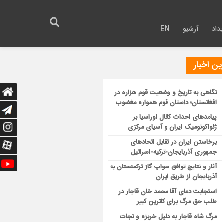
داد
آرشیو
EN
ن اخبار
نگاهی به تاریخ و وضعیت قوم هزاره در
افغانستان؛ داستان قوم همواره مغضوب
پیامدهای احداث کانال اوراسیا بر
ژئواکونومیک ایران و آسیای مرکزی
برخاستن ایران در تقابل اتحادهای
جمهوری آذربایجان-ترکیه-اسرائیل
آثار و نتایج توافق سواپ گاز ترکمنستان به
آذربایجان از طریق ایران
استجابت دعای آقا محمد خان قاجار در
طلب حق مرگ برای کاترین کبیر
مرگ شاه قاجار به دلیل خربزه و نجات