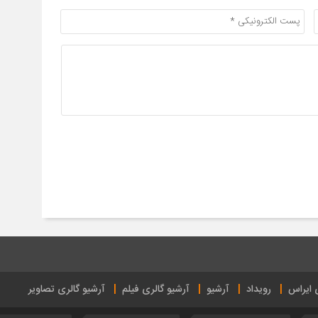
ی ایراس
رویداد
آرشیو
آرشیو گالری فیلم
آرشیو گالری تصاویر