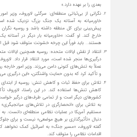
بعدی را بر عهده دارد.»
نگرانی از بی‌ثباتی منطقه‌ای: سرگئی لاوروف، وزیر ام
خاورمیانه به آستانه یک جنگ بزرگ نزدیک شده است
پیش‌بینی برای کل منطقه داشته باشد و روسیه نگران 
خارج کند. او گفت: «خاورمیانه بار دیگر در آستانه 
هستند… باید فوراً این چرخه خشونت متوقف شود قبل از ای
انتقاد از نقش ایالات متحده: روسیه همچنین ایالات متح
درگیری‌ها منجر شده است، مورد انتقاد قرار داد. لاور
و تأکید کرد که بدون حمایت واشنگتن، «این درگیری می‌تو
تلاش برای حفظ ثبات و کاهش تنش: روسیه از ابتدای درگ
کاهش تنش‌ها استفاده کند. در این راستا، لاوروف تأک
کشورهای دیگر است و از تمامی طرف‌های درگیر خواست ت
به تلاش برای «انحصارگری در تلاش‌های میانجیگری» در
مستقیم آمریکا در عملیات نظامی منطقه‌ای دانست. به گ
دنبال «تأثیرگذاری بر هیچ موضعی» نیست و برای جلوگ
گفته لاوروف، «مسیر جنگ» به اسرائیل کمک نخواهد کرد
اقدامات نظامی را متوقف کند.