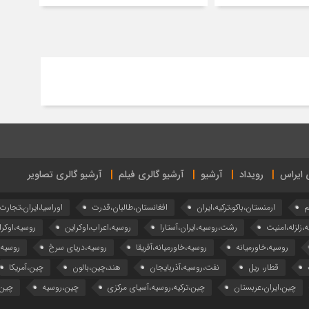
ی ایراس
رویداد
آرشیو
آرشیو گالری فیلم
آرشیو گالری تصاویر
م
ارمنستان،باکو،ترکیه،ایران
افغانستان،طالبان،قدرت
اوراسیا،ایران،تجارت
ه،زلزله،امنیت
رشت،روسیه،ایران،آستارا
روسیه،اعراب،اوکراین
روسیه،اوکرا
روسیه،خاورمیانه
روسیه،خاورمیانه،آفریقا
روسیه،دریای سرخ
روسیه
قطار، ریل
نفت،روسیه،آذربایجان
هند،چین،بالون
چین،آمریکا
چین،ایران،عربستان
چین،ترکیه،روسیه،آسیای مرکزی
چین،روسیه
چین،