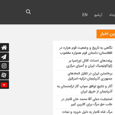
داد
آرشیو
EN
ن اخبار
نگاهی به تاریخ و وضعیت قوم هزاره در
افغانستان؛ داستان قوم همواره مغضوب
پیامدهای احداث کانال اوراسیا بر
ژئواکونومیک ایران و آسیای مرکزی
برخاستن ایران در تقابل اتحادهای
جمهوری آذربایجان-ترکیه-اسرائیل
آثار و نتایج توافق سواپ گاز ترکمنستان به
آذربایجان از طریق ایران
استجابت دعای آقا محمد خان قاجار در
طلب حق مرگ برای کاترین کبیر
مرگ شاه قاجار به دلیل خربزه و نجات