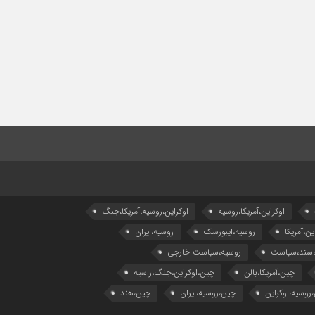
اوکراین،آمریکا،روسیه
اوکراین،روسیه،آمریکا،جنگ
ین،آمریکا
روسیه،ایبورسک
روسیه،ایران
،سند،سیاست
روسیه،سیاست خارجی
چین،آمریکا،بالن
چین،اوکراین،جنگ،ر.سیه
روسیه،اوکراین
چین،روسیه،ایران
چین،هند