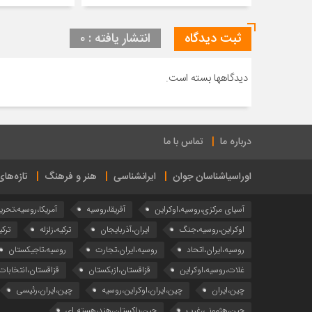
ثبت دیدگاه
انتشار یافته : ۰
دیدگاهها بسته است.
درباره ما
تماس با ما
اوراسیاشناسان جوان
ایرانشناسی
هنر و فرهنگ
تازه‌ها
آسیای مرکزی،روسیه،اوکراین
آفریقا،روسیه
آمریکا،روسیه،تحری
اوکراین،روسیه،جنگ
ایران،آذربایجان
ترکیه،زلزله
ترکی
روسیه،ایران،اتحاد
روسیه،ایران،تجارت
روسیه،تاجیکستان
غلات،روسیه،اوکراین
قزاقستان،ازبکستان
قزاقستان،انتخابات
چین،ایران
چین،ایران،اوکراین،روسیه
چین،ایران،رئیسی
چین،هژمونی،غرب
چین،پاکستان،هند،هسته ای