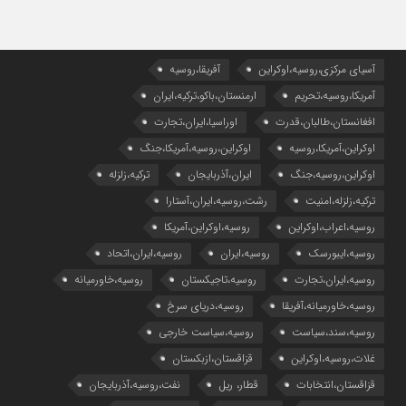
آسیای مرکزی،روسیه،اوکراین
آفریقا،روسیه
آمریکا،روسیه،تحریم
ارمنستان،باکو،ترکیه،ایران
افغانستان،طالبان،قدرت
اوراسیا،ایران،تجارت
اوکراین،آمریکا،روسیه
اوکراین،روسیه،آمریکا،جنگ
اوکراین،روسیه،جنگ
ایران،آذربایجان
ترکیه،زلزله
ترکیه،زلزله،امنیت
رشت،روسیه،ایران،آستارا
روسیه،اعراب،اوکراین
روسیه،اوکراین،آمریکا
روسیه،ایبورسک
روسیه،ایران
روسیه،ایران،اتحاد
روسیه،ایران،تجارت
روسیه،تاجیکستان
روسیه،خاورمیانه
روسیه،خاورمیانه،آفریقا
روسیه،دریای سرخ
روسیه،سند،سیاست
روسیه،سیاست خارجی
غلات،روسیه،اوکراین
قزاقستان،ازبکستان
قزاقستان،انتخابات
قطار، ریل
نفت،روسیه،آذربایجان