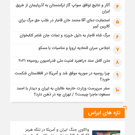
آثار و نتایج توافق سواپ گاز ترکمنستان به آذربایجان از طریق
4
ایران
استجابت دعای آقا محمد خان قاجار در طلب حق مرگ برای
5
کاترین کبیر
مرگ شاه قاجار به دلیل خربزه و نجات جان شاعر کتابخوان
6
اجلاس سران اتحادیه اروپا و مناسبات با مسکو
7
متن کامل سند «راهبرد امنیت ملی فدراسیون روسیه» ۲۰۲۱
8
چرا روسیه در سوریه موفق شد و آمریکا در افغانستان شکست
9
خورد؟
سفر سرپرست وزارت خارجه طالبان به ایران و دیدار با احمد
10
مسعود؛ ماجرا چیست؟ / تهران چه در ذهن دارد؟
تازه های ایراس
واکاوی جنگ ایران و آمریکا در تنگه هرمز