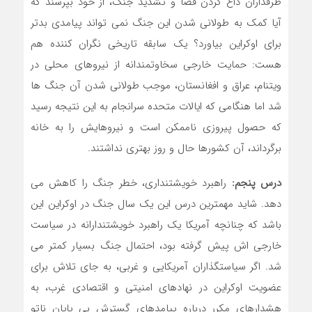
طرفداران داغ کردن فضا و تشدید جنگ، از خود بپرسند که
آیا کمک به طولانی شدن این جنگ نمی تواند پیامدی بدتر
برای اوکراین بیاورد؟ یک سابقه تاریخی نگران کننده هم
هست: حمایت خارجی سخاوتمندانه از نیروهای محلی در
ویتنام، عراق و افغانستان، موجب طولانی شدن آن جنگ ها
شد اما هنگامی که ایالات متحده سرانجام به این نتیجه رسید
که حصول پیروزی ناممکن است و نیروهایش را به خانه
برگرداند، آن کشورها حال و روز بهتری نداشتند.
درس پنجم:
راهبرد خویشتنداری، خطر جنگ را کاهش می
دهد. شاید مهمترین درس این یک سال جنگ در اوکراین این
باشد که چنانچه آمریکا یک راهبرد خویشتندارانه در سیاست
خارجی اش پیش گرفته بود، احتمال جنگ بسیار کمتر می
شد. اگر سیاستگذاران آمریکایی و غربی، به جای تلاش برای
عضویت اوکراین در نهادهای امنیتی و اقتصادی غرب، به
هشدارهای مکرر درباره پیامدهای گسترش بی پایان ناتو