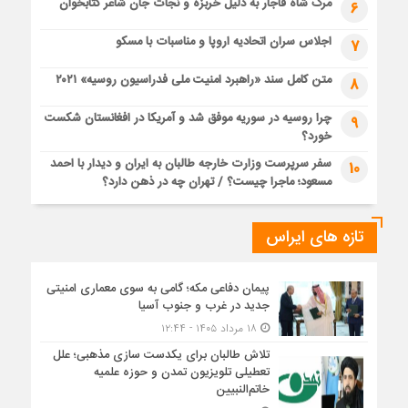
مرگ شاه قاجار به دلیل خربزه و نجات جان شاعر کتابخوان
6
اجلاس سران اتحادیه اروپا و مناسبات با مسکو
7
متن کامل سند «راهبرد امنیت ملی فدراسیون روسیه» ۲۰۲۱
8
چرا روسیه در سوریه موفق شد و آمریکا در افغانستان شکست
9
خورد؟
سفر سرپرست وزارت خارجه طالبان به ایران و دیدار با احمد
10
مسعود؛ ماجرا چیست؟ / تهران چه در ذهن دارد؟
تازه های ایراس
پیمان دفاعی مکه؛ گامی به سوی معماری امنیتی
جدید در غرب و جنوب آسیا
۱۸ مرداد ۱۴۰۵ - ۱۲:۴۴
تلاش طالبان برای یکدست سازی مذهبی؛ علل
تعطیلی تلویزیون تمدن و حوزه علمیه
خاتم‌النبیین