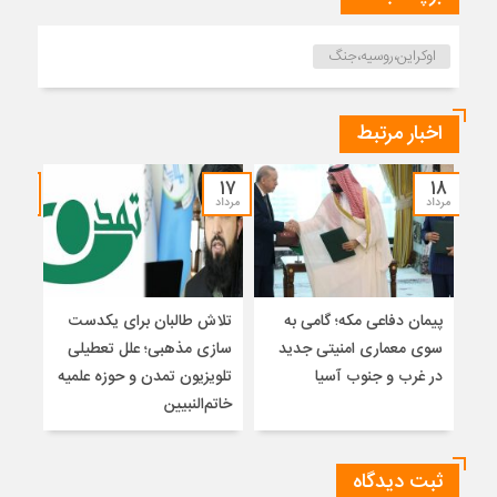
اوکراین،روسیه،جنگ
اخبار مرتبط
۱۵
۱۷
۱۸
مرداد
مرداد
مرداد
پیمان دفاعی مکه؛ گامی به
تلاش طالبان برای یکدست
واکا
سوی معماری امنیتی جدید
سازی مذهبی؛ علل تعطیلی
در غرب و جنوب آسیا
تلویزیون تمدن و حوزه علمیه
نظری
خاتم‌النبیین
راه
ثبت دیدگاه