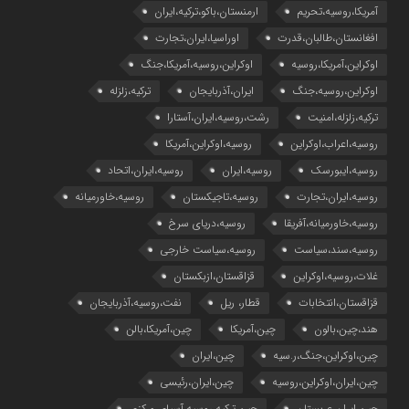
آمریکا،روسیه،تحریم
ارمنستان،باکو،ترکیه،ایران
افغانستان،طالبان،قدرت
اوراسیا،ایران،تجارت
اوکراین،آمریکا،روسیه
اوکراین،روسیه،آمریکا،جنگ
اوکراین،روسیه،جنگ
ایران،آذربایجان
ترکیه،زلزله
ترکیه،زلزله،امنیت
رشت،روسیه،ایران،آستارا
روسیه،اعراب،اوکراین
روسیه،اوکراین،آمریکا
روسیه،ایبورسک
روسیه،ایران
روسیه،ایران،اتحاد
روسیه،ایران،تجارت
روسیه،تاجیکستان
روسیه،خاورمیانه
روسیه،خاورمیانه،آفریقا
روسیه،دریای سرخ
روسیه،سند،سیاست
روسیه،سیاست خارجی
غلات،روسیه،اوکراین
قزاقستان،ازبکستان
قزاقستان،انتخابات
قطار، ریل
نفت،روسیه،آذربایجان
هند،چین،بالون
چین،آمریکا
چین،آمریکا،بالن
چین،اوکراین،جنگ،ر.سیه
چین،ایران
چین،ایران،اوکراین،روسیه
چین،ایران،رئیسی
چین،ایران،عربستان
چین،ترکیه،روسیه،آسیای مرکزی