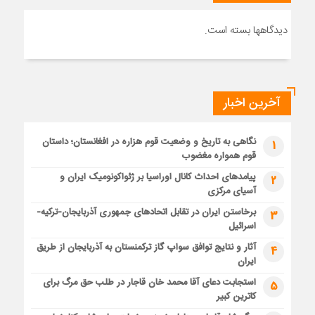
دیدگاهها بسته است.
آخرین اخبار
نگاهی به تاریخ و وضعیت قوم هزاره در افغانستان؛ داستان
1
قوم همواره مغضوب
پیامدهای احداث کانال اوراسیا بر ژئواکونومیک ایران و
2
آسیای مرکزی
برخاستن ایران در تقابل اتحادهای جمهوری آذربایجان-ترکیه-
3
اسرائیل
آثار و نتایج توافق سواپ گاز ترکمنستان به آذربایجان از طریق
4
ایران
استجابت دعای آقا محمد خان قاجار در طلب حق مرگ برای
5
کاترین کبیر