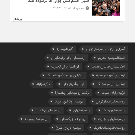
طنین خشم نسل جوان امّا فرسوده هند
۰۶ مرداد ۱۴۰۵ - ۱۲:۴۲
بیشتر
آسیای مرکزی،روسیه،اوکراین
آفریقا،روسیه
آمریکا،روسیه،تحریم
ارمنستان،باکو،ترکیه،ایران
افغانستان،طالبان،قدرت
اوراسیا،ایران،تجارت
اوکراین،آمریکا،روسیه
اوکراین،روسیه،آمریکا،جنگ
اوکراین،روسیه،جنگ
ایران،آذربایجان
ترکیه،زلزله
ترکیه،زلزله،امنیت
رشت،روسیه،ایران،آستارا
روسیه،اعراب،اوکراین
روسیه،اوکراین،آمریکا
روسیه،ایبورسک
روسیه،ایران
روسیه،ایران،اتحاد
روسیه،ایران،تجارت
روسیه،تاجیکستان
روسیه،خاورمیانه
روسیه،خاورمیانه،آفریقا
روسیه،دریای سرخ