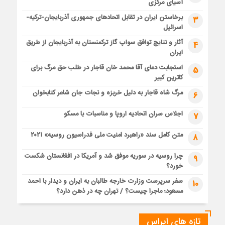
آسیای مرکزی
برخاستن ایران در تقابل اتحادهای جمهوری آذربایجان-ترکیه-
3
اسرائیل
آثار و نتایج توافق سواپ گاز ترکمنستان به آذربایجان از طریق
4
ایران
استجابت دعای آقا محمد خان قاجار در طلب حق مرگ برای
5
کاترین کبیر
مرگ شاه قاجار به دلیل خربزه و نجات جان شاعر کتابخوان
6
اجلاس سران اتحادیه اروپا و مناسبات با مسکو
7
متن کامل سند «راهبرد امنیت ملی فدراسیون روسیه» ۲۰۲۱
8
چرا روسیه در سوریه موفق شد و آمریکا در افغانستان شکست
9
خورد؟
سفر سرپرست وزارت خارجه طالبان به ایران و دیدار با احمد
10
مسعود؛ ماجرا چیست؟ / تهران چه در ذهن دارد؟
تازه های ایراس