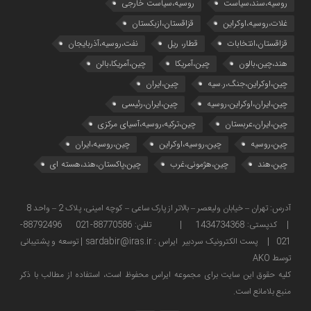
روسیه،سند،سیاست
روسیه،سیاست خارجی
غلات،روسیه،اوکراین
قزاقستان،ازبکستان
قزاقستان،انتخابات
قطار، ریل
نفت،روسیه،آذربایجان
هند،چین،بالون
چین،آمریکا
چین،آمریکا،بالن
چین،اوکراین،جنگ،ر.سیه
چین،ایران
چین،ایران،اوکراین،روسیه
چین،ایران،رئیسی
چین،ایران،عربستان
چین،ترکیه،روسیه،آسیای مرکزی
چین،روسیه
چین،روسیه،اوکراین
چین،روسیه،ایران
چین،هند
چین،هژمونی،غرب
چین،پاکستان،هند،هسته ای
آدرس: تهران – خیابان ولیعصر – بالاتر از پارک ساعی – کوچه امینی، پلاک 2 – واحد 8
| کدپستی: 1434734368 | تلفن: 88770586-021 88792496-
021 | پست الکترونیک سردبیر ایراس : sardabir@iras.ir |
توسعه و پشتیبانی
توسط AKO
كليه حقوق این سایت برای مجموعه ایراس محفوظ است، استفاده از مطالب با ذكر
منبع بلامانع است.