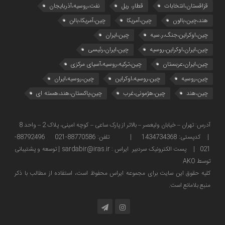
قزاقستان،انتخابات
قطار، ریل
نفت،روسیه،آذربایجان
هند،چین،بالون
چین،آمریکا
چین،آمریکا،بالن
چین،اوکراین،جنگ،ر.سیه
چین،ایران
چین،ایران،اوکراین،روسیه
چین،ایران،رئیسی
چین،ایران،عربستان
چین،ترکیه،روسیه،آسیای مرکزی
چین،روسیه
چین،روسیه،اوکراین
چین،روسیه،ایران
چین،هند
چین،هژمونی،غرب
چین،پاکستان،هند،هسته ای
آدرس: تهران – خیابان ولیعصر – بالاتر از پارک ساعی – کوچه امینی، پلاک 2 – واحد 8
| کدپستی: 1434734368 | تلفن: 88770586-021 88792496-
021 | پست الکترونیک سردبیر ایراس : sardabir@iras.ir |
توسعه و پشتیبانی
توسط AKO
كليه حقوق این سایت برای مجموعه ایراس محفوظ است، استفاده از مطالب با ذكر
منبع بلامانع است.