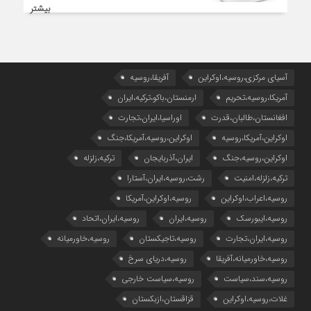
بیشتر
آسیای مرکزی،روسیه،اوکراین
آفریقا،روسیه
آمریکا،روسیه،تحریم
ارمنستان،باکو،ترکیه،ایران
افغانستان،طالبان،قدرت
اوراسیا،ایران،تجارت
اوکراین،آمریکا،روسیه
اوکراین،روسیه،آمریکا،جنگ
اوکراین،روسیه،جنگ
ایران،آذربایجان
ترکیه،زلزله
ترکیه،زلزله،امنیت
رشت،روسیه،ایران،آستارا
روسیه،اعراب،اوکراین
روسیه،اوکراین،آمریکا
روسیه،ایبورسک
روسیه،ایران
روسیه،ایران،اتحاد
روسیه،ایران،تجارت
روسیه،تاجیکستان
روسیه،خاورمیانه
روسیه،خاورمیانه،آفریقا
روسیه،دریای سرخ
روسیه،سند،سیاست
روسیه،سیاست خارجی
غلات،روسیه،اوکراین
قزاقستان،ازبکستان