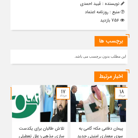
نویسنده : عُبيد احمدي
منبع : روزنامه اعتماد
756 بازدید
برچسب ها
این مطلب بدون برچسب می باشد.
اخبار مرتبط
۱۵
۱۷
۱۸
مرداد
مرداد
مرداد
پیمان دفاعی مکه؛ گامی به
تلاش طالبان برای یکدست
واکا
سوی معماری امنیتی جدید
سازی مذهبی؛ علل تعطیلی