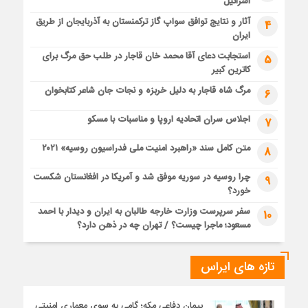
اسرائیل
آثار و نتایج توافق سواپ گاز ترکمنستان به آذربایجان از طریق
4
ایران
استجابت دعای آقا محمد خان قاجار در طلب حق مرگ برای
5
کاترین کبیر
مرگ شاه قاجار به دلیل خربزه و نجات جان شاعر کتابخوان
6
اجلاس سران اتحادیه اروپا و مناسبات با مسکو
7
متن کامل سند «راهبرد امنیت ملی فدراسیون روسیه» ۲۰۲۱
8
چرا روسیه در سوریه موفق شد و آمریکا در افغانستان شکست
9
خورد؟
سفر سرپرست وزارت خارجه طالبان به ایران و دیدار با احمد
10
مسعود؛ ماجرا چیست؟ / تهران چه در ذهن دارد؟
تازه های ایراس
پیمان دفاعی مکه؛ گامی به سوی معماری امنیتی