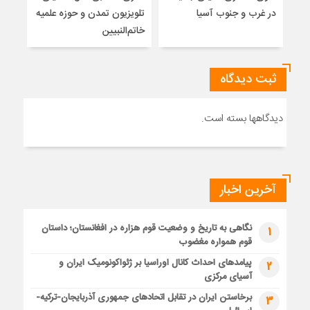
در غرب و جنوب آسیا
تلویزیون تمدن و حوزه علمیه
نظری
خاتم‌النبیین
راه
ثبت دیدگاه
دیدگاهها بسته است.
آخرین اخبار
نگاهی به تاریخ و وضعیت قوم هزاره در افغانستان؛ داستان
1
قوم همواره مغضوب
پیامدهای احداث کانال اوراسیا بر ژئواکونومیک ایران و
2
آسیای مرکزی
برخاستن ایران در تقابل اتحادهای جمهوری آذربایجان-ترکیه-
3