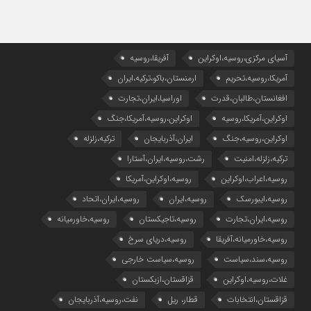
آسیای مرکزی،روسیه،اوکراین
آفریقا،روسیه
آمریکا،روسیه،تحریم
ارمنستان،باکو،ترکیه،ایران
افغانستان،طالبان،قدرت
اوراسیا،ایران،تجارت
اوکراین،آمریکا،روسیه
اوکراین،روسیه،آمریکا،جنگ
اوکراین،روسیه،جنگ
ایران،آذربایجان
ترکیه،زلزله
ترکیه،زلزله،امنیت
رشت،روسیه،ایران،آستارا
روسیه،اعراب،اوکراین
روسیه،اوکراین،آمریکا
روسیه،ایبورسک
روسیه،ایران
روسیه،ایران،اتحاد
روسیه،ایران،تجارت
روسیه،تاجیکستان
روسیه،خاورمیانه
روسیه،خاورمیانه،آفریقا
روسیه،دریای سرخ
روسیه،سند،سیاست
روسیه،سیاست خارجی
غلات،روسیه،اوکراین
قزاقستان،ازبکستان
قزاقستان،انتخابات
قطار، ریل
نفت،روسیه،آذربایجان