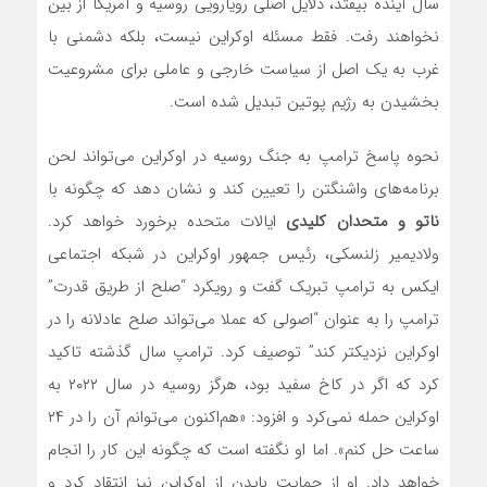
سال آینده بیفتد، دلایل اصلی رویارویی روسیه و آمریکا از بین
نخواهند رفت. فقط مسئله اوکراین نیست، بلکه دشمنی با
غرب به یک اصل از سیاست خارجی و عاملی برای مشروعیت
بخشیدن به رژیم پوتین تبدیل شده است.
نحوه پاسخ ترامپ به جنگ روسیه در اوکراین می‌تواند لحن
برنامه‌های واشنگتن را تعیین کند و نشان دهد که چگونه با
ناتو و متحدان کلیدی
ایالات متحده برخورد خواهد کرد.
ولادیمیر زلنسکی، رئیس جمهور اوکراین در شبکه اجتماعی
ایکس به ترامپ تبریک گفت و رویکرد “صلح از طریق قدرت”
ترامپ را به عنوان “اصولی که عملا می‌تواند صلح عادلانه را در
اوکراین نزدیکتر کند” توصیف کرد. ترامپ سال گذشته تاکید
کرد که اگر در کاخ سفید بود، هرگز روسیه در سال ۲۰۲۲ به
اوکراین حمله نمی‌کرد و افزود: «هم‌اکنون می‌توانم آن را در ۲۴
ساعت حل کنم». اما او نگفته است که چگونه این کار را انجام
خواهد داد. او از حمایت بایدن از اوکراین نیز انتقاد کرد و