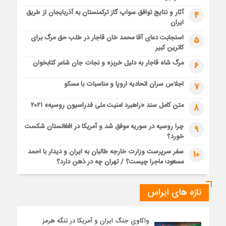
آثار و نتایج توافق سواپ گاز ترکمنستان به آذربایجان از طریق
4
ایران
استجابت دعای آقا محمد خان قاجار در طلب حق مرگ برای
5
کاترین کبیر
مرگ شاه قاجار به دلیل خربزه و نجات جان شاعر کتابخوان
6
اجلاس سران اتحادیه اروپا و مناسبات با مسکو
7
متن کامل سند «راهبرد امنیت ملی فدراسیون روسیه» ۲۰۲۱
8
چرا روسیه در سوریه موفق شد و آمریکا در افغانستان شکست
9
خورد؟
سفر سرپرست وزارت خارجه طالبان به ایران و دیدار با احمد
10
مسعود؛ ماجرا چیست؟ / تهران چه در ذهن دارد؟
تازه های ایراس
واکاوی جنگ ایران و آمریکا در تنگه هرمز