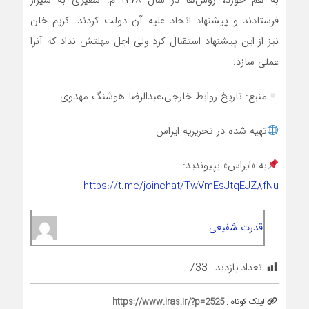
به هم خورد، روس‌ها در سال ۱۷۷۸ م. سفیری به شیراز
فرستادند و پیشنهاد اتحاد علیه آن دولت کردند. کریم خان
نیز از این پیشنهاد استقبال کرد ولی اجل مهلتش نداد که آنرا
عملی سازد.
منبع: تاریخ روابط خارجی،عبدالرضا هوشنگ مهدوی
تهیه شده در تحریریه ایراس
به «ایراس» بپیوندید:
https://t.me/joinchat/TwVmEsJtqEJZ8fNu
قدرت شفیعی
تعداد بازدید :
733
لینک کوتاه :
https://www.iras.ir/?p=2525