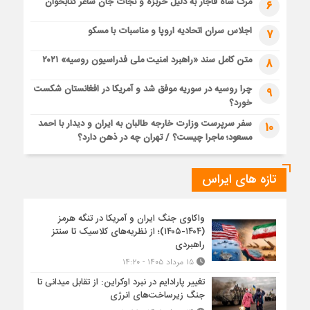
مرگ شاه قاجار به دلیل خربزه و نجات جان شاعر کتابخوان
6
اجلاس سران اتحادیه اروپا و مناسبات با مسکو
7
متن کامل سند «راهبرد امنیت ملی فدراسیون روسیه» ۲۰۲۱
8
چرا روسیه در سوریه موفق شد و آمریکا در افغانستان شکست
9
خورد؟
سفر سرپرست وزارت خارجه طالبان به ایران و دیدار با احمد
10
مسعود؛ ماجرا چیست؟ / تهران چه در ذهن دارد؟
تازه های ایراس
واکاوی جنگ ایران و آمریکا در تنگه هرمز
(۱۴۰۴-۱۴۰۵)؛ از نظریه‌های کلاسیک تا سنتز
راهبردی
۱۵ مرداد ۱۴۰۵ - ۱۴:۲۰
تغییر پارادایم در نبرد اوکراین: از تقابل میدانی تا
جنگ زیرساخت‌های انرژی