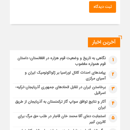
ثبت دیدگاه
آخرین اخبار
نگاهی به تاریخ و وضعیت قوم هزاره در افغانستان؛ داستان
1
قوم همواره مغضوب
پیامدهای احداث کانال اوراسیا بر ژئواکونومیک ایران و
2
آسیای مرکزی
برخاستن ایران در تقابل اتحادهای جمهوری آذربایجان-ترکیه-
3
اسرائیل
آثار و نتایج توافق سواپ گاز ترکمنستان به آذربایجان از طریق
4
ایران
استجابت دعای آقا محمد خان قاجار در طلب حق مرگ برای
5
کاترین کبیر