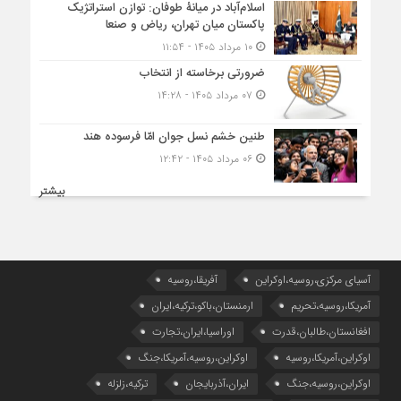
اسلام‌آباد در میانۀ طوفان: توازن استراتژیک
پاکستان میان تهران، ریاض و صنعا
۱۰ مرداد ۱۴۰۵ - ۱۱:۵۴
ضرورتی برخاسته از انتخاب
۰۷ مرداد ۱۴۰۵ - ۱۴:۲۸
طنین خشم نسل جوان امّا فرسوده هند
۰۶ مرداد ۱۴۰۵ - ۱۲:۴۲
بیشتر
آسیای مرکزی،روسیه،اوکراین
آفریقا،روسیه
آمریکا،روسیه،تحریم
ارمنستان،باکو،ترکیه،ایران
افغانستان،طالبان،قدرت
اوراسیا،ایران،تجارت
اوکراین،آمریکا،روسیه
اوکراین،روسیه،آمریکا،جنگ
اوکراین،روسیه،جنگ
ایران،آذربایجان
ترکیه،زلزله