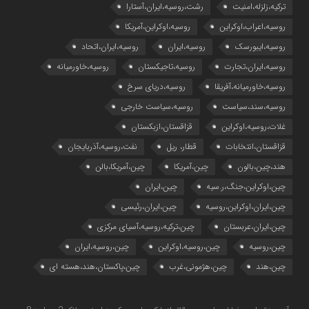
ترکیه،زلزله،امنیت
رشت،روسیه،ایران،آستارا
روسیه،اعراب،اوکراین
روسیه،اوکراین،آمریکا
روسیه،ایبورسک
روسیه،ایران
روسیه،ایران،اتحاد
روسیه،ایران،تجارت
روسیه،تاجیکستان
روسیه،خاورمیانه
روسیه،خاورمیانه،آفریقا
روسیه،دریای سرخ
روسیه،سند،سیاست
روسیه،سیاست خارجی
غلات،روسیه،اوکراین
قزاقستان،ازبکستان
قزاقستان،انتخابات
قطار، ریل
نفت،روسیه،آذربایجان
هند،چین،بالون
چین،آمریکا
چین،آمریکا،بالن
چین،اوکراین،جنگ،ر.سیه
چین،ایران
چین،ایران،اوکراین،روسیه
چین،ایران،رئیسی
چین،ایران،عربستان
چین،ترکیه،روسیه،آسیای مرکزی
چین،روسیه
چین،روسیه،اوکراین
چین،روسیه،ایران
چین،هند
چین،هژمونی،غرب
چین،پاکستان،هند،هسته ای