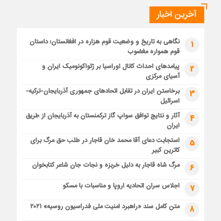
آخرین اخبار
نگاهی به تاریخ و وضعیت قوم هزاره در افغانستان؛ داستان
1
قوم همواره مغضوب
پیامدهای احداث کانال اوراسیا بر ژئواکونومیک ایران و
2
آسیای مرکزی
برخاستن ایران در تقابل اتحادهای جمهوری آذربایجان-ترکیه-
3
اسرائیل
آثار و نتایج توافق سواپ گاز ترکمنستان به آذربایجان از طریق
4
ایران
استجابت دعای آقا محمد خان قاجار در طلب حق مرگ برای
5
کاترین کبیر
مرگ شاه قاجار به دلیل خربزه و نجات جان شاعر کتابخوان
6
اجلاس سران اتحادیه اروپا و مناسبات با مسکو
7
متن کامل سند «راهبرد امنیت ملی فدراسیون روسیه» ۲۰۲۱
8