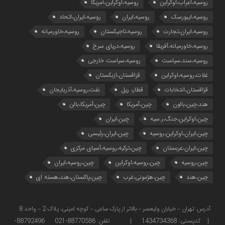
روسیه،اعراب،اوکراین
روسیه،اوکراین،آمریکا
روسیه،ایبورسک
روسیه،ایران
روسیه،ایران،اتحاد
روسیه،ایران،تجارت
روسیه،تاجیکستان
روسیه،خاورمیانه
روسیه،خاورمیانه،آفریقا
روسیه،دریای سرخ
روسیه،سند،سیاست
روسیه،سیاست خارجی
غلات،روسیه،اوکراین
قزاقستان،ازبکستان
قزاقستان،انتخابات
قطار، ریل
نفت،روسیه،آذربایجان
هند،چین،بالون
چین،آمریکا
چین،آمریکا،بالن
چین،اوکراین،جنگ،ر.سیه
چین،ایران
چین،ایران،اوکراین،روسیه
چین،ایران،رئیسی
چین،ایران،عربستان
چین،ترکیه،روسیه،آسیای مرکزی
چین،روسیه
چین،روسیه،اوکراین
چین،روسیه،ایران
چین،هند
چین،هژمونی،غرب
چین،پاکستان،هند،هسته ای
آدرس: تهران – خیابان ولیعصر – بالاتر از پارک ساعی – کوچه امینی، پلاک 2 – واحد 8
| کدپستی: 1434734368 | تلفن: 88770586-021 88792496-