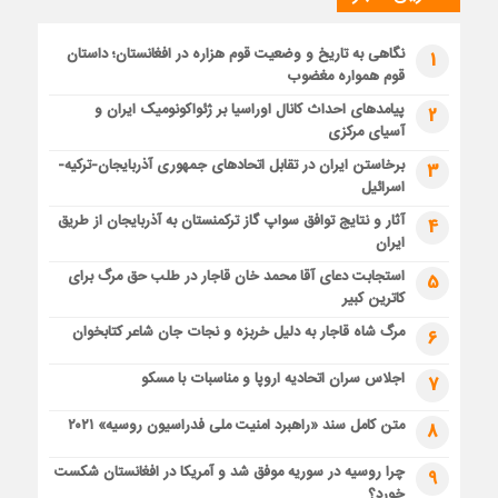
نگاهی به تاریخ و وضعیت قوم هزاره در افغانستان؛ داستان
1
قوم همواره مغضوب
پیامدهای احداث کانال اوراسیا بر ژئواکونومیک ایران و
2
آسیای مرکزی
برخاستن ایران در تقابل اتحادهای جمهوری آذربایجان-ترکیه-
3
اسرائیل
آثار و نتایج توافق سواپ گاز ترکمنستان به آذربایجان از طریق
4
ایران
استجابت دعای آقا محمد خان قاجار در طلب حق مرگ برای
5
کاترین کبیر
مرگ شاه قاجار به دلیل خربزه و نجات جان شاعر کتابخوان
6
اجلاس سران اتحادیه اروپا و مناسبات با مسکو
7
متن کامل سند «راهبرد امنیت ملی فدراسیون روسیه» ۲۰۲۱
8
چرا روسیه در سوریه موفق شد و آمریکا در افغانستان شکست
9
خورد؟