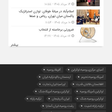
۱۴ مرداد ۱۴۰۵ - ۱۰:۵۵
اسلام‌آباد در میانۀ طوفان: توازن استراتژیک
پاکستان میان تهران، ریاض و صنعا
۱۰ مرداد ۱۴۰۵ - ۱۱:۵۴
ضرورتی برخاسته از انتخاب
۰۷ مرداد ۱۴۰۵ - ۱۴:۲۸
بیشتر
آسیای مرکزی،روسیه،اوکراین
آفریقا،روسیه
آمریکا،روسیه،تحریم
ارمنستان،باکو،ترکیه،ایران
افغانستان،طالبان،قدرت
اوراسیا،ایران،تجارت
اوکراین،آمریکا،روسیه
اوکراین،روسیه،آمریکا،جنگ
اوکراین،روسیه،جنگ
ایران،آذربایجان
ترکیه،زلزله
ترکیه،زلزله،امنیت
رشت،روسیه،ایران،آستارا