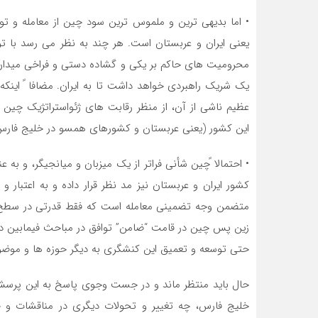
• اما بدیهی ترین و ملموس ترین سود چین از معامله و تو
یعنی ایران و عربستان است. هر چند به نظر می رسد با ت
محرومیت های حاکم بر یکی و گشاده دستی و فراخی میدان
یک شریک راهبردی خواهد داشت تا به ایران. مضافا ً اینکه
عظیم ناشی از آن، از منظر رقابت های ژئواستراتژیک چین ب
این کشور (یعنی عربستان و کشورهای همسو در خلیج فارس)
• احتمالا ًچین شأنی فراتر از یک میزبان و میانجیگر، و به 
کشور ایران و عربستان نیز مد نظر قرار داده و به اعتبار 
متضمن وجه تضمینی معامله است که فقط قدرتی در سطح چ
زین پس چین در قامت “ضامن” توافق در مباحث فیمابین دو
حتی توسعه و تعمیق این کنشگری به دیگر حوزه ها و موضوع
حال باید منتظر ماند و در جست وجوی پاسخ به این پرسش 
خلیج فارس، چه تغییر و تحولات دیگری در مناقشات و چ