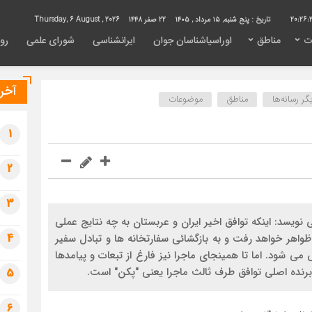
20:26:
تاریخ :
پنج شنبه, ۱۵ مرداد , ۱۴۰۵
22 صفر 1448
Thursday, 6 August , 2026
ت
مناطق
اوراسیاشناسان جوان
ایرانشناسی
شورای علمی
روی
آخری
ر رسانه‌ها
مناطق
موضوعات
1
2
3
نویسد: اینکه توافق اخیر ایران و عربستان به چه نتایج عملی
4
ظواهر خواهد رفت و به بازگشائی سفارتخانه ها و تبادل سفیر
 شود. اما تا همینجای ماجرا نیز فارغ از تبعات و پیامدها
برنده اصلی توافق طرف ثالث ماجرا یعنی "پکن" است.
5
6