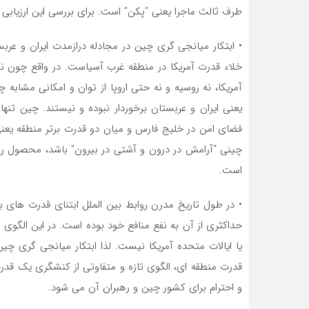
طرف ثالث ماجرا یعنی “پکن” است. برای بررسی این ارزیابی 
• ابتکار میانجی گری چین در مجادله درازمدت ایران و عربس
خلاء قدرت آمریکا در منطقه غرب آسیاست. در واقع چون ن
آمریکا، نه روسیه و نه حتی اروپا از توان و امکانی مشاب
یعنی ایران و عربستان برخوردار نبوده و نیستند. چین تن
فضای امن در خلیج فارس و میان دو قدرت برتر منطقه یعنی
چینی “آرامش در درون و آشتی در بیرون” باشد، محصول رو
است.
• در طول تاریخ مدرن روابط بین الملل ابتنای قدرت های ب
حداکثری از آن به نفع منافع خود بوده است. در این الگوی ب
یا ایالات متحده آمریکا نیست. لذا ابتکار میانجی گری چی
قدرت منطقه ای، الگوی تازه و متفاوتی از کنشگری یک قدر
و احترام برای کشور چین و رهبران آن می شود.