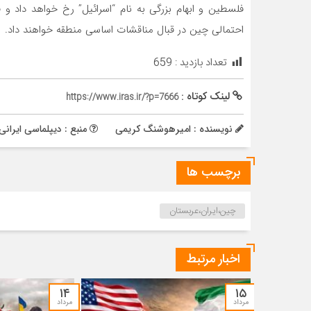
فلسطین و ابهام بزرگی به نام “اسرائیل” رخ خواهد داد و
احتمالی چین در قبال مناقشات اساسی منطقه خواهند داد.
تعداد بازدید :
659
لینک کوتاه :
https://www.iras.ir/?p=7666
نویسنده : امیرهوشنگ کریمی
منبع : دیپلماسی ایرانی
برچسب ها
چین،ایران،عربستان
اخبار مرتبط
۱۴
۱۵
مرداد
مرداد