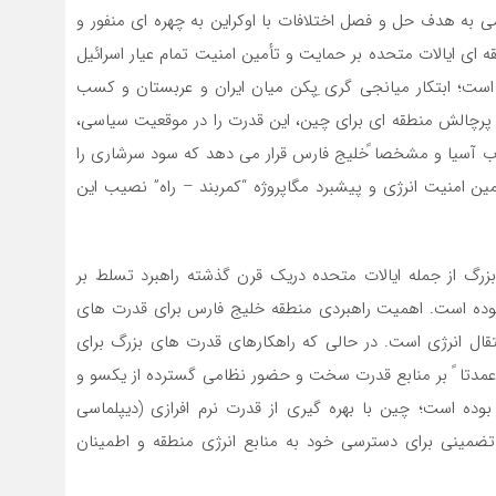
امی به هدف حل و فصل اختلافات با اوکراین به چهره ای منفور و
ه ای ایالات متحده بر حمایت و تأمین امنیت تمام عیار اسرائیل
ست؛ ابتکار میانجی گری ِپکن میان ایران و عربستان و کسب
 و پرچالش منطقه ای برای چین، این قدرت را در موقعیت سیاسی،
رب آسیا و مشخصا ًخلیج فارس قرار می دهد که سود سرشاری را
مین امنیت انرژی و پیشبرد مگاپروژه “کمربند – راه” نصیب این
زرگ از جمله ایالات متحده دریک قرن گذشته راهبرد تسلط بر
ی بوده است. اهمیت راهبردی منطقه خلیج فارس برای قدرت های
تقال انرژی است. در حالی که راهکارهای قدرت های بزرگ برای
” عمدتا ً بر منابع قدرت سخت و حضور نظامی گسترده از یکسو و
ده است؛ چین با بهره گیری از قدرت نرم افرازی (دیپلماسی
ضمینی برای دسترسی خود به منابع انرژی منطقه و اطمینان