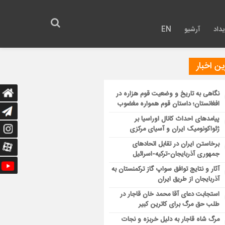
داد
آرشیو
EN
ن اخبار
نگاهی به تاریخ و وضعیت قوم هزاره در
افغانستان؛ داستان قوم همواره مغضوب
پیامدهای احداث کانال اوراسیا بر
ژئواکونومیک ایران و آسیای مرکزی
برخاستن ایران در تقابل اتحادهای
جمهوری آذربایجان-ترکیه-اسرائیل
آثار و نتایج توافق سواپ گاز ترکمنستان به
آذربایجان از طریق ایران
استجابت دعای آقا محمد خان قاجار در
طلب حق مرگ برای کاترین کبیر
مرگ شاه قاجار به دلیل خربزه و نجات