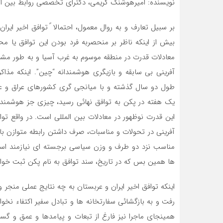
نویسنده: امیرهوشنگ کریمی، دکترای تخصصی روابط بین الم
بر سبیل تعارف و به روال معمول، احتمالا ً توافق اخیر ا
بیش از اینکه ناظر بر منحصربه فرد بودن این توافق یا مح
معادلات قدرت در منطقه موسوم به غرب آسیا و به طور مش
آفرینی بی سابقه و بازیگری هوشمندانه “چین”. اینکه مذا
طول دو سال گذشته و با میانجی گری کشورهای عراق و عما
یک هفته در پکن به توافق نهائی رسید، چیزی جز هوشمند
این قدرت نوظهور در معادلات بین المللی است. در واقع 
آفرینی در تحولات و مناسبات، صرف داشتن رابطه متوازن با د
مناسب نزد دو طرف و وزن سیاسی برجسته ای نیازمند است
ها همین بس که در تاریخ، سند توافق به نام پکن ثبت خوا
اینکه توافق اخیر ایران و عربستان به چه نتایج عملی منجر
رفت و به بازگشائی سفارتخانه ها و تبادل سفیر اکتفاء 
همینجای ماجرا نیز فارغ از تبعات و پیامدها و عمق و گس