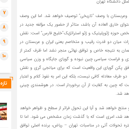
لل دانشگاه تهران
7
یران وعربستان با وصف “تاریخی” توصیف خواهد شد. اما این وصف
توای خارق العاده آن باشد، متاثر از حضور یک مؤلفه جدید در
8
خص حوزه ژئوپلیتیک و ژئو استراتژیک”خلیج فارس” است: نقش
9
کرات میان دو قدرت رقیب و متخاصم یعنی ایران و عربستان در
ن به نتیجه خاص و توافق نهائی منجر نشد اما ظرف کمتر از
10
ی و فراست سیاسی چین نبوده و گویای جایگاه و وزن سیاسی
توافق پکن گویای این واقعیت است که برای میانجی گری و نقش
و طرف معادله کافی نیست، بلکه این امر به نفوذ کلام و اعتبار
تازه
 که چین به کفایت از آن برخوردار است. در هوشمندی چینی
هد شد.
 و منتج خواهد شد و آیا این تحول فراتر از سطح و ظواهر خواهد
نخواهد شد، امری است که با گذشت زمان مشخص می شود. اما تا
تره تحولات آتی در مناسبات تهران – ریاض، برنده اصلی توافق