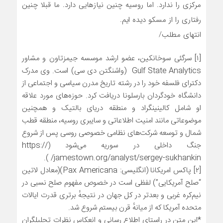
مرکزی را ندارد. اما روسیه چنین نیازهایی دارد. ما قبلا چنین
رفتاری را از مسکو دیده ایم.
انتهای مطلب/
[۱] سرگئی سوخانکین، عضو ارشد موسسه جیمزتاون و مشاور
Gulf State Analytics (واشنگتن دی سی) است. وی مدرک
دکترای فلسفه خود را در رشته تاریخ مدرن سیاسی و اجتماعی از
دانشگاه خودگردان بارسلونا دریافت کرد. حوزه‌های مورد علاقه
او شامل کالینینگراد و منطقه دریای بالتیک و همچنین
موضوعاتی مانند امنیت اطلاعاتی و سایبری روسیه، منطقه قطب
شمال و توسعه شرکت‌های نظامی خصوصی روسی پس از شروع
جنگ داخلی در سوریه می‌شود (https://
jamestown.org/analyst/sergey-sukhankin/ ).
[۲] پاکس امریکانا (انگلیسی: Pax Americana)(معادل لاتین
“صلح آمریکایی”) لفظی است در خصوص مفهوم صلح نسبی در
نیم‌کره غربی و بعدتر در کل جهان در نتیجهٔ برتری قدرت ایالات
متحده آمریکا که از میانهٔ قرن بیستم شروع شد.
*این متن در راستای اطلاع رسانی و انعکاس نظرات تحلیلگران