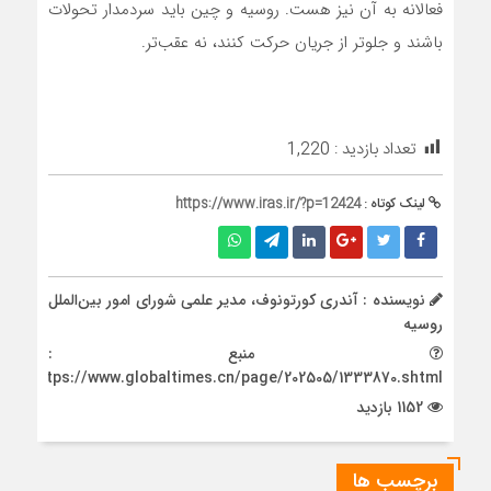
فعالانه به آن نیز هست. روسیه و چین باید سردمدار تحولات
باشند و جلوتر از جریان حرکت کنند، نه عقب‌تر.
تعداد بازدید :
1,220
لینک کوتاه :
https://www.iras.ir/?p=12424
نویسنده : آندری کورتونوف، مدیر علمی شورای امور بین‌الملل
روسیه
منبع :
https://www.globaltimes.cn/page/202505/1333870.shtml
1152 بازدید
برچسب ها