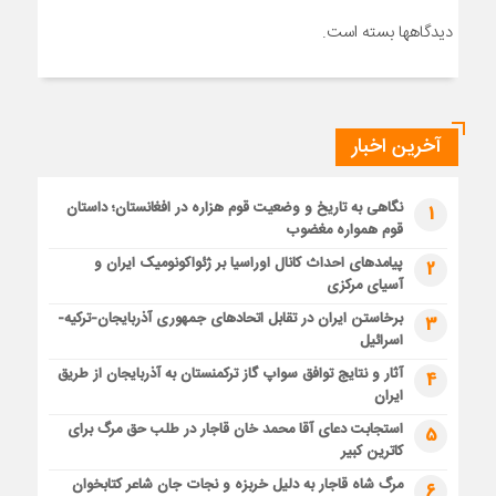
دیدگاهها بسته است.
آخرین اخبار
نگاهی به تاریخ و وضعیت قوم هزاره در افغانستان؛ داستان
1
قوم همواره مغضوب
پیامدهای احداث کانال اوراسیا بر ژئواکونومیک ایران و
2
آسیای مرکزی
برخاستن ایران در تقابل اتحادهای جمهوری آذربایجان-ترکیه-
3
اسرائیل
آثار و نتایج توافق سواپ گاز ترکمنستان به آذربایجان از طریق
4
ایران
استجابت دعای آقا محمد خان قاجار در طلب حق مرگ برای
5
کاترین کبیر
مرگ شاه قاجار به دلیل خربزه و نجات جان شاعر کتابخوان
6