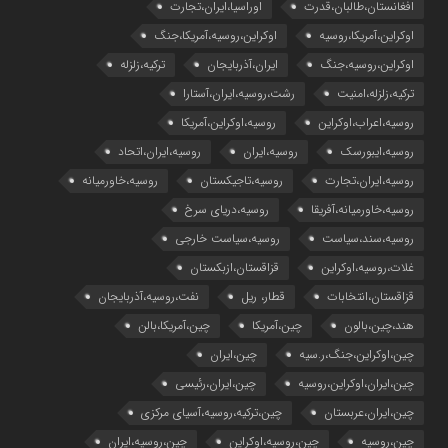
افغانستان،طالبان،قدرت
اوراسیا،ایران،تجارت
اوکراین،آمریکا،روسیه
اوکراین،روسیه،آمریکا،جنگ
اوکراین،روسیه،جنگ
ایران،آذربایجان
ترکیه،زلزله
ترکیه،زلزله،امنیت
رشت،روسیه،ایران،آستارا
روسیه،اعراب،اوکراین
روسیه،اوکراین،آمریکا
روسیه،ایبورسک
روسیه،ایران
روسیه،ایران،اتحاد
روسیه،ایران،تجارت
روسیه،تاجیکستان
روسیه،خاورمیانه
روسیه،خاورمیانه،آفریقا
روسیه،دریای سرخ
روسیه،سند،سیاست
روسیه،سیاست خارجی
غلات،روسیه،اوکراین
قزاقستان،ازبکستان
قزاقستان،انتخابات
قطار، ریل
نفت،روسیه،آذربایجان
هند،چین،بالون
چین،آمریکا
چین،آمریکا،بالن
چین،اوکراین،جنگ،ر.سیه
چین،ایران
چین،ایران،اوکراین،روسیه
چین،ایران،رئیسی
چین،ایران،عربستان
چین،ترکیه،روسیه،آسیای مرکزی
چین،روسیه
چین،روسیه،اوکراین
چین،روسیه،ایران