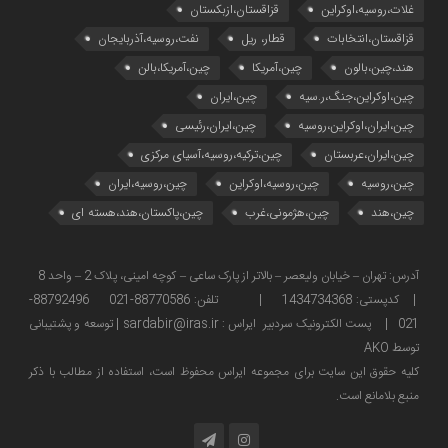
غلات،روسیه،اوکراین
قزاقستان،ازبکستان
قزاقستان،انتخابات
قطار، ریل
نفت،روسیه،آذربایجان
هند،چین،بالون
چین،آمریکا
چین،آمریکا،بالن
چین،اوکراین،جنگ،ر.سیه
چین،ایران
چین،ایران،اوکراین،روسیه
چین،ایران،رئیسی
چین،ایران،عربستان
چین،ترکیه،روسیه،آسیای مرکزی
چین،روسیه
چین،روسیه،اوکراین
چین،روسیه،ایران
چین،هند
چین،هژمونی،غرب
چین،پاکستان،هند،هسته ای
آدرس: تهران – خیابان ولیعصر – بالاتر از پارک ساعی – کوچه امینی، پلاک 2 – واحد 8
| کدپستی: 1434734368 | تلفن: 88770586-021 88792496-
021 | پست الکترونیک سردبیر ایراس : sardabir@iras.ir |
توسعه و پشتیبانی
توسط AKO
كليه حقوق این سایت برای مجموعه ایراس محفوظ است، استفاده از مطالب با ذكر
منبع بلامانع است.