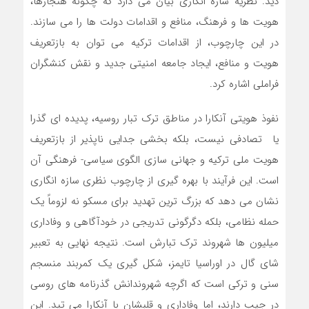
دید. نظریه سازه انگاری بیان می دارد که چگونه هنجارها،
هویت ها و فرهنگ، منافع و اقدامات دولت ها را می سازند.
در این چارچوب، از اقدامات ترکیه می توان به بازتعریف
هویت و منافع، ایجاد جامعه امنیتی جدید و نقش کنشگران
فراملی اشاره کرد.
نفوذ هویتی آنکارا در مناطق ترک تبار روسیه، پدیده ای گذرا
یا تصادفی نیست، بلکه بخشی جدایی ناپذیر از بازتعریف
هویت ملی ترکیه و جهانی سازی الگوی سیاسی- فرهنگی آن
است. این فرآیند با بهره گیری از چارچوب نظری سازه انگاری
نشان می دهد که بزرگ ترین تهدید برای مسکو نه لزوماً یک
حمله نظامی، بلکه دگرگونی تدریجی در خودآگاهی و وفاداری
میلیون ها شهروند ترک تبارش است. نتیجه نهایی به تعبیر
شای گال در اوراسیا تایمز، شکل گیری یک کمربند منسجم
سنی و ترکی است که اگرچه شهروندانش گذرنامه های روسی
در جیب دارند، اما وفاداری و قلبشان با آنکارا می تپد. این