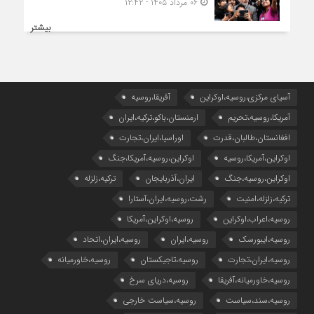
۰۶ مرداد ۱۴۰۵ - ۱۲:۴۲
بیشتر
آسیای مرکزی،روسیه،اوکراین
آفریقا،روسیه
آمریکا،روسیه،تحریم
ارمنستان،باکو،ترکیه،ایران
افغانستان،طالبان،قدرت
اوراسیا،ایران،تجارت
اوکراین،آمریکا،روسیه
اوکراین،روسیه،آمریکا،جنگ
اوکراین،روسیه،جنگ
ایران،آذربایجان
ترکیه،زلزله
ترکیه،زلزله،امنیت
رشت،روسیه،ایران،آستارا
روسیه،اعراب،اوکراین
روسیه،اوکراین،آمریکا
روسیه،ایبورسک
روسیه،ایران
روسیه،ایران،اتحاد
روسیه،ایران،تجارت
روسیه،تاجیکستان
روسیه،خاورمیانه
روسیه،خاورمیانه،آفریقا
روسیه،دریای سرخ
روسیه،سند،سیاست
روسیه،سیاست خارجی