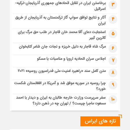
برخاستن ایران در تقابل اتحادهای جمهوری آذربایجان-ترکیه-
3
اسرائیل
آثار و نتایج توافق سواپ گاز ترکمنستان به آذربایجان از طریق
4
ایران
استجابت دعای آقا محمد خان قاجار در طلب حق مرگ برای
5
کاترین کبیر
مرگ شاه قاجار به دلیل خربزه و نجات جان شاعر کتابخوان
6
اجلاس سران اتحادیه اروپا و مناسبات با مسکو
7
متن کامل سند «راهبرد امنیت ملی فدراسیون روسیه» ۲۰۲۱
8
چرا روسیه در سوریه موفق شد و آمریکا در افغانستان شکست
9
خورد؟
سفر سرپرست وزارت خارجه طالبان به ایران و دیدار با احمد
10
مسعود؛ ماجرا چیست؟ / تهران چه در ذهن دارد؟
تازه های ایراس