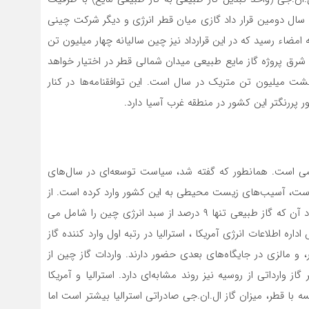
 سال دومین قرار داد گازی میان قطر انرژی و دیگر شرکت چینی
 حوزه انرژی یعنی شرکت ملی نفت چین (CNPC) به امضاء رسید که در این قرارداد نیز چین سالیانه چهار میلیون تن
 شرق پروژه گاز مایع طبیعی میدان شمالی قطر در اختیار خواهد
رصد از یک قطار LNG با ظرفیت هشت میلیون تن متریک در سال است. این توافقنامه­‌ها در کنار
رنگ­تر این کشور در منطقه غرب آسیا دارد.
شی است. همانطور که گفته شد، سیاست توسعه­‌ای در سال­‌های
است، آسیب­‌های زیست محیطی به این کشور وارد کرده است. از
این جهت، گاز طبیعی گزینه مناسبی به نظر می‌رسد. با وجود آن که گاز طبیعی تنها ۹ درصد از سبد انرژی چین را شامل می­‌
ره اطلاعات انرژی آمریکا ، استرالیا در رتبه اول وارد کننده گاز
 و مالزی در جایگاه‌­های بعدی حضور دارند. واردات گاز چین از
ارداتی از روسیه نیز روند مشابه­‌ای دارد. استرالیا و آمریکا
ه با قطر، میزان گاز ال.ان.جی صادراتی استرالیا بیشتر است اما