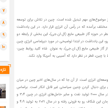
7
از موضوع‌­های مهم تبدیل شده است. چین در تلاش برای توسعه
8
مختلف برآمده که در رأس آن انرژی قرار دارد. در این یادداشت
طر در حوزه گاز طبیعی مایع (ال.ان.جی)، این بخش از رابطه دو
9
رو، این یادداشت در ابتدا توضیحی در مورد دیپلماسی انرژی چین
10
ز گاز طبیعی مایع (ال.ان.جی)، به عنوان شاه کلید روابط چین-
ط با چین، قطر در نظر دارد که آسیبی به آمریکا وارد نکند.
تازه
عه‌­ای انرژی است. از آن جا که در سال­‌های اخیر چین در میان
 برای دنبال کردن چنین سیاستی غیر قابل انکار است. براساس
آمار اداره اطلاعات انرژی ایالات متحده آمریکا در حالی که در سال ۲۰۰۰ تولید نفت و سایر حامل­‌های انرژی در چین ۳٫۴ و
مصرف آن نیز۴٫۷ میلیون بشکه در روز بوده است، با گذر زمان این شکاف رو به فزونی رفته و در سال ۲۰۲۱ به تولید ۴٫۹ و