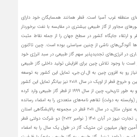
رهای منطقه غرب آسیا است. قطر همانند همسایگان خود دارای
ورهای مجاور از گاز طبیعی بیشتری در مقایسه با نفت برخوردار
 ۸۵۰ میلیون نفر از خط فقر و ارتقاء جایگاه کشور در سطح جهان را از جمله نقاط مثبت
‌ها آلودگی­‌های ناشی از چنین سیاستی بوده است. چین تاکنون
ذاری در انرژی­‌های تجدیدپذیر سهم گاز طبیعی در سبد انرژی خود
 هاولووا در مقاله­‌ای (۲۰۲۰) بر این باور است با وجود تلاش چین برای افزایش تولید داخلی گاز طبیعی
نیاز رو به افزون چین به ال.ان.جی، تمایل این کشور به توسعه
رابطه با قطر را توضیح می‌­­دهد و از طرف دیگر، بازار بزرگ چین و خروج قطر از اوپک در سال ۲۰۱۸ نیز بیانگر تمایل این کشور
برای تقویت رابطه با چین است. براساس پژوهش هاولووا و به طور تاریخی، چین از سال ۱۹۹۹ از قطر گاز طبیعی وارد کرده
 دو کشور (وابسته به دولت) تفاهم نامه­‌های متعددی را به امضاء رسانده
و در صنعت انرژی یکدیگر شروع به سرمایه­‌گذاری کرده­‌اند. به عنوان مثال، در سال ۲۰۱۱ قطر در مجموعه پالایشگاهی استان
ژجیانگ ۱۲٫۵ میلیارد دلار سرمایه­‌گذاری کرد. براساس گزارش تجارت نیوز در آبان ۱۴۰۱ ( نوامبر ۲۰۲۲) دو شرکت دولتی قطر
 قراردادی ۲۷ ساله (شروع از ۲۰۲۶) جهت تأمین چهار میلیون تن متریک گاز در طول یک سال را به امضاء
یز ۵ درصد از یک قطار ال.ان.جی (واحد تبدیل گاز طبیعی به گاز طبیعی مایع) با ظرفیت