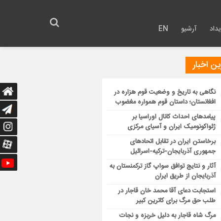
داد
آرشیو
EN
ن اخبار
نگاهی به تاریخ و وضعیت قوم هزاره در
افغانستان؛ داستان قوم همواره مغضوب
پیامدهای احداث کانال اوراسیا بر
ژئواکونومیک ایران و آسیای مرکزی
برخاستن ایران در تقابل اتحادهای
جمهوری آذربایجان-ترکیه-اسرائیل
آثار و نتایج توافق سواپ گاز ترکمنستان به
آذربایجان از طریق ایران
استجابت دعای آقا محمد خان قاجار در
طلب حق مرگ برای کاترین کبیر
مرگ شاه قاجار به دلیل خربزه و نجات