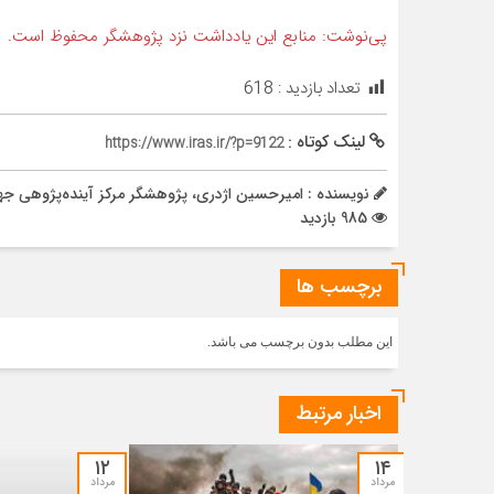
پی‌نوشت: منابع این یادداشت نزد پژوهشگر محفوظ است.
تعداد بازدید :
618
لینک کوتاه :
https://www.iras.ir/?p=9122
نویسنده : امیرحسین اژدری، پژوهشگر مرکز آینده‌پژوهی جها
985 بازدید
برچسب ها
این مطلب بدون برچسب می باشد.
اخبار مرتبط
۱۲
۱۴
مرداد
مرداد