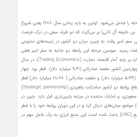
براساس گزارش سفارت قطر در چین، رابطه دو کشور سه مرحله را شامل می‌­شود. اولین به بازه زمانی سال ۱۹۸۸ یعنی شروع
بن خلیفه آل ثانی) بر می­‌گردد که دو طرف سعی در درک فرصت­‌
طی سفر امیر وقت به چین، میان دو کشور در زمینه­‌های متنوعی
اء رسید. سومین مرحله این رابطه دو جانبه به سفر امیر فعلی
(تمیم بن حمد آل ثانی) در سال ۲۰۱۴ به چین اختصاص دارد.بر پایه آمار اقتصاد تجارت (Trading Economics)، در سال
۲۰۱۸ چین در جایگاه دوم وارد کننده (۳٫۸۵ میلیارد دلار) و چهارمین کشور مقصد صادراتی (۹٫۶۱ میلیارد دلار) قطر بود. چهار
سال بعد و در سال ۲۰۲۲ چین در جایگاه نخست وارد کننده (۵٫۴۴ میلیارد دلار) و مقصد صادراتی ( ۲۰٫۷۸ میلیارد دلار) قطر
قرار گرفت. با این حال و در چارچوب دیپلماسی مشارکت، سطح روابط دو کشور مشارکت راهبردی (Strategic partnership)
دی، و امارات متحده در مرتبه پایین­‌تری قرار دارد. چین در
بحران به وجود آمده میان قطر و کشورهای عربی (۲۰۱۷-۲۰۲۱) موضع میان‌ه­ای دنبال کرد و در این دوران روابط خود را با قطر
تداوم بخشد. با این وجود، بهره­‌مندی قطر از گاز طبیعی مایع (LNG) باعث شده است این منبع انرژی به یک عامل مهم در