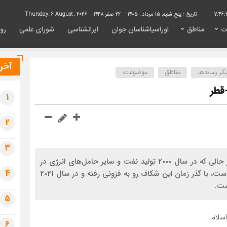
7:46:
تاریخ :
پنج شنبه, ۱۵ مرداد , ۱۴۰۵
22 صفر 1448
Thursday, 6 August , 2026
ت
مناطق
اوراسیاشناسان جوان
ایرانشناسی
شورای علمی
روی
آخری
ر رسانه‌ها
مناطق
موضوعات
قطر
1
2
3
براساس آمار اداره اطلاعات انرژی ایالات متحده آمریکا در حالی که در سال 2000 تولید نفت و سایر حامل­‌های انرژی در
4
چین 3.4 و مصرف آن نیز4.7 میلیون بشکه در روز بوده است، با گذر زمان این شکاف رو به فزونی رفته و در سال 2021
5
سلام
6