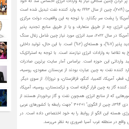
ن برای پر کردن چنین شکافی نیاز به واردات انرژی احساس شد که خود
مستلزم دنبال کردن دیپلماسی انرژی بود. براساس پژوهش لی (۲۰۱۹)، چین از سال ۱۹۹۳ به وارد کننده نفت تبدیل شده است
 مصرف کننده نفت آمریکا را پشت سر بگذارد. با توجه به این واقعیت، دولت مرکزی
 انرژی چه از طریق متعارف و یا از طریق منابع تجدید پذیر
هستند. بر پایه آمار منتشر شده توسط اداره اطلاعات انرژی آمریکا در سال ۲۰۲۲، سبد انرژی مورد نیاز چین شامل زغال سنگ
(۵۵%)، نفت (۱۹%)، گاز طبیعی (۹%)، انرژی آبی (۸%)، تجدید پذیر (۷%)، و هسته‌­ای (۲%) است. با این حال، تولید داخلی
 تقاضا به وارادات انرژی نیازمند است. با توجه به استراتژیک
 وارداتی این حوزه است. براساس آمار سایت برترین صادرات
World’s Top E)، در سال ۲۰۲۲ ، ۱۵ کشور وارد کننده نفت به چین عبارت بودند از عربستان سعودی، روسیه،
عراق، امارات متحده عربی، عمان، کویت، آنگولا، مالزی، برزیل، قطر، آمریکا، کلمبیا، کنگو، قزاقزستان، و نروژ{۱}. از سوی دیگر.
رد کننده گاز به چین قرار گرفته است و ترکمنستان، روسیه، آمریکا،
شورهایی که از منابع انرژی همچون نفت و گاز برخوردار هستند از
جایگاه ویژه­‌ای در سیاست خارجی چین برخوردارند. در تاریخ دی ۱۳۹۴، چین از الگوی” ۱+۲+۳ “جهت رابطه با کشورهای عربی
ژی هسته این الگو از روابط را به خود اختصاص داده است. در
ی واقع در منطقه غرب آسیا ضروری به نظر می­‌رسد.