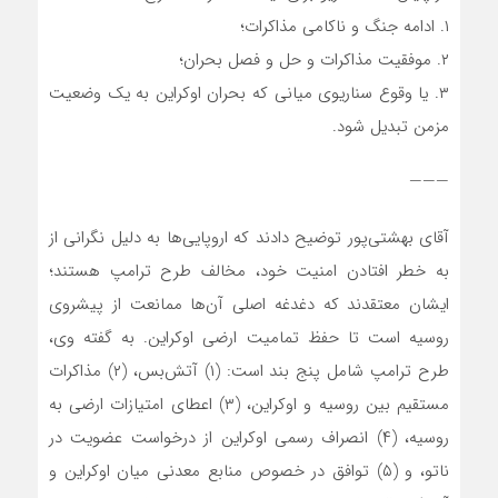
۱. ادامه جنگ و ناکامی مذاکرات؛
۲. موفقیت مذاکرات و حل و فصل بحران؛
۳. یا وقوع سناریوی میانی که بحران اوکراین به یک وضعیت
مزمن تبدیل شود.
———
آقای بهشتی‌پور توضیح دادند که اروپایی‌ها به دلیل نگرانی از
به خطر افتادن امنیت خود، مخالف طرح ترامپ هستند؛
ایشان معتقدند که دغدغه اصلی آن‌ها ممانعت از پیشروی
روسیه است تا حفظ تمامیت ارضی اوکراین. به گفته وی،
طرح ترامپ شامل پنج بند است: (۱) آتش‌بس، (۲) مذاکرات
مستقیم بین روسیه و اوکراین، (۳) اعطای امتیازات ارضی به
روسیه، (۴) انصراف رسمی اوکراین از درخواست عضویت در
ناتو، و (۵) توافق در خصوص منابع معدنی میان اوکراین و