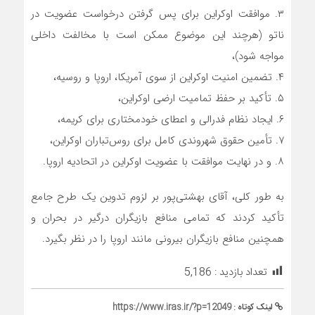
۳. موافقت اوکراین برای پس گرفتن درخواست عضویت در
ناتو (هرچند این موضوع ممکن است با مخالفت داخلی
مواجه شود)،
۴. تضمین امنیت اوکراین از سوی آمریکا، اروپا و روسیه،
۵. تأکید بر حفظ تمامیت ارضی اوکراین،
۶. ایجاد نظام فدرالی و اعطای خودمختاری برای کریمه،
۷. تأمین حقوق شهروندی کامل برای روس‌تباران اوکراین،
۸. و در نهایت موافقت با عضویت اوکراین در اتحادیه اروپا.
به طور کلی، آقای بهشتی‌پور بر لزوم تدوین یک طرح جامع
تأکید کردند که تمامی منافع بازیگران درگیر در بحران و
همچنین منافع بازیگران بیرونی مانند اروپا را در نظر بگیرد.
تعداد بازدید :
5,186
لینک کوتاه :
https://www.iras.ir/?p=12049