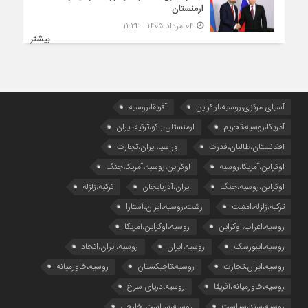
ارمنستان
۰۴ مرداد ۱۴۰۵ - ۱۱:۲۴
بیشتر
آسیای مرکزی،روسیه،اوکراین
آفریقا،روسیه
آمریکا،روسیه،تحریم
ارمنستان،باکو،ترکیه،ایران
افغانستان،طالبان،قدرت
اوراسیا،ایران،تجارت
اوکراین،آمریکا،روسیه
اوکراین،روسیه،آمریکا،جنگ
اوکراین،روسیه،جنگ
ایران،آذربایجان
ترکیه،زلزله
ترکیه،زلزله،امنیت
رشت،روسیه،ایران،آستارا
روسیه،اعراب،اوکراین
روسیه،اوکراین،آمریکا
روسیه،ایبورسک
روسیه،ایران
روسیه،ایران،اتحاد
روسیه،ایران،تجارت
روسیه،تاجیکستان
روسیه،خاورمیانه
روسیه،خاورمیانه،آفریقا
روسیه،دریای سرخ
روسیه،سند،سیاست
روسیه،سیاست خارجی