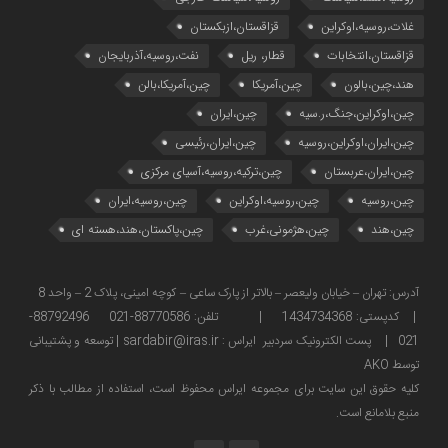
غلات،روسیه،اوکراین
قزاقستان،ازبکستان
قزاقستان،انتخابات
قطار، ریل
نفت،روسیه،آذربایجان
هند،چین،بالون
چین،آمریکا
چین،آمریکا،بالن
چین،اوکراین،جنگ،ر.سیه
چین،ایران
چین،ایران،اوکراین،روسیه
چین،ایران،رئیسی
چین،ایران،عربستان
چین،ترکیه،روسیه،آسیای مرکزی
چین،روسیه
چین،روسیه،اوکراین
چین،روسیه،ایران
چین،هند
چین،هژمونی،غرب
چین،پاکستان،هند،هسته ای
آدرس: تهران – خیابان ولیعصر – بالاتر از پارک ساعی – کوچه امینی، پلاک 2 – واحد 8
| کدپستی: 1434734368 | تلفن: 88770586-021 88792496-
021 | پست الکترونیک سردبیر ایراس : sardabir@iras.ir |
توسعه و پشتیبانی
توسط AKO
كليه حقوق این سایت برای مجموعه ایراس محفوظ است، استفاده از مطالب با ذكر
منبع بلامانع است.