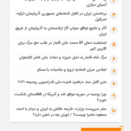
2
آسیای مرکزی
برخاستن ایران در تقابل اتحادهای جمهوری آذربایجان-ترکیه-
3
اسرائیل
آثار و نتایج توافق سواپ گاز ترکمنستان به آذربایجان از طریق
4
ایران
استجابت دعای آقا محمد خان قاجار در طلب حق مرگ برای
5
کاترین کبیر
مرگ شاه قاجار به دلیل خربزه و نجات جان شاعر کتابخوان
6
اجلاس سران اتحادیه اروپا و مناسبات با مسکو
7
متن کامل سند «راهبرد امنیت ملی فدراسیون روسیه» ۲۰۲۱
8
چرا روسیه در سوریه موفق شد و آمریکا در افغانستان شکست
9
خورد؟
سفر سرپرست وزارت خارجه طالبان به ایران و دیدار با احمد
10
مسعود؛ ماجرا چیست؟ / تهران چه در ذهن دارد؟