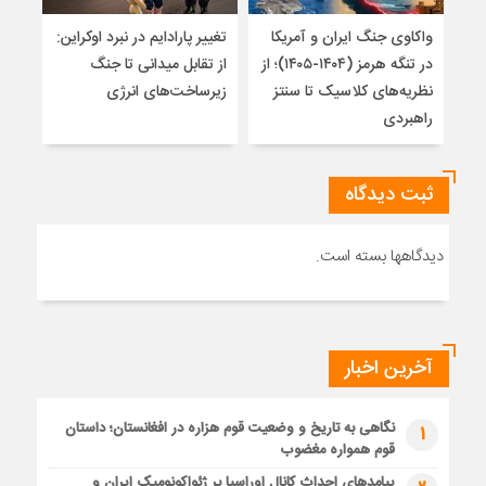
واکاوی جنگ ایران و آمریکا
تغییر پارادایم در نبرد اوکراین:
معما
در تنگه هرمز (۱۴۰۴-۱۴۰۵)؛ از
از تقابل میدانی تا جنگ
چرا 
نظریه‌های کلاسیک تا سنتز
زیرساخت‌های انرژی
نمی
راهبردی
ثبت دیدگاه
دیدگاهها بسته است.
آخرین اخبار
نگاهی به تاریخ و وضعیت قوم هزاره در افغانستان؛ داستان
1
قوم همواره مغضوب
پیامدهای احداث کانال اوراسیا بر ژئواکونومیک ایران و