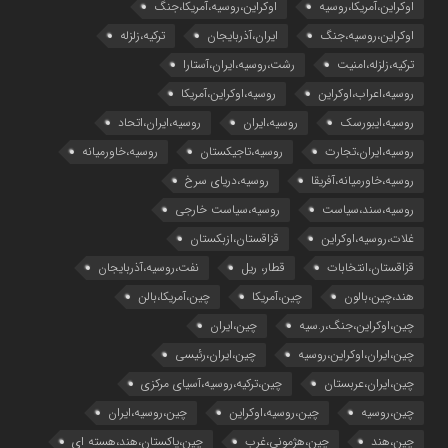
اوکراین،آمریکا،روسیه
اوکراین،روسیه،آمریکا،جنگ
اوکراین،روسیه،جنگ
ایران،آذربایجان
ترکیه،زلزله
ترکیه،زلزله،امنیت
رشت،روسیه،ایران،آستارا
روسیه،اعراب،اوکراین
روسیه،اوکراین،آمریکا
روسیه،ایبورسک
روسیه،ایران
روسیه،ایران،اتحاد
روسیه،ایران،تجارت
روسیه،تاجیکستان
روسیه،خاورمیانه
روسیه،خاورمیانه،آفریقا
روسیه،دریای سرخ
روسیه،سند،سیاست
روسیه،سیاست خارجی
غلات،روسیه،اوکراین
قزاقستان،ازبکستان
قزاقستان،انتخابات
قطار، ریل
نفت،روسیه،آذربایجان
هند،چین،بالون
چین،آمریکا
چین،آمریکا،بالن
چین،اوکراین،جنگ،ر.سیه
چین،ایران
چین،ایران،اوکراین،روسیه
چین،ایران،رئیسی
چین،ایران،عربستان
چین،ترکیه،روسیه،آسیای مرکزی
چین،روسیه
چین،روسیه،اوکراین
چین،روسیه،ایران
چین،هند
چین،هژمونی،غرب
چین،پاکستان،هند،هسته ای