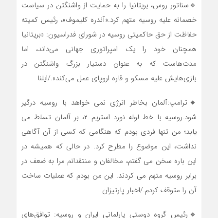
🔹سناتور روس، بریتانیا را به حمایت از واشنگتن در سیاست
خصمانه علیه روسیه متهم کرد.«آندره کلیموف»، رئیس کمیته
حفاظت از حق حاکمیتی روسیه در شورای فدراسیون: «بریتانیا
همچنان خود را یک امپراتوری جهانی می‌داند، اما
مدت‌هاست که به عنوان دستیار بزرگ واشنگتن در
بازی‌هایش علیه مسکو و قاره اروپای عمل می‌کند»./ایلنا
🔸ترامپ:آلمان بخاطر انرژى نمى خواهد با روسیه درگیر
شود.روسیه با خط لوله نورد استریم ۲، بر آلمان تسلط می
یابد؛ من تنها فردی بودم که هنگامی که کسی از آن آگاهی
نداشت، این موضوع را مطرح کرد. در حالی که همیشه در
این باره سخن می گفتم، مخالفان و منتقدانم مرا به ضعف در
برابر روسیه متهم می کردند. این من بودم که عملیات ساخت
آن را متوقف کردم./اخبار پارتیزان
🔹رئیس گروه دوستی پارلمانی ایران و روسیه: توافق‌های