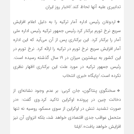
تدابیری علیه آنها لحاظ کند./اخبار روز ایران
🔸اردوغان رئیس اداره آمار ترکیه را به دلیل اعلام افزایش
سریع نرخ تورم برکنار کرد.رئیس جمهور ترکیه رئیس اداره ملی
آمار را برکنار کرد. این برکناری پس از آن می‌آید کە این اداره
آمار افزایش سریع نرخ تورم در ترکیه را ارائه کرد. نرخ تورم در
این کشور به بیشترین میزان در ١٩ سال گذشته رسیده است.
رئیس جمهور ترکیه در مورد علت این برکناری اظهار نظری
نکرده است./پایگاه خبری انتخاب
🔹سخنگوی پنتاگون، جان کربی: بر عدم وجود نشانه‌ای از
دخالت چین در پرونده اوکراین تاکید کرد.وی گفت: «در
صورت تشدید تنش در اوکراین از سوی مسکو، روسیه نه تنها
متحمل عواقب جدی اقتصادی خواهد شد، بلکه انزوای آن نیز
افزایش خواهد یافت»./ایلنا