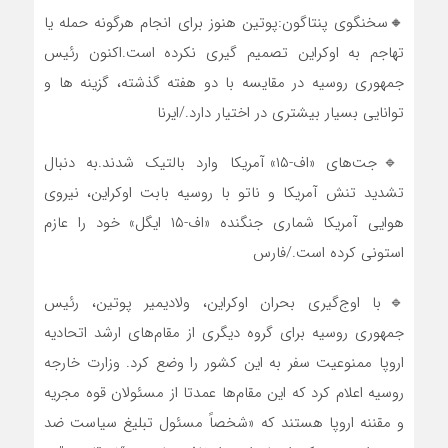
🔸سخنگوی پنتاگون:پوتین هنوز برای انجام هرگونه حمله یا
تهاجم به اوکراین تصمیم گیری نکرده است.اکنون رئیس
جمهوری روسیه در مقایسه با دو هفته گذشته، گزینه ها و
توانایی بسیار بیشتری در اختیار دارد./ایرنا
🔹جت‌های «اف-۱۵» آمریکا وارد بالتیک شدند.به دنبال
تشدید تنش آمریکا و ناتو با روسیه بابت اوکراین، نیروی
هوایی آمریکا شماری جنگنده «اف-۱۵ ایگل» خود را عازم
استونی کرده است./فارس
🔹با اوج‌گیری بحران اوکراین، ولادیمیر پوتین، رئیس
جمهوری روسیه برای گروه دیگری از مقام‌های ارشد اتحادیه
اروپا ممنوعیت سفر به این کشور را وضع کرد. وزارت خارجه
روسیه اعلام کرد که این مقام‌ها عمدتا از مسئولان قوه مجریه
و مقننه اروپا هستند که «شخصاً مسئول تبلیغ سیاست ضد