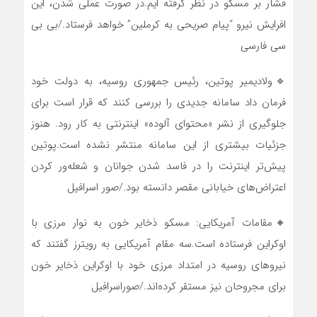
فشار بر مسکو در نظر گرفته ایم.در صورت عملی شدن، این
افرایش نیرو “پیام صریحی به کرملین” خواهد فرستاد./بی بی
سی فارسی
🔹ولادیمیر پوتین، رئیس جمهوری روسیه، به دولت خود
فرمان داد سامانه جدیدی را بررسی کنند که قرار است برای
جلوگیری از نشر «محتوای آلوده» اینترنتی به کار رود. هنوز
جزئیات بیشتری از این سامانه منتشر نشده است.پوتین
پیش‌تر اینترنت را در فاسد شدن جوانان و شعله‌ور کردن
اعتراض‌های خیابانی مقصر دانسته بود./صور اسرافیل
🔸مقامات آمریکایی: مسکو ذخایر خون به نوار مرزی با
اوکراین فرستاده است.سه مقام آمریکایی به رویترز گفتند که
نیروهای روسیه در امتداد مرزی خود با اوکراین ذخایر خون
برای مجروحان نیز مستقر کرده‌اند./صوراسرافیل