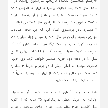
🔹رستم ژیگانشین نماینده بازرگانی فدراسیون روسیه: در ۱۱
ماهه سال ۲۰۲۱ رشد تجارت روسیه با ایران با افزایش ۸۹.۴
درصد نسبت به مدت مشابه سال ماقبل از آن به سه میلیارد
و ۷۸۵ میلیون دلار رسید که تا پایان سال ۲۰۲۱ می تواند به
۴ میلیارد دلار برسد.وی اعلام کرد که این حجم مبادلات
تجاری روسیه و ایران در سال ۲۰۲۱ به میزان چهار میلیارد دلار
که یک رکورد تاریخی است.ژیگانشین خاطرنشان کرد که
“سرویس گمرک فدرال روسیه (FTS) اطلاعات نهایی نتایج
سال را در دهه دوم فوریه منتشر خواهد کرد. وی افزود:
صادرات روسیه به ایران بیش از دو برابر و تقریباً ۳ میلیارد
دلار است، در حالی که واردات از ایران به روسیه تقریباً ۲۲
درصد افزایش یافته است./ایرنا
🔸ترامپ: روسیه آلمان را به مالکیت خود درآورده، بحران
اوکراین به آمریکا ربطی ندارد.ترامپ ۷۵ ساله که از ژانویه
سال گذشته هیچ مقام رسمی نه در ایالات متحده و نه در