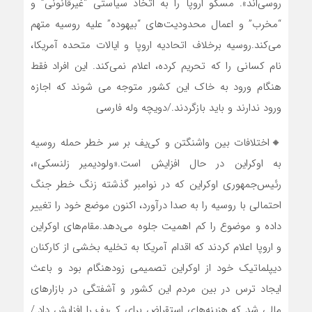
روسی‌اند». مسکو اروپا را به اتخاذ سیاستی “غیرقانونی” و
“مخرب” و اعمال محدودیت‌های “بیهوده” علیه روسیه متهم
می‌کند.روسیه برخلاف اتحادیه اروپا و ایالات متحده آمریکا،
نام کسانی را که تحریم کرده، اعلام نمی‌کند. این افراد فقط
هنگام ورود به خاک این کشور متوجه می شوند که اجازه
ورود ندارند و باید بازگردند./دویچه وله فارسی
🔸اختلافات بین واشنگتن و کی‌یف بر سر خطر حمله روسیه
به اوکراین در حال افزایش است.«ولودیمیر زلنسکی»،
رئیس‌جمهوری اوکراین‌‌ که در نوامبر گذشته زنگ خطر جنگ
احتمالی با روسیه را به صدا درآورد، اکنون موضع خود را تغییر
داده و موضوع را کم اهمیت جلوه می‌دهد.مقام‌های اوکراین
و اروپا اعلام کردند که اقدام آمریکا به تخلیه بخشی از کارکنان
دیپلماتیک خود از اوکراین تصمیمی زودهنگام بود و باعث
ایجاد ترس در بین مردم این کشور و آشفتگی در بازارهای
مالی شد که هزینه‌های استقراض برای کی‌یف را افزایش داد./