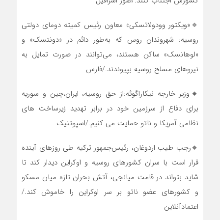
کشورش اجتناب کنند./صور اسرافیل
🔹«ویکتور وودولاتسکی» معاون رئیس کمیته دومای دولتی
روسیه: شهروندان روس که به‌طور دائم در «دونتسک» و
«لوهانسک» ساکن هستند، می‌توانند در صورت تمایل به
نیروهای مسلح روسیه بپیوندند./فارس
🔸وزیر خارجه نیکاراگوئه:از حق روسیه، ایران،چین و سوریه
برای دفاع از سرزمین خود در برابر تهدید زیرساخت های
نظامی آمریکا و ناتو حمایت می کنیم./اسپوتنیک
🔹رجب طیب اردوغان، رئیس‌جمهور ترکیه طی روزهای آینده
قرار است با سران کشورهای روسیه و اوکراین دیدار کند تا
شاید بتواند در قامت میانجی، آتش بحران تازه میان مسکو
و کشورهای عضو ناتو بر سر اوکراین را خاموش کند./
اعتمادآنلاین