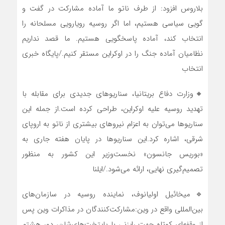
بلاروس افزود: از طرف ناتو ما آماده مشارکت در گفت و
گویی سیاسی هستیم، اما اگر روسیه رویارویی مسلحانه را
انتخاب کند، آماده پاسخگویی هستیم. ما قصد نداریم
نظامیان آماده جنگ را در اوکراین مستقر کنیم./پایگاه خبری
انتخاب
🔸وزارت دفاع بریتانیا، سناریوهای جدیدی برای مقابله با
تهدید روسیه علیه اوکراین، طراحی کرده است.از جمله این
سناریوها می‌توان به اعزام نیروهای بیشتری از ناتو به اروپای
شرقی، اشاره کرد.این سناریوها در پایان هفته جاری به
«بوریس جانسون» نخست‌وزیر این کشور به منظور
تصمیم‌گیری نهایی، ارائه می‌شود./ایلنا
🔹میخائیل اولیانوف، نماینده روسیه در سازمان‌های
بین‌المللی واقع در وین:مشارکت‌کنندگان در مذاکرات وین پس
از وقفه‌ای کوتاه جهت رایزنی با پایتخت‌های‌شان، دور هشتم