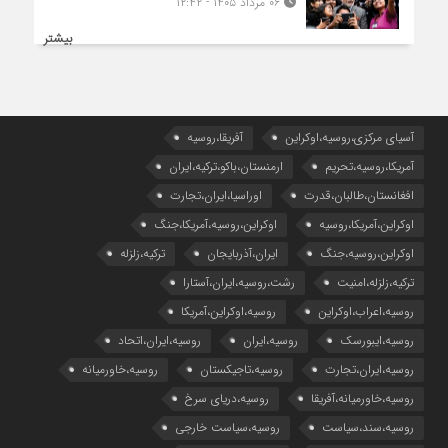
۰۶ مرداد ۱۴۰۵ - ۱۲:۴۲
بیشتر
آسیای مرکزی،روسیه،اوکراین
آفریقا،روسیه
آمریکا،روسیه،تحریم
ارمنستان،باکو،ترکیه،ایران
افغانستان،طالبان،قدرت
اوراسیا،ایران،تجارت
اوکراین،آمریکا،روسیه
اوکراین،روسیه،آمریکا،جنگ
اوکراین،روسیه،جنگ
ایران،آذربایجان
ترکیه،زلزله
ترکیه،زلزله،امنیت
رشت،روسیه،ایران،آستارا
روسیه،اعراب،اوکراین
روسیه،اوکراین،آمریکا
روسیه،ایبورسک
روسیه،ایران
روسیه،ایران،اتحاد
روسیه،ایران،تجارت
روسیه،تاجیکستان
روسیه،خاورمیانه
روسیه،خاورمیانه،آفریقا
روسیه،دریای سرخ
روسیه،سند،سیاست
روسیه،سیاست خارجی