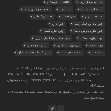
غلات،روسیه،اوکراین
قزاقستان،ازبکستان
قزاقستان،انتخابات
قطار، ریل
نفت،روسیه،آذربایجان
هند،چین،بالون
چین،آمریکا
چین،آمریکا،بالن
چین،اوکراین،جنگ،ر.سیه
چین،ایران
چین،ایران،اوکراین،روسیه
چین،ایران،رئیسی
چین،ایران،عربستان
چین،ترکیه،روسیه،آسیای مرکزی
چین،روسیه
چین،روسیه،اوکراین
چین،روسیه،ایران
چین،هند
چین،هژمونی،غرب
چین،پاکستان،هند،هسته ای
آدرس: تهران – خیابان ولیعصر – بالاتر از پارک ساعی – کوچه امینی، پلاک 2 – واحد 8
| کدپستی: 1434734368 | تلفن: 88770586-021 88792496-
021 | پست الکترونیک سردبیر ایراس : sardabir@iras.ir |
توسعه و پشتیبانی
توسط AKO
كليه حقوق این سایت برای مجموعه ایراس محفوظ است، استفاده از مطالب با ذكر
منبع بلامانع است.