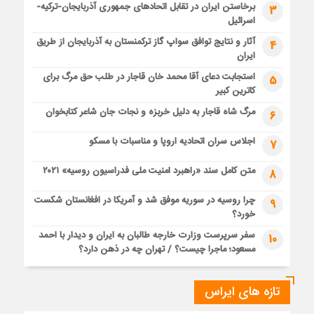
برخاستن ایران در تقابل اتحادهای جمهوری آذربایجان-ترکیه-
3
اسرائیل
آثار و نتایج توافق سواپ گاز ترکمنستان به آذربایجان از طریق
4
ایران
استجابت دعای آقا محمد خان قاجار در طلب حق مرگ برای
5
کاترین کبیر
مرگ شاه قاجار به دلیل خربزه و نجات جان شاعر کتابخوان
6
اجلاس سران اتحادیه اروپا و مناسبات با مسکو
7
متن کامل سند «راهبرد امنیت ملی فدراسیون روسیه» ۲۰۲۱
8
چرا روسیه در سوریه موفق شد و آمریکا در افغانستان شکست
9
خورد؟
سفر سرپرست وزارت خارجه طالبان به ایران و دیدار با احمد
10
مسعود؛ ماجرا چیست؟ / تهران چه در ذهن دارد؟
تازه های ایراس