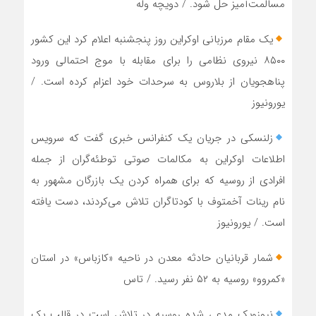
مسالمت‌آمیز حل شود. / دویچه وله
یک مقام مرزبانی اوکراین روز پنجشنبه اعلام کرد این کشور
۸۵۰۰ نیروی نظامی را برای مقابله با موج احتمالی ورود
پناهجویان از بلاروس به سرحدات خود اعزام کرده است. /
یورونیوز
زلنسکی در جریان یک کنفرانس خبری گفت که سرویس
اطلاعات اوکراین به مکالمات صوتی توطئه‌گران از جمله
افرادی از روسیه که برای همراه کردن یک بازرگان مشهور به
نام رینات آخمتوف با کودتاگران تلاش می‌کردند، دست یافته
است. / یورونیوز
شمار قربانیان حادثه معدن در ناحیه «کازباس» در استان
«کمروو» روسیه به ۵۲ نفر رسید. / تاس
نیوزویک مدعی شده روسیه در تلاش است در قالب یک