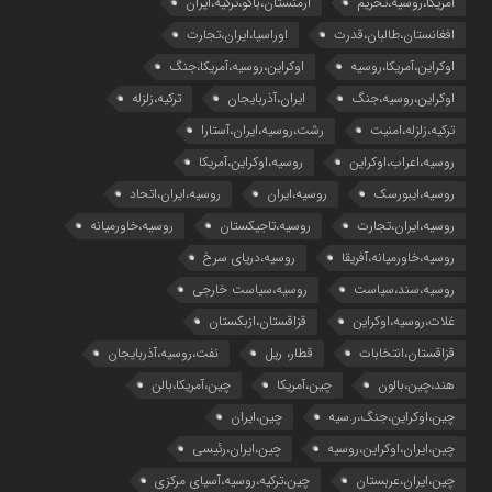
آمریکا،روسیه،تحریم
ارمنستان،باکو،ترکیه،ایران
افغانستان،طالبان،قدرت
اوراسیا،ایران،تجارت
اوکراین،آمریکا،روسیه
اوکراین،روسیه،آمریکا،جنگ
اوکراین،روسیه،جنگ
ایران،آذربایجان
ترکیه،زلزله
ترکیه،زلزله،امنیت
رشت،روسیه،ایران،آستارا
روسیه،اعراب،اوکراین
روسیه،اوکراین،آمریکا
روسیه،ایبورسک
روسیه،ایران
روسیه،ایران،اتحاد
روسیه،ایران،تجارت
روسیه،تاجیکستان
روسیه،خاورمیانه
روسیه،خاورمیانه،آفریقا
روسیه،دریای سرخ
روسیه،سند،سیاست
روسیه،سیاست خارجی
غلات،روسیه،اوکراین
قزاقستان،ازبکستان
قزاقستان،انتخابات
قطار، ریل
نفت،روسیه،آذربایجان
هند،چین،بالون
چین،آمریکا
چین،آمریکا،بالن
چین،اوکراین،جنگ،ر.سیه
چین،ایران
چین،ایران،اوکراین،روسیه
چین،ایران،رئیسی
چین،ایران،عربستان
چین،ترکیه،روسیه،آسیای مرکزی