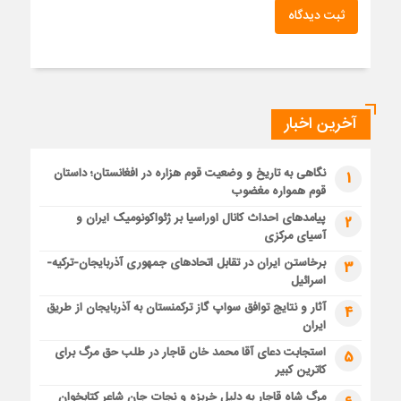
ثبت دیدگاه
آخرین اخبار
نگاهی به تاریخ و وضعیت قوم هزاره در افغانستان؛ داستان
1
قوم همواره مغضوب
پیامدهای احداث کانال اوراسیا بر ژئواکونومیک ایران و
2
آسیای مرکزی
برخاستن ایران در تقابل اتحادهای جمهوری آذربایجان-ترکیه-
3
اسرائیل
آثار و نتایج توافق سواپ گاز ترکمنستان به آذربایجان از طریق
4
ایران
استجابت دعای آقا محمد خان قاجار در طلب حق مرگ برای
5
کاترین کبیر
مرگ شاه قاجار به دلیل خربزه و نجات جان شاعر کتابخوان