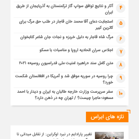
آثار و نتایج توافق سواپ گاز ترکمنستان به آذربایجان از طریق
4
ایران
استجابت دعای آقا محمد خان قاجار در طلب حق مرگ برای
5
کاترین کبیر
مرگ شاه قاجار به دلیل خربزه و نجات جان شاعر کتابخوان
6
اجلاس سران اتحادیه اروپا و مناسبات با مسکو
7
متن کامل سند «راهبرد امنیت ملی فدراسیون روسیه» ۲۰۲۱
8
چرا روسیه در سوریه موفق شد و آمریکا در افغانستان شکست
9
خورد؟
سفر سرپرست وزارت خارجه طالبان به ایران و دیدار با احمد
10
مسعود؛ ماجرا چیست؟ / تهران چه در ذهن دارد؟
تازه های ایراس
تغییر پارادایم در نبرد اوکراین: از تقابل میدانی تا