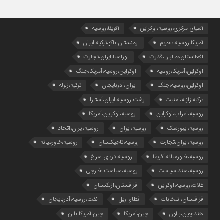
آسیای مرکزی،روسیه،اوکراین
آفریقا،روسیه
آمریکا،روسیه،تحریم
ارمنستان،باکو،ترکیه،ایران
افغانستان،طالبان،قدرت
اوراسیا،ایران،تجارت
اوکراین،آمریکا،روسیه
اوکراین،روسیه،آمریکا،جنگ
اوکراین،روسیه،جنگ
ایران،آذربایجان
ترکیه،زلزله
ترکیه،زلزله،امنیت
رشت،روسیه،ایران،آستارا
روسیه،اعراب،اوکراین
روسیه،اوکراین،آمریکا
روسیه،ایبورسک
روسیه،ایران
روسیه،ایران،اتحاد
روسیه،ایران،تجارت
روسیه،تاجیکستان
روسیه،خاورمیانه
روسیه،خاورمیانه،آفریقا
روسیه،دریای سرخ
روسیه،سند،سیاست
روسیه،سیاست خارجی
غلات،روسیه،اوکراین
قزاقستان،ازبکستان
قزاقستان،انتخابات
قطار، ریل
نفت،روسیه،آذربایجان
هند،چین،بالون
چین،آمریکا
چین،آمریکا،بالن