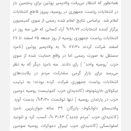
همانطور که انتظار می‌رفت ولادیمیر پوتین برای پنجمین بار
در انتخابات ریاست جمهوری در روسیه، پیروز قاطع انتخابات
اعلام شد. براساس نتایج اعلام شده رسمی از سوی کمیسیون
برگزار کننده انتخابات،‌ ۹۹٫۷۲% آراء کسانی که طی سه روز در
انتخابات ریاست جمهوری روسیه از روز جمعه ۲۵ اسفند‌ تا ۲۷
اسفند‌ شرکت کردند ۸۷٫۳۰ % به ولادیمیر پوتین (نامزد
مستقل به صورت رسمی اما در واقع حمایت شده از سوی
حزب “روسیه واحد” ) رای دادند. سه نامزد دیگر که به نظر
می‌رسد برای بازار گرمی مشارکت مردم در رقابت‌های
انتخابات ریاست جمهوری شرکت کرده بودند؛ به ترتیب‌
نیکولای خاریتونوف (کاندیدای حزب کمونیست روسیه دومین
حزب در پارلمان روسیه ) تنها توانست ۴٫۳۰%، بدست آورد.
ولادیسلاو داوانکوف بازرگان ۳۹ ساله جوان‌ترین نامزد
(کاندیدای حزب “مردم جدید”) ۳٫۸۳ %، کسب کرد و لئونید
اسلوتسکی (کاندیدای حزب لیبرال دموکرات روسیه سومین