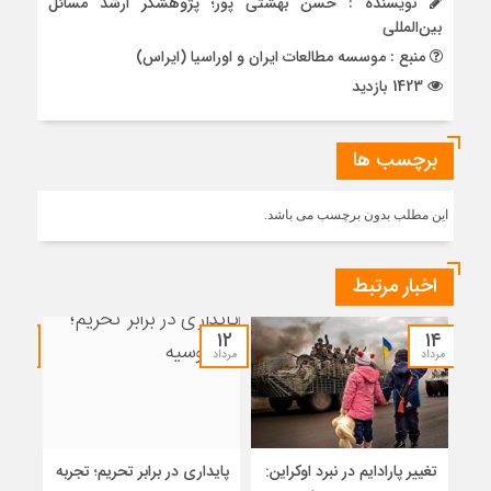
نویسنده : حسن بهشتی پور؛ پژوهشگر ارشد مسائل
بین‌المللی
منبع : موسسه مطالعات ایران و اوراسیا (ایراس)
1423 بازدید
برچسب ها
این مطلب بدون برچسب می باشد.
اخبار مرتبط
۱۲
۱۲
۱۴
مرداد
مرداد
مرداد
تغییر پارادایم در نبرد اوکراین:
پایداری در برابر تحریم؛ تجربه
معما