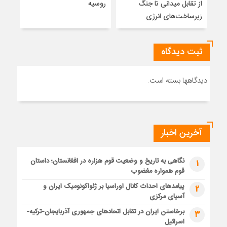
از تقابل میدانی تا جنگ
روسیه
چرا 
زیرساخت‌های انرژی
نمی
ثبت دیدگاه
دیدگاهها بسته است.
آخرین اخبار
نگاهی به تاریخ و وضعیت قوم هزاره در افغانستان؛ داستان
1
قوم همواره مغضوب
پیامدهای احداث کانال اوراسیا بر ژئواکونومیک ایران و
2
آسیای مرکزی
برخاستن ایران در تقابل اتحادهای جمهوری آذربایجان-ترکیه-
3
اسرائیل