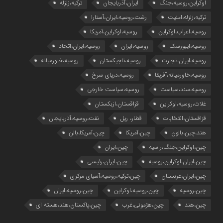
اوکراین،روسیه،جنگ
ایران،آذربایجان
ترکیه،زلزله
ترکیه،زلزله،امنیت
رشت،روسیه،ایران،آستارا
روسیه،اعراب،اوکراین
روسیه،اوکراین،آمریکا
روسیه،ایبورسک
روسیه،ایران
روسیه،ایران،اتحاد
روسیه،ایران،تجارت
روسیه،تاجیکستان
روسیه،خاورمیانه
روسیه،خاورمیانه،آفریقا
روسیه،دریای سرخ
روسیه،سند،سیاست
روسیه،سیاست خارجی
غلات،روسیه،اوکراین
قزاقستان،ازبکستان
قزاقستان،انتخابات
قطار، ریل
نفت،روسیه،آذربایجان
هند،چین،بالون
چین،آمریکا
چین،آمریکا،بالن
چین،اوکراین،جنگ،ر.سیه
چین،ایران
چین،ایران،اوکراین،روسیه
چین،ایران،رئیسی
چین،ایران،عربستان
چین،ترکیه،روسیه،آسیای مرکزی
چین،روسیه
چین،روسیه،اوکراین
چین،روسیه،ایران
چین،هند
چین،هژمونی،غرب
چین،پاکستان،هند،هسته ای