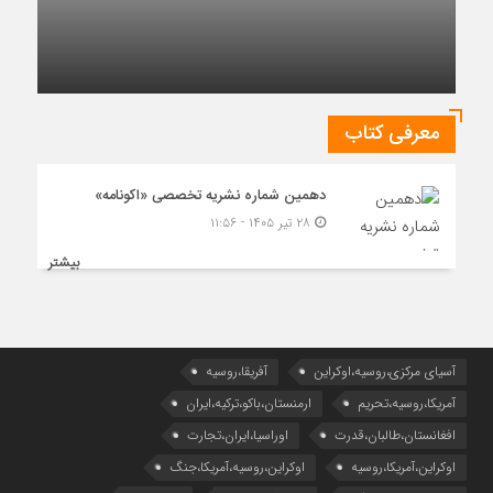
چشم‌انداز روابط ایران و روسیه در جهان پساکرونا
معرفی کتاب
دهمین شماره نشریه تخصصی «اکونامه»
۲۸ تیر ۱۴۰۵ - ۱۱:۵۶
بیشتر
آسیای مرکزی،روسیه،اوکراین
آفریقا،روسیه
آمریکا،روسیه،تحریم
ارمنستان،باکو،ترکیه،ایران
افغانستان،طالبان،قدرت
اوراسیا،ایران،تجارت
اوکراین،آمریکا،روسیه
اوکراین،روسیه،آمریکا،جنگ