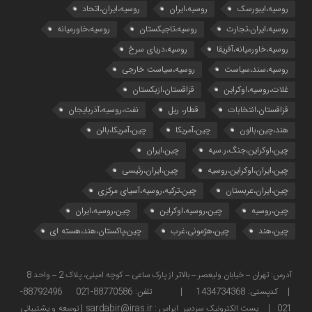
روسیه،ایبورسک
روسیه،ایران
روسیه،ایران،اتحاد
روسیه،ایران،تجارت
روسیه،تاجیکستان
روسیه،خاورمیانه
روسیه،خاورمیانه،آفریقا
روسیه،دریای سرخ
روسیه،سند،سیاست
روسیه،سیاست خارجی
غلات،روسیه،اوکراین
قزاقستان،ازبکستان
قزاقستان،انتخابات
قطار، ریل
نفت،روسیه،آذربایجان
هند،چین،بالون
چین،آمریکا
چین،آمریکا،بالن
چین،اوکراین،جنگ،ر.سیه
چین،ایران
چین،ایران،اوکراین،روسیه
چین،ایران،رئیسی
چین،ایران،عربستان
چین،ترکیه،روسیه،آسیای مرکزی
چین،روسیه
چین،روسیه،اوکراین
چین،روسیه،ایران
چین،هند
چین،هژمونی،غرب
چین،پاکستان،هند،هسته ای
آدرس: تهران – خیابان ولیعصر – بالاتر از پارک ساعی – کوچه امینی، پلاک 2 – واحد 8
| کدپستی: 1434734368 | تلفن: 88770586-021 88792496-
021 | پست الکترونیک سردبیر ایراس : sardabir@iras.ir |
توسعه و پشتیبانی