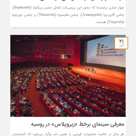
چهار جشن برجسته که محور این بررسی‌اند، شامل جشن بریکاوبا (Берикаоба)،
جشن آلاوردوبا (Алавердоба)، جشن تفلیسوبا (Тбилисоба) و جشن جورجوبا
(Гиоргоба) هستند.
۲۱
آبان
معرفی سینمای برخط «زیروپلاس» در روسیه
هر سال در حاشیه جشنواره، فرومی با همین نام برگزار می‌شود که کارشناسان