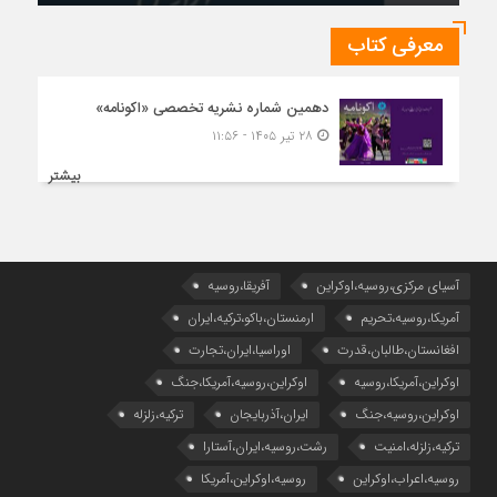
معرفی کتاب
دهمین شماره نشریه تخصصی «اکونامه»
۲۸ تیر ۱۴۰۵ - ۱۱:۵۶
بیشتر
آسیای مرکزی،روسیه،اوکراین
آفریقا،روسیه
آمریکا،روسیه،تحریم
ارمنستان،باکو،ترکیه،ایران
افغانستان،طالبان،قدرت
اوراسیا،ایران،تجارت
اوکراین،آمریکا،روسیه
اوکراین،روسیه،آمریکا،جنگ
اوکراین،روسیه،جنگ
ایران،آذربایجان
ترکیه،زلزله
ترکیه،زلزله،امنیت
رشت،روسیه،ایران،آستارا
روسیه،اعراب،اوکراین
روسیه،اوکراین،آمریکا