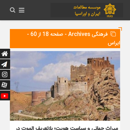
فرهنگی Archives - صفحه 18 از 60 -
ایراس
میراث جهانی و سیاست هویت؛ بازتعریف الموت در