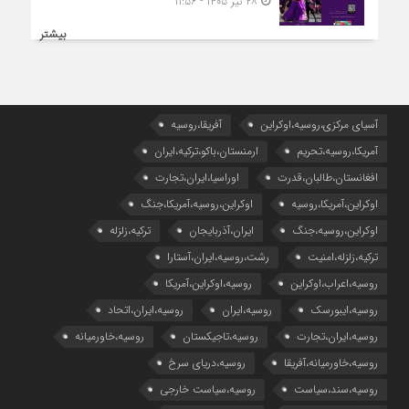
۲۸ تیر ۱۴۰۵ - ۱۱:۵۶
بیشتر
آسیای مرکزی،روسیه،اوکراین
آفریقا،روسیه
آمریکا،روسیه،تحریم
ارمنستان،باکو،ترکیه،ایران
افغانستان،طالبان،قدرت
اوراسیا،ایران،تجارت
اوکراین،آمریکا،روسیه
اوکراین،روسیه،آمریکا،جنگ
اوکراین،روسیه،جنگ
ایران،آذربایجان
ترکیه،زلزله
ترکیه،زلزله،امنیت
رشت،روسیه،ایران،آستارا
روسیه،اعراب،اوکراین
روسیه،اوکراین،آمریکا
روسیه،ایبورسک
روسیه،ایران
روسیه،ایران،اتحاد
روسیه،ایران،تجارت
روسیه،تاجیکستان
روسیه،خاورمیانه
روسیه،خاورمیانه،آفریقا
روسیه،دریای سرخ
روسیه،سند،سیاست
روسیه،سیاست خارجی