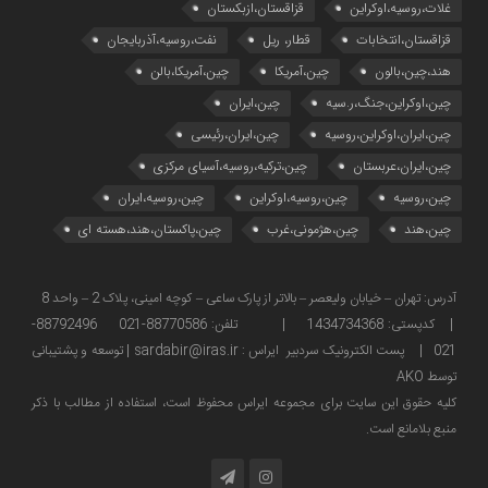
غلات،روسیه،اوکراین
قزاقستان،ازبکستان
قزاقستان،انتخابات
قطار، ریل
نفت،روسیه،آذربایجان
هند،چین،بالون
چین،آمریکا
چین،آمریکا،بالن
چین،اوکراین،جنگ،ر.سیه
چین،ایران
چین،ایران،اوکراین،روسیه
چین،ایران،رئیسی
چین،ایران،عربستان
چین،ترکیه،روسیه،آسیای مرکزی
چین،روسیه
چین،روسیه،اوکراین
چین،روسیه،ایران
چین،هند
چین،هژمونی،غرب
چین،پاکستان،هند،هسته ای
آدرس: تهران – خیابان ولیعصر – بالاتر از پارک ساعی – کوچه امینی، پلاک 2 – واحد 8
| کدپستی: 1434734368 | تلفن: 88770586-021 88792496-
021 | پست الکترونیک سردبیر ایراس : sardabir@iras.ir |
توسعه و پشتیبانی
توسط AKO
كليه حقوق این سایت برای مجموعه ایراس محفوظ است، استفاده از مطالب با ذكر
منبع بلامانع است.