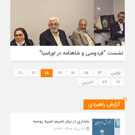
نشست “فردوسی و شاهنامه در اوراسیا”
اولین
14
15
16
17
18
19
20
21
22
آخرین
گزارش راهبردی
پایداری در برابر تحریم؛ تجربه روسیه
۱۲ مرداد ۱۴۰۵ - ۱۰:۳۸