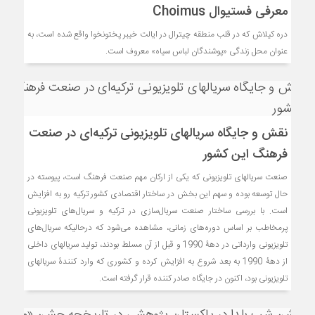
معرفی فستیوال Choimus
دره کیلاش که در قلب منطقه چیترال در ایالت خیبر پختونخوا واقع شده است، به
عنوان محل زندگی «پوشندگان لباس سیاه» معروف است.
نقش و جایگاه سریال­های تلویزیونی ترکیه‌ای در صنعت
فرهنگ این کشور
صنعت سریال­های تلویزیونی که یکی از ارکان مهم صنعت فرهنگ است، پیوسته در
حال توسعه بوده و سهم این بخش در ساختار اقتصادی کشور ترکیه رو به افزایش
است. با بررسی ساختار صنعت سریال‌سازی در ترکیه و سریال‌های تلویزیونی
پرمخاطب بر اساس دوره‌های زمانی، مشاهده می‌شود که درحالی­که سریال‌های
تلویزیونی وارداتی در دهۀ 1990 و قبل از آن مسلط بودند، تولید سریال­های داخلی
از دهۀ 1990 به بعد شروع به افزایش کرده و کشوری که وارد کنندۀ سریال­های
تلویزیونی بود، اکنون در جایگاه صادر کننده قرار گرفته است.