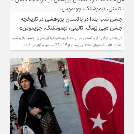
جشن شب یلدا در پاکستان پژوهشی در تاریخچه
جشن «مِی پَهنگ، تالینی، تهموشلنگ، چویموس»
در بخش دیگری از پاکستان در ایالت خیبرپختونخوا (پیشاور)، جشن های شب
یلدا در قالب فستیوال سالانه چویموس از 15 تا 22 دسامبر برگزار می گردد.