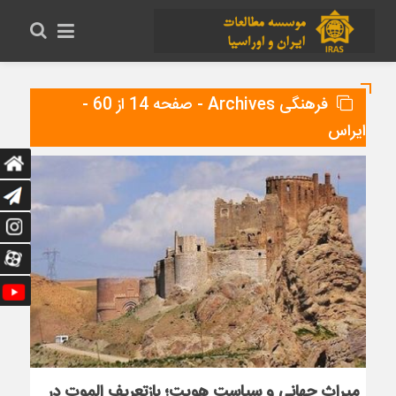
فرهنگی Archives - صفحه 14 از 60 -
ایراس
میراث جهانی و سیاست هویت؛ بازتعریف الموت در