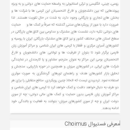
روسی، چینی، انگلیسی و ترکی استانبولی به واسطه حمایت های دولتی و به ویژه
پیوندهایی که بین دانشجویان و فارغ التحصیلان این کرسی ها با شرکت ها و
بخش های تجاری و بازرگانی وجود دارد، به شدت در حال تقویت هستند. لذا
ضرورت دارد با عبور از رویکردهای سنتی گذشته که صرفاً بر کمک ها و حمایت
های دولتی تکیه دارد، نشست های مشترک و مداومی بین اتاق های بازرگانی در
سطح استان های مختلف کشور و نیز اتاق های مشترک بازرگانی ایران با روسیه و
کشورهای آسیای مرکزی و قفقاز با کرسی های ایران شناسی و مراکز آموزش زبان
فارسی برگزار شود تا بتوان از ظرفیت ها و توانایی های دانشجویان و فارغ
التحصیلان بومی این مراکز به عنوان مترجم، مشاور و یا کارمندان در نمایندگی
شرکت های ایرانی در کشورهای میزبان و همچنین در حوزه بازاریابی، سنجش و
تحلیل بازار کشورهای هدف و راهنمای تورهای گردشگری به صورت موثری
استفاده نمود. تردییدی نیست که اتخاذ چنین رویکردی، منافع متقابلی را برای هر
دو طرف به دنبال خواهد داشت و کمک خواهد کرد تا کرسی های ایران شناسی و
مراکز آموزش زبان فارسی بدون حمایت و کمک های مالی دولتی- چه از سوی
دولت ایران و چه از سوی کشورهای میزبان- بتوانند به فعالیت و بالندگی خود
ادامه بدهند.