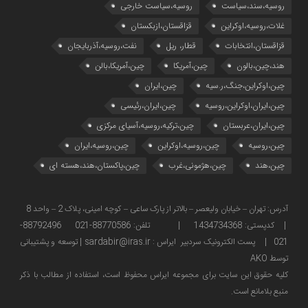
روسیه،سند،سیاست
روسیه،سیاست خارجی
غلات،روسیه،اوکراین
قزاقستان،ازبکستان
قزاقستان،انتخابات
قطار، ریل
نفت،روسیه،آذربایجان
هند،چین،بالون
چین،آمریکا
چین،آمریکا،بالن
چین،اوکراین،جنگ،ر.سیه
چین،ایران
چین،ایران،اوکراین،روسیه
چین،ایران،رئیسی
چین،ایران،عربستان
چین،ترکیه،روسیه،آسیای مرکزی
چین،روسیه
چین،روسیه،اوکراین
چین،روسیه،ایران
چین،هند
چین،هژمونی،غرب
چین،پاکستان،هند،هسته ای
آدرس: تهران – خیابان ولیعصر – بالاتر از پارک ساعی – کوچه امینی، پلاک 2 – واحد 8
| کدپستی: 1434734368 | تلفن: 88770586-021 88792496-
021 | پست الکترونیک سردبیر ایراس : sardabir@iras.ir |
توسعه و پشتیبانی
توسط AKO
كليه حقوق این سایت برای مجموعه ایراس محفوظ است، استفاده از مطالب با ذكر
منبع بلامانع است.