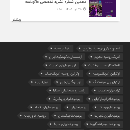
دهمین شماره نشریه تخصصی «اکونامه»
۲۸ تیر ۱۴۰۵ - ۱۱:۵۶
بیشتر
آسیای مرکزی،روسیه،اوکراین
آفریقا،روسیه
آمریکا،روسیه،تحریم
ارمنستان،باکو،ترکیه،ایران
افغانستان،طالبان،قدرت
اوراسیا،ایران،تجارت
اوکراین،آمریکا،روسیه
اوکراین،روسیه،آمریکا،جنگ
اوکراین،روسیه،جنگ
ایران،آذربایجان
ترکیه،زلزله
ترکیه،زلزله،امنیت
رشت،روسیه،ایران،آستارا
روسیه،اعراب،اوکراین
روسیه،اوکراین،آمریکا
روسیه،ایبورسک
روسیه،ایران
روسیه،ایران،اتحاد
روسیه،ایران،تجارت
روسیه،تاجیکستان
روسیه،خاورمیانه
روسیه،خاورمیانه،آفریقا
روسیه،دریای سرخ