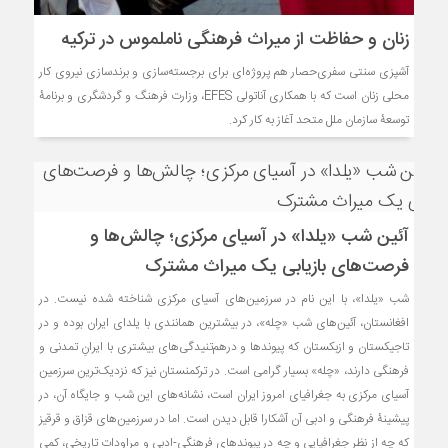
زنان و حفاظت از میراث فرهنگی ناملموس در ترکیه
آشپزی سنتی سفری­‌حصار هم پروژه‌ای برای برجسته‌سازی و برندسازی نیروی کار
محلی زنان است که با همکاری آناتولی EFES، وزارت فرهنگ و گردشگری و برنامۀ
توسعۀ سازمان ملل متحد آغاز به کار کرد.
آئین شب «یلدا» در آسیای مرکزی؛ چالش‌ها و
فرصت‌های بازیابی یک میراث مشترک
شب «یلدا»، با این نام در سرزمین‌های آسیای مرکزی شناخته شده نیست. در
افغانستان، آئین‌های شب «چله»، در بیشترین همانندی با یلدای ایران بوده و در
تاجیکستان و ازبکستان که پیوندها و درهم‌تنیدگی‌های بیشتری با ایرانِ تمدنی و
فرهنگی دارند، «چله» بسیار گرامی است. در ترکمنستان نیز که نزدیک‌ترین سرزمین
آسیای مرکزی به جغرافیای امروز ایران است، نشانه‌های این شب و جایگاه آن، در
پیشینۀ فرهنگی و ادبی آن آشکارا قابل دیدن است. اما در سرزمین‌های قزاق و قرقیز
که چه از نظر جغرافیایی و چه در پیوندهای فرهنگی-ادبی و مراودات تاریخی، کمی