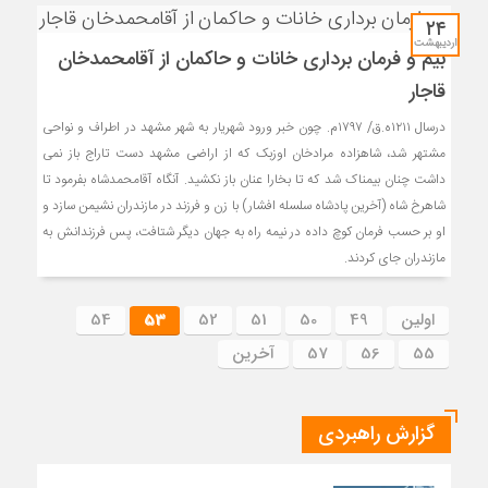
۲۴
اردیبهشت
بیم و فرمان برداری خانات و حاکمان از آقامحمدخان
قاجار
درسال ۱۲۱۱ه.ق/ ۱۷۹۷م. چون خبر ورود شهریار به شهر مشهد در اطراف و نواحی
مشتهر شد، شاهزاده مرادخان اوزبک که از اراضی مشهد دست تاراج باز نمی
داشت چنان بیمناک شد که تا بخارا عنان باز نکشید. آنگاه آقامحمدشاه بفرمود تا
شاهرخ شاه (آخرین پادشاه سلسله افشار) با زن و فرزند در مازندران نشیمن سازد و
او بر حسب فرمان کوچ داده در نیمه راه به جهان دیگر شتافت، پس فرزندانش به
مازندران جای کردند.
اولین
49
50
51
52
53
54
55
56
57
آخرین
گزارش راهبردی