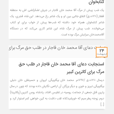
کتابخوان
یک شب پیش از مرگ آقا محمد خان قاجار در جریان لشکرکشی اش به منطقه
قفقاز (۱۲۱۱ه.ق) اتفاق جالبی بین او و یک شاعر رخ می‌دهد. این شاه قجری، یک
شاعر کتابخوان همراه خود داشته که شب‌ها پیش از خواب برای او کتاب
می‌خوانده. شب پیش از مرگ شاه، این شاعر کاری می‌کند که در دستگاه
آقامحمدخان سزایش مرگ بوده‌ است.
۲۴
اردیبهشت
استجابت دعای آقا محمد خان قاجار در طلب حق
مرگ برای کاترین کبیر
درسال ۱۲۱۱ه.ق /۱۷۹۷م. محمد خان بیگلربیگی ایروان و حسینقلی خان دنبلی
بیگلربیگی تبریز و خوی و دیگر بزرگان آن اراضی نگارش داده بودند که چون در سال
پارین قتل جمعی از جماعت روسیه در تفلیس افتاد، پادشاه روس کترین (یِکاترینا)
دوم زوجه پطر سیم که خورشیدکلاه لقب داشت به کین خواهی کمر استوار کرد و
[…]