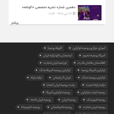
دهمین شماره نشریه تخصصی «اکونامه»
۲۸ تیر ۱۴۰۵ - ۱۱:۵۶
بیشتر
آسیای مرکزی،روسیه،اوکراین
آفریقا،روسیه
آمریکا،روسیه،تحریم
ارمنستان،باکو،ترکیه،ایران
افغانستان،طالبان،قدرت
اوراسیا،ایران،تجارت
اوکراین،آمریکا،روسیه
اوکراین،روسیه،آمریکا،جنگ
اوکراین،روسیه،جنگ
ایران،آذربایجان
ترکیه،زلزله
ترکیه،زلزله،امنیت
رشت،روسیه،ایران،آستارا
روسیه،اعراب،اوکراین
روسیه،اوکراین،آمریکا
روسیه،ایبورسک
روسیه،ایران
روسیه،ایران،اتحاد
روسیه،ایران،تجارت
روسیه،تاجیکستان
روسیه،خاورمیانه