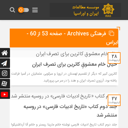
فرهنگی Archives - صفحه 53 از 60 -
ایراس
۲۸
اردیبهشت
خیال خام معشوقِ کاترین برای تصرف ایران
کاترین کبیر که دیگر از تقسیم لهستان در اروپا و سرکوبی عثمانیان در آسیا فراغت
یافته بود، آرزوی تصرف ایران و هند را در سر می پرورانید.
۲۷
اردیبهشت
جلد دوم کتاب «تاریخ ادبیات فارسی» در روسیه
منتشر شد
جلد دوم کتاب تاریخ ادبیات فارسی نوشته خانم مارینا ریسنر و خانم آنا آرداشنیکوا