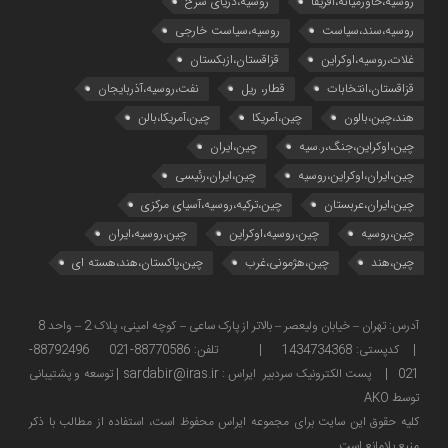
روسیه،خاورمیانه،آفریقا
روسیه،دریای سرخ
روسیه،سند،سیاست
روسیه،سیاست خارجی
غلات،روسیه،اوکراین
قزاقستان،ازبکستان
قزاقستان،انتخابات
قطار، ریل
نفت،روسیه،آذربایجان
هند،چین،بالون
چین،آمریکا
چین،آمریکا،بالن
چین،اوکراین،جنگ،ر.سیه
چین،ایران
چین،ایران،اوکراین،روسیه
چین،ایران،رئیسی
چین،ایران،عربستان
چین،ترکیه،روسیه،آسیای مرکزی
چین،روسیه
چین،روسیه،اوکراین
چین،روسیه،ایران
چین،هند
چین،هژمونی،غرب
چین،پاکستان،هند،هسته ای
آدرس: تهران – خیابان ولیعصر – بالاتر از پارک ساعی – کوچه امینی، پلاک 2 – واحد 8
| کدپستی: 1434734368 | تلفن: 88770586-021 88792496-
021 | پست الکترونیک سردبیر ایراس : sardabir@iras.ir |
توسعه و پشتیبانی
توسط AKO
كليه حقوق این سایت برای مجموعه ایراس محفوظ است، استفاده از مطالب با ذكر
منبع بلامانع است.