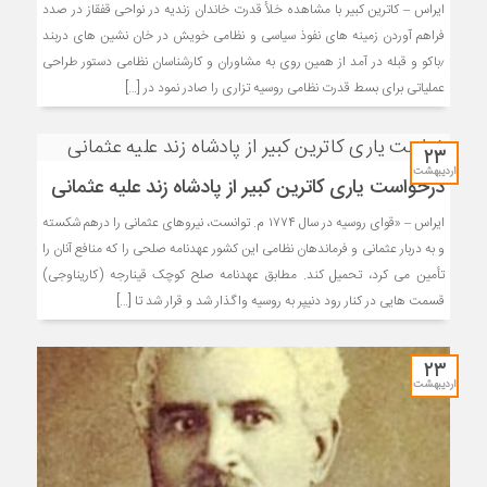
ایراس – کاترین کبیر با مشاهده خلأ قدرت خاندان زندیه در نواحی قفقاز در صدد
فراهم آوردن زمینه های نفوذ سیاسی و نظامی خویش در خان نشین های دربند
٫باکو و قبله در آمد از همین روی به مشاوران و کارشناسان نظامی دستور طراحی
عملیاتی برای بسط قدرت نظامی روسیه تزاری را صادر نمود در […]
۲۳
اردیبهشت
درخواست یاری کاترین کبیر از پادشاه زند علیه عثمانی
ایراس – «قوای روسیه در سال ۱۷۷۴ م. توانست، نیروهای عثمانی را درهم شکسته
و به دربار عثمانی و فرماندهان نظامی این کشور عهدنامه صلحی را که منافع آنان را
تأمین می کرد، تحمیل کند. مطابق عهدنامه صلح کوچک قینارجه (کاریناوجی)
قسمت هایی در کنار رود دنیپر به روسیه واگذار شد و قرار شد تا […]
۲۳
اردیبهشت