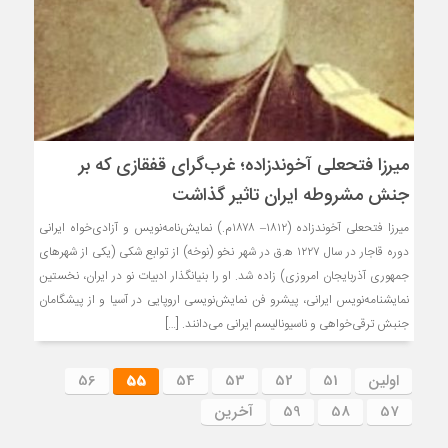
میرزا فتحعلی آخوندزاده؛ غرب‌گرای قفقازی که بر
جنش مشروطه ایران تاثیر گذاشت
میرزا فتحعلی آخوندزاده (۱۸۱۲– ۱۸۷۸م.) نمایش‌نامه‌نویس و آزادی‌خواه ایرانی
دوره قاجار در سال ۱۲۲۷ ه‍.ق در شهر نخو (نوخه) از توابع شکی (یکی از شهرهای
جمهوری آذربایجان امروزی) زاده شد. او را بنیانگذار ادبیات نو در ایران، نخستین
نمایشنامه‌نویس ایرانی، پیشرو فن نمایش‌نویسی اروپایی در آسیا و از پیشگامان
جنبش ترقی‌خواهی و ناسیونالیسم ایرانی می‌دانند. […]
اولین
51
52
53
54
55
56
57
58
59
آخرین