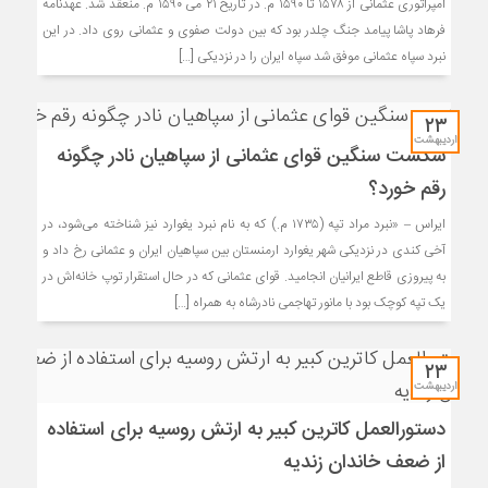
امپراتوری عثمانی از ۱۵۷۸ تا ۱۵۹۰ م. در تاریخ ۲۱ می ۱۵۹۰ م. منعقد شد. عهدنامه
فرهاد پاشا پیامد جنگ چلدر بود که بین دولت صفوی و عثمانی روی داد. در این
نبرد سپاه عثمانی موفق شد سپاه ایران را در نزدیکی […]
۲۳
اردیبهشت
شکست سنگین قوای عثمانی از سپاهیان نادر چگونه
رقم خورد؟
ایراس – «نبرد مراد تپه (۱۷۳۵ م.) که به نام نبرد یغوارد نیز شناخته می‌شود، در
آخی کندی در نزدیکی شهر یغوارد ارمنستان بین سپاهیان ایران و عثمانی رخ داد و
به پیروزی قاطع ایرانیان انجامید. قوای عثمانی که در حال استقرار توپ خانه‌اش در
یک تپه کوچک بود با مانور تهاجمی نادرشاه به همراه […]
۲۳
اردیبهشت
دستورالعمل کاترین کبیر به ارتش روسیه برای استفاده
از ضعف خاندان زندیه