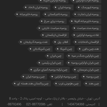
روسیه،اعراب،اوکراین
روسیه،اوکراین،آمریکا
روسیه،ایبورسک
روسیه،ایران
روسیه،ایران،اتحاد
روسیه،ایران،تجارت
روسیه،تاجیکستان
روسیه،خاورمیانه
روسیه،خاورمیانه،آفریقا
روسیه،دریای سرخ
روسیه،سند،سیاست
روسیه،سیاست خارجی
غلات،روسیه،اوکراین
قزاقستان،ازبکستان
قزاقستان،انتخابات
قطار، ریل
نفت،روسیه،آذربایجان
هند،چین،بالون
چین،آمریکا
چین،آمریکا،بالن
چین،اوکراین،جنگ،ر.سیه
چین،ایران
چین،ایران،اوکراین،روسیه
چین،ایران،رئیسی
چین،ایران،عربستان
چین،ترکیه،روسیه،آسیای مرکزی
چین،روسیه
چین،روسیه،اوکراین
چین،روسیه،ایران
چین،هند
چین،هژمونی،غرب
چین،پاکستان،هند،هسته ای
آدرس: تهران – خیابان ولیعصر – بالاتر از پارک ساعی – کوچه امینی، پلاک 2 – واحد 8
| کدپستی: 1434734368 | تلفن: 88770586-021 88792496-