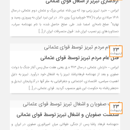
آزادسازی تبریز از اشغال قوای عثمانی
ایراس – «نبرد تبریز رزمی بود که بین شاه عباس بزرگ و عثمان دوم عثمانی در سال
۱۶۱۸ میلادی برابر با (۹۹۷ خورشیدی) روی داد. در این نبرد ایران به پیروزی رسید و
نهایتا” صلح نامه‌ای امضا شد. طی صلح حاصل شده با نام عهدنامه سراب،
دستاوردهای زیر نصیب ایران شد: قبول متصرفات ایران از […]
۲۳
اردیبهشت
قتل عام مردم تبریز توسط قوای عثمانی
ایراس – «ارتش عثمانی در سال ۹۹۳ ه.ق یعنی هفت سال پس آغاز جنگ با دولت
صفوی و بعد از عهدنامه فرهادپاشا، تبریز را به اشغال خود درآورد. تبریز به دلیل
اهمیت سیاسی، اقتصادی، اجتماعی و جغرافیایی به مقر آنها در آذربایجان تبدیل و
«جعفر پاشا» به حکومت این شهر منصوب گردید. قوای عثمانی در […]
۲۳
اردیبهشت
شکست صفویان و اشغال تبریز توسط قوای عثمانی
«عهدنامه فرهاد پاشا پس از جنگی طولانی میان امپراتوری صفوی در ایران و