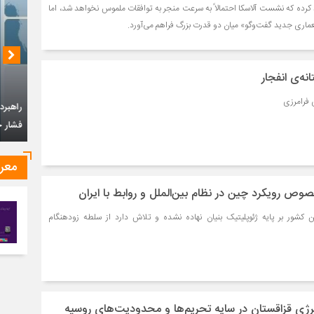
د کرده که نشست آلاسکا احتمالاً به سرعت منجر به توافقات ملموس نخواهد شد، اما
عماری جدید گفت‌وگو» میان دو قدرت بزرگ فراهم می‌آورد.
نه‌ی انفجار
ی فرامرزی
چشم‌ان
معر
وص رویکرد چین در نظام بین‌الملل و روابط با ایران
راهبرد جمهوری اسلامی ایران در قبال سیاست
کشور بر پایه ژئوپلیتیک بنیان نهاده نشده و تلاش دارد از سلطه زودهنگام
فشار حداکثری امریکا
نرژی قزاقستان در سایه تحریم‌ها و محدودیت‌های روسیه