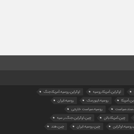
اوکراین،آمریکا،روسیه
اوکراین،روسیه،آمریکا،جنگ
ین،آمریکا
روسیه،ایبورسک
روسیه،ایران
،سند،سیاست
روسیه،سیاست خارجی
چین،آمریکا،بالن
چین،اوکراین،جنگ،ر.سیه
روسیه،اوکراین
چین،روسیه،ایران
چین،هند