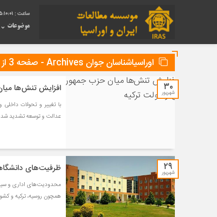
5:10:01
موضوعات
اوراسیاشناسان جوان Archives - صفحه 3 از 11 - ایراس
۳۰
افزایش تنش‌‌ها می
شهریور
با تغییر و تحولات داخلی 
عدالت و توسعه تشدید شده
۲۹
ظرفیت‌های دانشگاهی
شهریور
محدودیت‌های اداری و سیاس
همچون روسیه، ترکیه و کشور