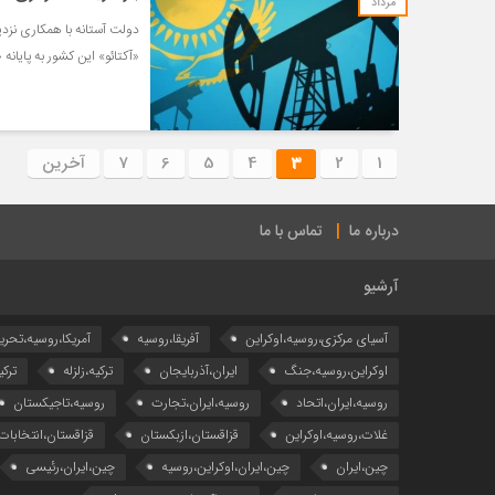
مرداد
«آکتائو» این کشور به پایانه 
1
2
3
4
5
6
7
آخرین
درباره ما
تماس با ما
آرشیو
آسیای مرکزی،روسیه،اوکراین
آفریقا،روسیه
آمریکا،روسیه،تحری
اوکراین،روسیه،جنگ
ایران،آذربایجان
ترکیه،زلزله
ترکی
روسیه،ایران،اتحاد
روسیه،ایران،تجارت
روسیه،تاجیکستان
غلات،روسیه،اوکراین
قزاقستان،ازبکستان
قزاقستان،انتخابات
چین،ایران
چین،ایران،اوکراین،روسیه
چین،ایران،رئیسی