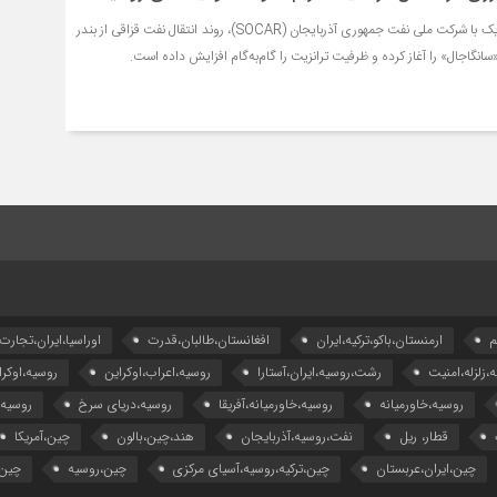
دولت آستانه با همکاری نزدیک با شرکت ملی نفت جمهوری آذربایجان (SOCAR)، روند انتقال نفت قزاقی از بندر
«سانگاجال» را آغاز کرده و ظرفیت ترانزیت را گام‌به‌گام افزایش داده است.
م
ارمنستان،باکو،ترکیه،ایران
افغانستان،طالبان،قدرت
اوراسیا،ایران،تجارت
ه،زلزله،امنیت
رشت،روسیه،ایران،آستارا
روسیه،اعراب،اوکراین
روسیه،اوکرا
روسیه،خاورمیانه
روسیه،خاورمیانه،آفریقا
روسیه،دریای سرخ
روسیه
قطار، ریل
نفت،روسیه،آذربایجان
هند،چین،بالون
چین،آمریکا
چین،ایران،عربستان
چین،ترکیه،روسیه،آسیای مرکزی
چین،روسیه
چین،