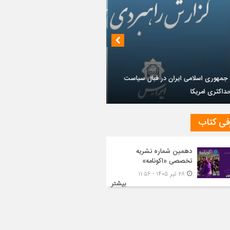
داز روابط ایران و روسیه در جهان پساکرونا
فی کتاب
دهمین شماره نشریه
تخصصی «اکونامه»
۲۸ تیر ۱۴۰۵ - ۱۱:۵۶
بیشتر