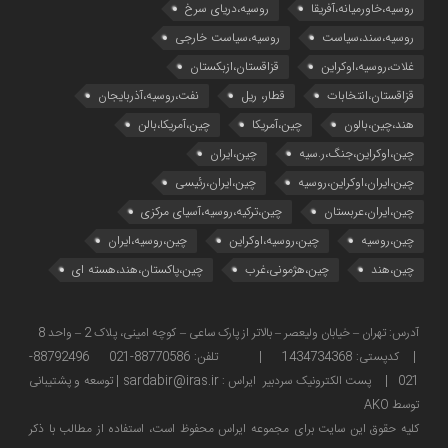
روسیه،خاورمیانه،آفریقا
روسیه،دریای سرخ
روسیه،سند،سیاست
روسیه،سیاست خارجی
غلات،روسیه،اوکراین
قزاقستان،ازبکستان
قزاقستان،انتخابات
قطار، ریل
نفت،روسیه،آذربایجان
هند،چین،بالون
چین،آمریکا
چین،آمریکا،بالن
چین،اوکراین،جنگ،ر.سیه
چین،ایران
چین،ایران،اوکراین،روسیه
چین،ایران،رئیسی
چین،ایران،عربستان
چین،ترکیه،روسیه،آسیای مرکزی
چین،روسیه
چین،روسیه،اوکراین
چین،روسیه،ایران
چین،هند
چین،هژمونی،غرب
چین،پاکستان،هند،هسته ای
آدرس: تهران – خیابان ولیعصر – بالاتر از پارک ساعی – کوچه امینی، پلاک 2 – واحد 8
| کدپستی: 1434734368 | تلفن: 88770586-021 88792496-
021 | پست الکترونیک سردبیر ایراس : sardabir@iras.ir |
توسعه و پشتیبانی
توسط AKO
كليه حقوق این سایت برای مجموعه ایراس محفوظ است، استفاده از مطالب با ذكر