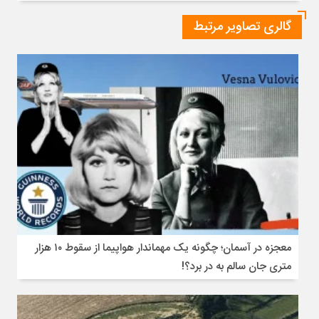
مهرگان
گالری تصاویر مرتبط
و
جشنواره
شالی
در
تاجیکستان
معجزه در آسمان؛ چگونه یک مهماندار هواپیما از سقوط ۱۰ هزار
متری جان سالم به در برد؟!