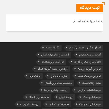
ثبت دیدگاه
دیدگاهها بسته است.
آسیای مرکزی،روسیه،اوکراین
آفریقا،روسیه
آمریکا،روسیه،تحریم
ارمنستان،باکو،ترکیه،ایران
افغانستان،طالبان،قدرت
اوراسیا،ایران،تجارت
اوکراین،آمریکا،روسیه
اوکراین،روسیه،آمریکا،جنگ
اوکراین،روسیه،جنگ
ایران،آذربایجان
ترکیه،زلزله
ترکیه،زلزله،امنیت
رشت،روسیه،ایران،آستارا
روسیه،اعراب،اوکراین
روسیه،اوکراین،آمریکا
روسیه،ایبورسک
روسیه،ایران
روسیه،ایران،اتحاد
روسیه،ایران،تجارت
روسیه،تاجیکستان
روسیه،خاورمیانه