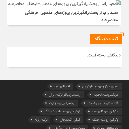
معبد رام، از بحث‌برانگیزترین پروژه‌های مذهبی–فرهنگی
معاصرهند
ثبت دیدگاه
دیدگاهها بسته است.
آسیای مرکزی،روسیه،اوکراین
آفریقا،روسیه
آمریکا،روسیه،تحریم
ارمنستان،باکو،ترکیه،ایران
افغانستان،طالبان،قدرت
اوراسیا،ایران،تجارت
اوکراین،آمریکا،روسیه
اوکراین،روسیه،آمریکا،جنگ
اوکراین،روسیه،جنگ
ایران،آذربایجان
ترکیه،زلزله
ترکیه،زلزله،امنیت
رشت،روسیه،ایران،آستارا