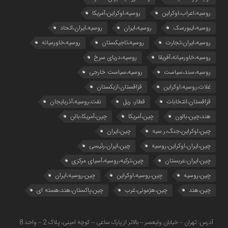
روسیه،اعراب،اوکراین
روسیه،اوکراین،آمریکا
روسیه،ایبورسک
روسیه،ایران
روسیه،ایران،اتحاد
روسیه،ایران،تجارت
روسیه،تاجیکستان
روسیه،خاورمیانه
روسیه،خاورمیانه،آفریقا
روسیه،دریای سرخ
روسیه،سند،سیاست
روسیه،سیاست خارجی
غلات،روسیه،اوکراین
قزاقستان،ازبکستان
قزاقستان،انتخابات
قطار، ریل
نفت،روسیه،آذربایجان
هند،چین،بالون
چین،آمریکا
چین،آمریکا،بالن
چین،اوکراین،جنگ،ر.سیه
چین،ایران
چین،ایران،اوکراین،روسیه
چین،ایران،رئیسی
چین،ایران،عربستان
چین،ترکیه،روسیه،آسیای مرکزی
چین،روسیه
چین،روسیه،اوکراین
چین،روسیه،ایران
چین،هند
چین،هژمونی،غرب
چین،پاکستان،هند،هسته ای
آدرس: تهران – خیابان ولیعصر – بالاتر از پارک ساعی – کوچه امینی، پلاک 2 – واحد 8