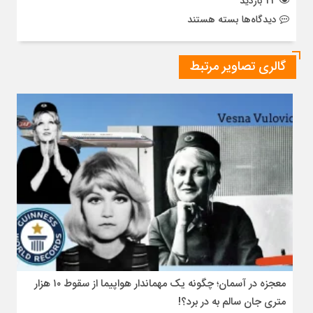
23 بازدید
برای
دیدگاه‌ها
بسته هستند
میدان‌های
تاریخی
گالری تصاویر مرتبط
اوراسیا؛
روایت
تمدن‌ها
در
قلب
شهرها
معجزه در آسمان؛ چگونه یک مهماندار هواپیما از سقوط ۱۰ هزار
متری جان سالم به در برد؟!