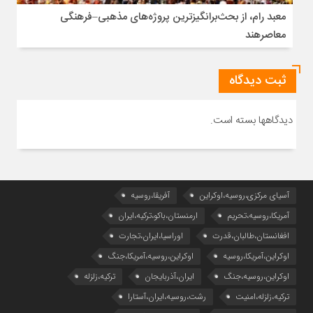
معبد رام، از بحث‌برانگیزترین پروژه‌های مذهبی–فرهنگی
معاصرهند
ثبت دیدگاه
دیدگاهها بسته است.
آسیای مرکزی،روسیه،اوکراین
آفریقا،روسیه
آمریکا،روسیه،تحریم
ارمنستان،باکو،ترکیه،ایران
افغانستان،طالبان،قدرت
اوراسیا،ایران،تجارت
اوکراین،آمریکا،روسیه
اوکراین،روسیه،آمریکا،جنگ
اوکراین،روسیه،جنگ
ایران،آذربایجان
ترکیه،زلزله
ترکیه،زلزله،امنیت
رشت،روسیه،ایران،آستارا