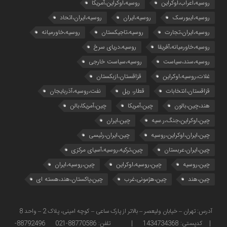
روسیه،اعراب،اوکراین
روسیه،اوکراین،آمریکا
روسیه،ایبورسک
روسیه،ایران
روسیه،ایران،اتحاد
روسیه،ایران،تجارت
روسیه،تاجیکستان
روسیه،خاورمیانه
روسیه،خاورمیانه،آفریقا
روسیه،دریای سرخ
روسیه،سند،سیاست
روسیه،سیاست خارجی
غلات،روسیه،اوکراین
قزاقستان،ازبکستان
قزاقستان،انتخابات
قطار، ریل
نفت،روسیه،آذربایجان
هند،چین،بالون
چین،آمریکا
چین،آمریکا،بالن
چین،اوکراین،جنگ،ر.سیه
چین،ایران
چین،ایران،اوکراین،روسیه
چین،ایران،رئیسی
چین،ایران،عربستان
چین،ترکیه،روسیه،آسیای مرکزی
چین،روسیه
چین،روسیه،اوکراین
چین،روسیه،ایران
چین،هند
چین،هژمونی،غرب
چین،پاکستان،هند،هسته ای
آدرس: تهران – خیابان ولیعصر – بالاتر از پارک ساعی – کوچه امینی، پلاک 2 – واحد 8
| کدپستی: 1434734368 | تلفن: 88770586-021 88792496-