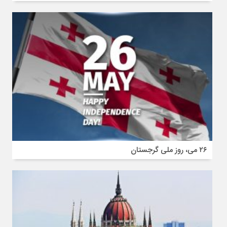
۲۶ می، روز ملی گرجستان