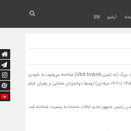
داد
آرشیو
EN
نسل کشی ارامنه که گاهی با نام‌های دیگری چون هولوکاست ارامنه (پاکسازی نژادی)، کشتار ارامنهو نیز توسط خود ارمنی‌ها با عنوان جنایت بزرگ (به ارمنی:Մեծ Եղեռն) شناخته می‌شود، به نابودی
عمدی و از پیش برنامه‌ریزی شده (نسل‌کشی) جمعیت ارمنی ساکن سرزمین‌های تحت کنترل امپراتوری عثمانی در دوران جنگ جهانی اول (۱۹۱۵ تا ۱۹۱۷ میلادی) توسط دولتمردان عثمانی و رهبران قیام
بایدن رئیس جمهور جدید ایالات متحده به رسمیت شناخته شد،