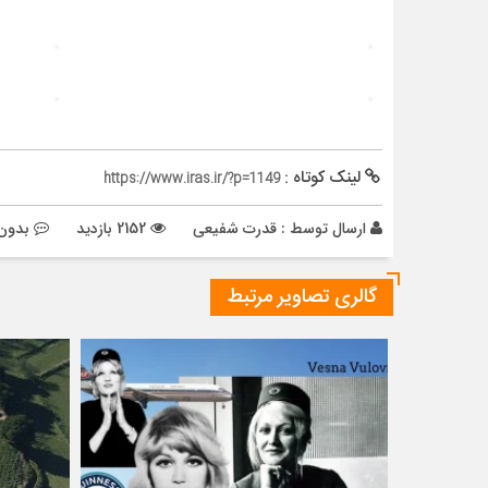
لینک کوتاه :
https://www.iras.ir/?p=1149
ارسال توسط :
قدرت شفیعی
2152 بازدید
بدون 
گالری تصاویر مرتبط