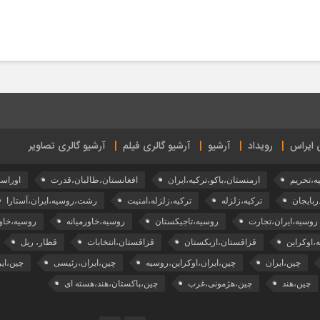
ی ایراس
رویداد
آرشیو
آرشیو گالری فیلم
آرشیو گالری تصاویر
ه،تحریم
ارمنستان،باکو،ترکیه،ایران
افغانستان،طالبان،قدرت
اوراسی
ربایجان
ترکیه،زلزله
ترکیه،زلزله،امنیت
رشت،روسیه،ایران،آستارا
روسیه،ایران،تجارت
روسیه،تاجیکستان
روسیه،خاورمیانه
روسیه،خاور
،اوکراین
قزاقستان،ازبکستان
قزاقستان،انتخابات
قطار، ریل
چین،ایران
چین،ایران،اوکراین،روسیه
چین،ایران،رئیسی
چین،ای
چین،هند
چین،هژمونی،غرب
چین،پاکستان،هند،هسته ای