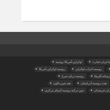
ا،ایران،تجارت
اوکراین،آمریکا،روسیه
روسیه،اعراب،اوکراین
روسیه،اوکراین،آمریکا
میانه،آفریقا
روسیه،دریای سرخ
نفت،روسیه،آذربایجان
هند،چین،بالون
ران،عربستان
چین،ترکیه،روسیه،آسیای مرکزی