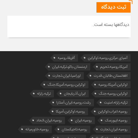
ثبت دیدگاه
دیدگاهها بسته است.
آسیای مرکزی،روسیه،اوکراین
آفریقا،روسیه
آمریکا،روسیه،تحریم
ارمنستان،باکو،ترکیه،ایران
افغانستان،طالبان،قدرت
اوراسیا،ایران،تجارت
اوکراین،آمریکا،روسیه
اوکراین،روسیه،آمریکا،جنگ
اوکراین،روسیه،جنگ
ایران،آذربایجان
ترکیه،زلزله
ترکیه،زلزله،امنیت
رشت،روسیه،ایران،آستارا
روسیه،اعراب،اوکراین
روسیه،اوکراین،آمریکا
روسیه،ایبورسک
روسیه،ایران
روسیه،ایران،اتحاد
روسیه،ایران،تجارت
روسیه،تاجیکستان
روسیه،خاورمیانه