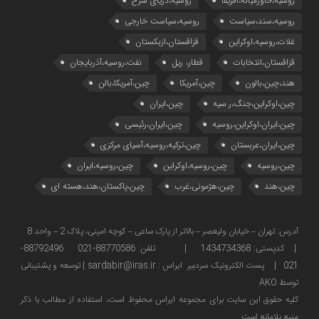
روسیه،خاورمیانه،آفریقا
روسیه،دریای سرخ
روسیه،سند،سیاست
روسیه،سیاست خارجی
غلات،روسیه،اوکراین
قزاقستان،ازبکستان
قزاقستان،انتخابات
قطار، ریل
نفت،روسیه،آذربایجان
هند،چین،بالون
چین،آمریکا
چین،آمریکا،بالن
چین،اوکراین،جنگ،ر.سیه
چین،ایران
چین،ایران،اوکراین،روسیه
چین،ایران،رئیسی
چین،ایران،عربستان
چین،ترکیه،روسیه،آسیای مرکزی
چین،روسیه
چین،روسیه،اوکراین
چین،روسیه،ایران
چین،هند
چین،هژمونی،غرب
چین،پاکستان،هند،هسته ای
آدرس: تهران – خیابان ولیعصر – بالاتر از پارک ساعی – کوچه امینی، پلاک 2 – واحد 8
| کدپستی: 1434734368 | تلفن: 88770586-021 88792496-
021 | پست الکترونیک سردبیر ایراس : sardabir@iras.ir |
توسعه و پشتیبانی
توسط AKO
كليه حقوق این سایت برای مجموعه ایراس محفوظ است، استفاده از مطالب با ذكر
منبع بلامانع است.