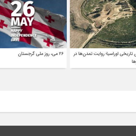
(ع)،
آرامگاه
شمس
سبزواری،
شهر
مولتان،
پاکستان.
 تاریخی اوراسیا؛ روایت تمدن‌ها در
۲۶ می، روز ملی گرجستان
ا