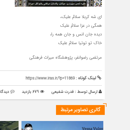
ای شه کربلا سلامٌ علیک،
همگی در عزا سلامٌ علیک
دیده جان انس و جان همه را،
خاک تو توتیا سلامٌ علیک
مرتضی رضوانفر، پژوهشگاه میراث فرهنگی
لینک کوتاه :
https://www.iras.ir/?p=11869
ارسال توسط :
قدرت شفیعی
679 بازدید
دیدگاه
گالری تصاویر مرتبط