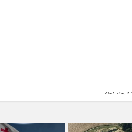
برای
‌ها
بسته هستند
کتیبۀ
فارسی
در
رثای
امام
حسین