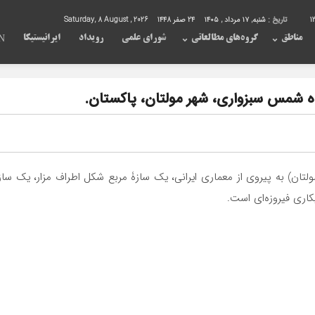
1
تاریخ :
شنبه, ۱۷ مرداد , ۱۴۰۵
24 صفر 1448
Saturday, 8 August , 2026
مناطق
گروه‌های مطالعاتی
شورای علمی
رویداد
ایرانیستیکا
N
اه شمس سبزواری، شهر مولتان، پاکستان.
اه شمس سبزواری (عارف ایرانی، ۵۶۰ق سبزوار/۶۷۵ق مولتان) به پیروی از معماری ایرانی، یک سازۀ مربع
کاری فیروزه‌ای است.