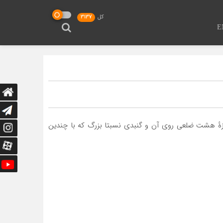
کل
3137
E
 شکل اطراف مزار، یک سازهٔ هشت ضلعی روی آن و گنبدی نسبتا بزرگ که با چندین