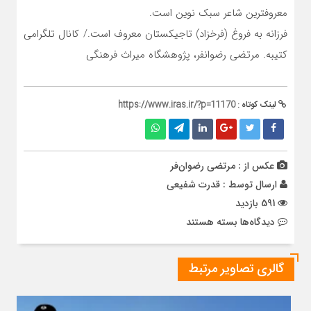
معروفترین شاعر سبک نوین است.
فرزانه به فروغ (فرخزاد) تاجیکستان معروف است./ کانال تلگرامی
کتیبه. مرتضی رضوانفر، پژوهشگاه میراث فرهنگی
لینک کوتاه :
https://www.iras.ir/?p=11170
عکس از : مرتضی رضوان‌فر
ارسال توسط :
قدرت شفیعی
591 بازدید
برای
دیدگاه‌ها
بسته هستند
یادگار
مردم
گالری تصاویر مرتبط
خجند
از
تبریز