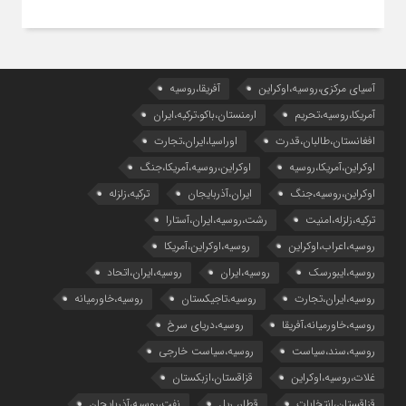
آسیای مرکزی،روسیه،اوکراین
آفریقا،روسیه
آمریکا،روسیه،تحریم
ارمنستان،باکو،ترکیه،ایران
افغانستان،طالبان،قدرت
اوراسیا،ایران،تجارت
اوکراین،آمریکا،روسیه
اوکراین،روسیه،آمریکا،جنگ
اوکراین،روسیه،جنگ
ایران،آذربایجان
ترکیه،زلزله
ترکیه،زلزله،امنیت
رشت،روسیه،ایران،آستارا
روسیه،اعراب،اوکراین
روسیه،اوکراین،آمریکا
روسیه،ایبورسک
روسیه،ایران
روسیه،ایران،اتحاد
روسیه،ایران،تجارت
روسیه،تاجیکستان
روسیه،خاورمیانه
روسیه،خاورمیانه،آفریقا
روسیه،دریای سرخ
روسیه،سند،سیاست
روسیه،سیاست خارجی
غلات،روسیه،اوکراین
قزاقستان،ازبکستان
قزاقستان،انتخابات
قطار، ریل
نفت،روسیه،آذربایجان