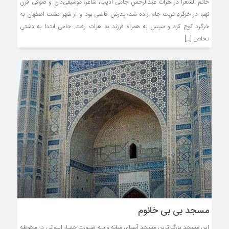
خاتم الشعرا در هرات عبدالرحمن جامی ادیب، شاعر، موسیقی‌دان و صوفی قرن
نهم، در خرگِردِ تربت جام زاده شد؛ پدرش قاضی بود و از شهر دشت اصفهان به
خرگرد کوچ کرد و سپس به همراه فرزند به هرات رفت. جامی ابتدا به دشتی
تخلص […]
مسجد بی بی خانوم
این مسجد بزرگ ترین مسجد آسیای میانه و بـه صـورت چهـار ایـوانی در محوطه