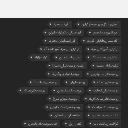
آسیای مرکزی،روسیه،اوکراین
آفریقا،روسیه
آمریکا،روسیه،تحریم
ارمنستان،باکو،ترکیه،ایران
افغانستان،طالبان،قدرت
اوراسیا،ایران،تجارت
اوکراین،آمریکا،روسیه
اوکراین،روسیه،آمریکا،جنگ
اوکراین،روسیه،جنگ
ایران،آذربایجان
ترکیه،زلزله
ترکیه،زلزله،امنیت
رشت،روسیه،ایران،آستارا
روسیه،اعراب،اوکراین
روسیه،اوکراین،آمریکا
روسیه،ایبورسک
روسیه،ایران
روسیه،ایران،اتحاد
روسیه،ایران،تجارت
روسیه،تاجیکستان
روسیه،خاورمیانه
روسیه،خاورمیانه،آفریقا
روسیه،دریای سرخ
روسیه،سند،سیاست
روسیه،سیاست خارجی
غلات،روسیه،اوکراین
قزاقستان،ازبکستان
قزاقستان،انتخابات
قطار، ریل
نفت،روسیه،آذربایجان