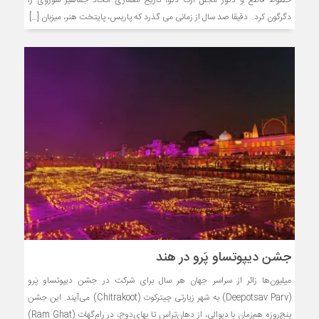
خطوط قاطع و دکور مجلل آرت دکو، تاریخ معماری اتحاد جماهیر شوروی را
دگرگون کرد. دقیقا صد سال از زمانی می گذرد که پاریس، پایتخت هنر، میزبان […]
جشن دیپوتساو پَرو در هند
میلیون‌ها زائر از سراسر جهان هر سال برای شرکت در جشن دیپوتساو پَرو
(Deepotsav Parv) به شهر زیارتی چیترکوت (Chitrakoot) می‌آیند. این جشن
پنج‌روزه هم‌زمان با دیوالی، از دهان‌تِراس تا بهای‌دوج، در رام‌گهات (Ram Ghat)