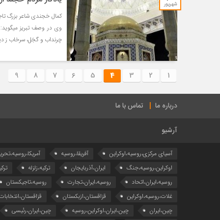
شهریور
وی در وصف تبریز میگوید: ت
چرنداب و گجَل، سرخاب ز دید
9
8
7
6
5
4
3
2
1
درباره ما
تماس با ما
آرشیو
آسیای مرکزی،روسیه،اوکراین
آفریقا،روسیه
آمریکا،روسیه،تحری
اوکراین،روسیه،جنگ
ایران،آذربایجان
ترکیه،زلزله
ترکی
روسیه،ایران،اتحاد
روسیه،ایران،تجارت
روسیه،تاجیکستان
غلات،روسیه،اوکراین
قزاقستان،ازبکستان
قزاقستان،انتخابات
چین،ایران
چین،ایران،اوکراین،روسیه
چین،ایران،رئیسی