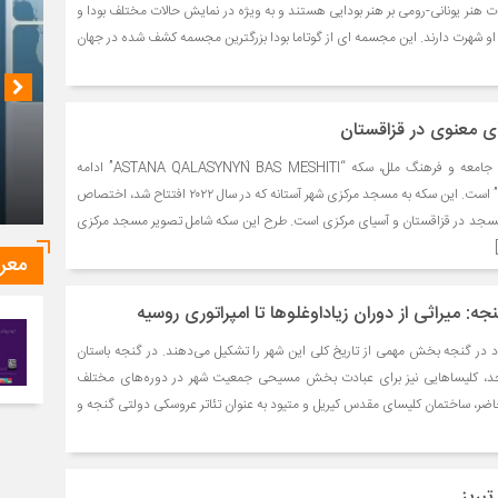
رات هنر یونانی-رومی بر هنر بودایی هستند و به ویژه در نمایش حالات مختلف بودا و
او شهرت دارند. این مجسمه ای از گوتاما بودا بزرگترین مجسمه کشف شده در جهان
ی معنوی در قزاقستان
به گزارش پایگاه تخصصی جامعه و فرهنگ ملل، سکه “ASTANA QALASYNYŃ BAS MESHITI” ادامه
مجموعه “مساجد قزاقستان” است. این سکه به مسجد مرکزی شهر آستانه که در سال ۲۰۲۲ افتتاح شد، اختصاص
چشم‌ان
مسجد در قزاقستان و آسیای مرکزی است. طرح این سکه شامل تصویر مسجد مرکزی
معر
ه: میراثی از دوران زیاداوغلوها تا امپراتوری روسیه
ر گنجه بخش مهمی از تاریخ کلی این شهر را تشکیل می‌دهند. در گنجه باستان
جد، کلیساهایی نیز برای عبادت بخش مسیحی جمعیت شهر در دوره‌های مختلف
ضر، ساختمان کلیسای مقدس کیریل و متیود به عنوان تئاتر عروسکی دولتی گنجه و
تبریز