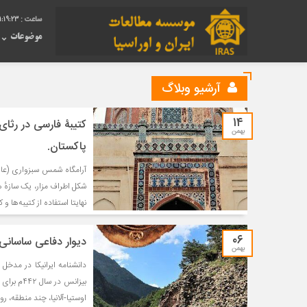
11:19:24
موضوعات
آرشیو وبلاگ
۱۴
کتیبۀ فارسی در رثا
بهمن
پاکستان.
شکل اطراف مزار، یک سازهٔ
نهایتا استفاده از کتیبه‌ها 
۰۶
دیوار دفاعی ساسانی/
بهمن
دانشنامه ایرانیکا در مدخل 
بیزانس در سال ۴۴۲م برای مقابله با تهاجم هونها(آتیلا) به ایرانشهر Ērānšahr و روم، بنا میکند.
اوستیا-آلانیا، چند منطقه، رو