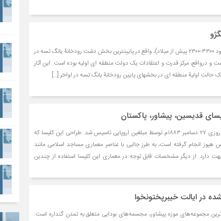
گژو
آثار شهر باستانی لیانگژو (حدود ۳۳۰۰-۲۳۰۰ پیش از میلاد)، واقع در پایین­ترین بخش دشت رودخانۀ یانگ تسه در
و درواقع، مرکز قدرت و اعتقادات یک دولت منطقه ای اولیه بوده است. این آثار
ک حالت اولیۀ منطقه ای در بخش­های پایین رودخانۀ یانگ تسه در اواخر […]
یسای قدیسین، پیشاور، پاکستان
کلیسای قدیسین، در چنین روزی ۲۷ دسامبر ۱۸۸۳م توسط مبلغین اروپایی تاسیس شد. طراحی این کلیسا که
هیوز انجام گرفته است، به طرز جالبی با عناصر معماری مساجد اسلامی مانند
ابهت دارد. از دیگر مشخصات قابل توجه در معماری این کلیسا استفاده از چندین
ه در ایالت خیبرپختونخوا
‌ترین مجموعه‌های موزه پیشاور، مجسمه‌های بودایی متعلق به تمدن گنداره است.