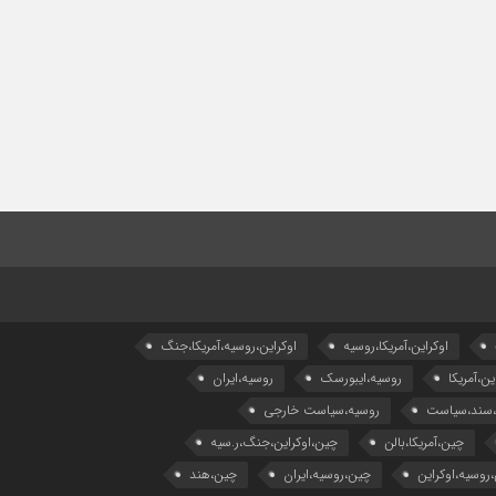
اوکراین،آمریکا،روسیه
اوکراین،روسیه،آمریکا،جنگ
ین،آمریکا
روسیه،ایبورسک
روسیه،ایران
،سند،سیاست
روسیه،سیاست خارجی
چین،آمریکا،بالن
چین،اوکراین،جنگ،ر.سیه
روسیه،اوکراین
چین،روسیه،ایران
چین،هند