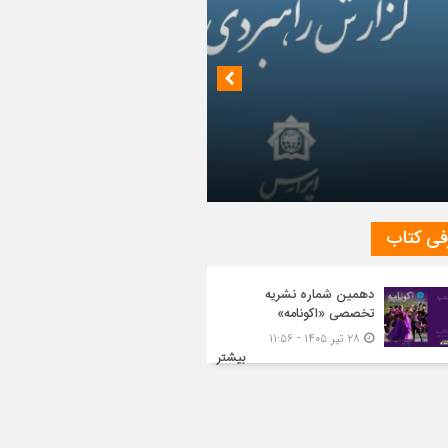
داز روابط ایران و روسیه در جهان پساکرونا
فی کتاب
دهمین شماره نشریه
تخصصی «اکونامه»
۲۸ تیر ۱۴۰۵ - ۱۱:۵۶
بیشتر