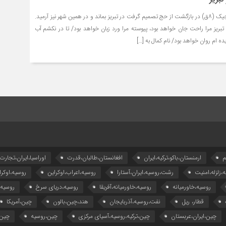
کمال خجندی شاعر بزرگ تاجیک (۸ق) در بازگشت از حج تصمیم گرفت در تبریز بماند و در همین شهر نیز آرمید.
بریز مرا راحت جان خواهد بود، پیوسته مرا ورد زبان خواهد بود/ تا در نکشم آب
ه ام روان خواهد بود/ نام کمال به […]
م
ارمنستان،باکو،ترکیه،ایران
افغانستان،طالبان،قدرت
اوراسیا،ایران،تجارت
ه،زلزله،امنیت
رشت،روسیه،ایران،آستارا
روسیه،اعراب،اوکراین
روسیه،اوکرا
روسیه،خاورمیانه
روسیه،خاورمیانه،آفریقا
روسیه،دریای سرخ
روسیه
قطار، ریل
نفت،روسیه،آذربایجان
هند،چین،بالون
چین،آمریکا
چین،ایران،عربستان
چین،ترکیه،روسیه،آسیای مرکزی
چین،روسیه
چین،