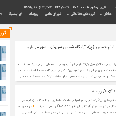
تاریخ :
یکشنبه, ۱۸ مرداد , ۱۴۰۵
25 صفر 1448
Sunday, 9 August , 2026
مناطق
گروه‌های مطالعاتی
شورای علمی
رویداد
ایرانیستیکا
N
گزا
ی امام حسین (ع)، آرامگاه شمس سبزواری، شهر مولتان،
آرامگاه شمس سبزواری (عارف ایرانی، ۵۶۰ق سبزوار/۶۷۵ق مولتان) به پیروی از معماری ایرانی، یک سازۀ مربع
 هشت ضلعی روی آن و گنبدی نسبتا بزرگ که با چندین گلدسته احاطه شده است و
و کاشیکاری فیروزه‌ای است. در سنت معمول برای ساخت آرامگاه در شبه قاره، درب […]
 آلانیا/ روسیه
«شهرستان یزدگرد» دیوارهای آلانیا را ساخت ساسانیان میداند که طبق قراردادی با
در جمهوری
دخانه و روستا به نام ایران وجود دارد و در ایران نیز سه روستا به نام آلان است. […]