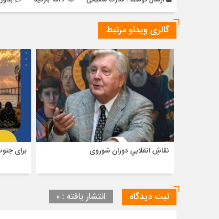
گالری ویدئو مرتبط
نقاشِ انقلابیِ دوران شوروی
برای جنو
ثبت دیدگاه
انتشار یافته : ۰