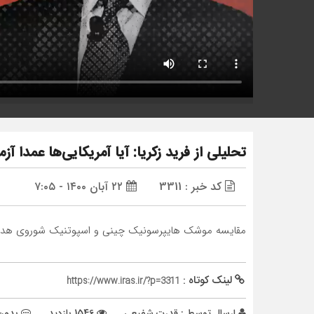
تحلیلی از فرید زکریا: آیا آمریکایی‌ها عمدا
کد خبر : 3311
۲۲ آبان ۱۴۰۰ - ۷:۰۵
مقایسه موشک هایپرسونیک چینی و اسپوتنیک شوروی هد
لینک کوتاه :
https://www.iras.ir/?p=3311
ارسال توسط :
قدرت شفیعی
1546 بازدید
بدون 