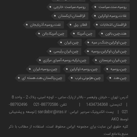
روسیه،سند،سیاست
روسیه،سیاست خارجی
غلات،روسیه،اوکراین
قزاقستان،ازبکستان
قزاقستان،انتخابات
قطار، ریل
نفت،روسیه،آذربایجان
هند،چین،بالون
چین،آمریکا
چین،آمریکا،بالن
چین،اوکراین،جنگ،ر.سیه
چین،ایران
چین،ایران،اوکراین،روسیه
چین،ایران،رئیسی
چین،ایران،عربستان
چین،ترکیه،روسیه،آسیای مرکزی
چین،روسیه
چین،روسیه،اوکراین
چین،روسیه،ایران
چین،هند
چین،هژمونی،غرب
چین،پاکستان،هند،هسته ای
آدرس: تهران – خیابان ولیعصر – بالاتر از پارک ساعی – کوچه امینی، پلاک 2 – واحد 8
| کدپستی: 1434734368 | تلفن: 88770586-021 88792496-
021 | پست الکترونیک سردبیر ایراس : sardabir@iras.ir |
توسعه و پشتیبانی
توسط AKO
كليه حقوق این سایت برای مجموعه ایراس محفوظ است، استفاده از مطالب با ذكر
منبع بلامانع است.