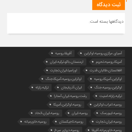
ثبت دیدگاه
دیدگاهها بسته است.
آسیای مرکزی،روسیه،اوکراین
آفریقا،روسیه
آمریکا،روسیه،تحریم
ارمنستان،باکو،ترکیه،ایران
افغانستان،طالبان،قدرت
اوراسیا،ایران،تجارت
اوکراین،آمریکا،روسیه
اوکراین،روسیه،آمریکا،جنگ
اوکراین،روسیه،جنگ
ایران،آذربایجان
ترکیه،زلزله
ترکیه،زلزله،امنیت
رشت،روسیه،ایران،آستارا
روسیه،اعراب،اوکراین
روسیه،اوکراین،آمریکا
روسیه،ایبورسک
روسیه،ایران
روسیه،ایران،اتحاد
روسیه،ایران،تجارت
روسیه،تاجیکستان
روسیه،خاورمیانه
روسیه،خاورمیانه،آفریقا
روسیه،دریای سرخ