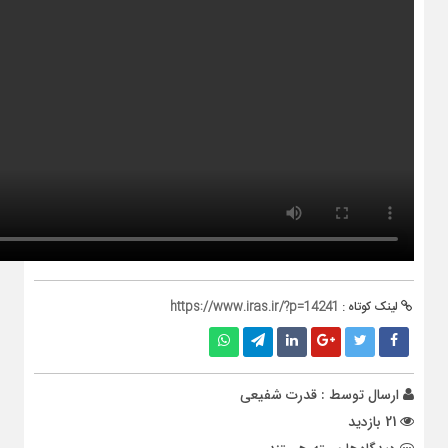
لینک کوتاه :
https://www.iras.ir/?p=14241
ارسال توسط :
قدرت شفیعی
21 بازدید