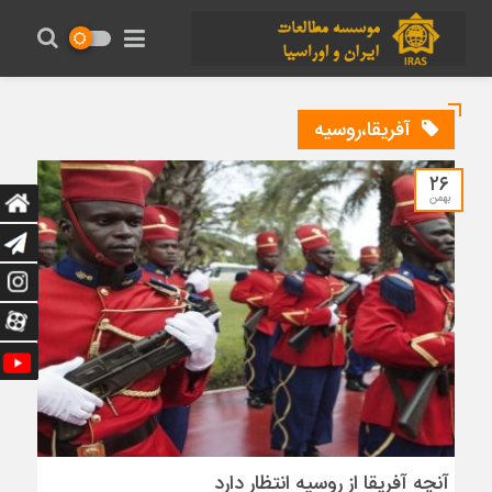
آفریقا،روسیه
۲۶
بهمن
آنچه آفریقا از روسیه انتظار دارد