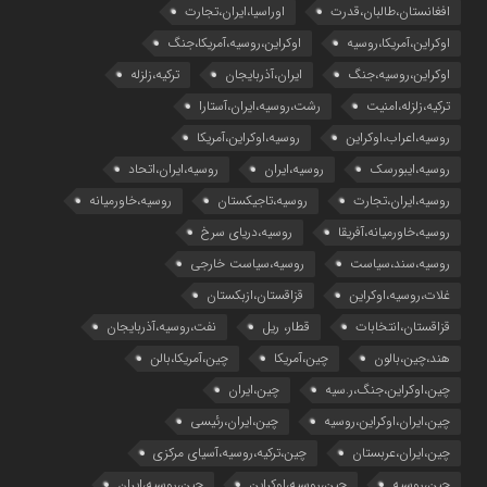
افغانستان،طالبان،قدرت
اوراسیا،ایران،تجارت
اوکراین،آمریکا،روسیه
اوکراین،روسیه،آمریکا،جنگ
اوکراین،روسیه،جنگ
ایران،آذربایجان
ترکیه،زلزله
ترکیه،زلزله،امنیت
رشت،روسیه،ایران،آستارا
روسیه،اعراب،اوکراین
روسیه،اوکراین،آمریکا
روسیه،ایبورسک
روسیه،ایران
روسیه،ایران،اتحاد
روسیه،ایران،تجارت
روسیه،تاجیکستان
روسیه،خاورمیانه
روسیه،خاورمیانه،آفریقا
روسیه،دریای سرخ
روسیه،سند،سیاست
روسیه،سیاست خارجی
غلات،روسیه،اوکراین
قزاقستان،ازبکستان
قزاقستان،انتخابات
قطار، ریل
نفت،روسیه،آذربایجان
هند،چین،بالون
چین،آمریکا
چین،آمریکا،بالن
چین،اوکراین،جنگ،ر.سیه
چین،ایران
چین،ایران،اوکراین،روسیه
چین،ایران،رئیسی
چین،ایران،عربستان
چین،ترکیه،روسیه،آسیای مرکزی
چین،روسیه
چین،روسیه،اوکراین
چین،روسیه،ایران