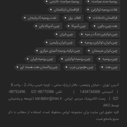
روسیه،سند،سیاست
روسیه،سیاست خارجی
غلات،روسیه،اوکراین
قزاقستان،ازبکستان
قزاقستان،انتخابات
قطار، ریل
نفت،روسیه،آذربایجان
هند،چین،بالون
چین،آمریکا
چین،آمریکا،بالن
چین،اوکراین،جنگ،ر.سیه
چین،ایران
چین،ایران،اوکراین،روسیه
چین،ایران،رئیسی
چین،ایران،عربستان
چین،ترکیه،روسیه،آسیای مرکزی
چین،روسیه
چین،روسیه،اوکراین
چین،روسیه،ایران
چین،هند
چین،هژمونی،غرب
چین،پاکستان،هند،هسته ای
آدرس: تهران – خیابان ولیعصر – بالاتر از پارک ساعی – کوچه امینی، پلاک 2 – واحد 8
| کدپستی: 1434734368 | تلفن: 88770586-021 88792496-
021 | پست الکترونیک سردبیر ایراس : sardabir@iras.ir |
توسعه و پشتیبانی
توسط AKO
كليه حقوق این سایت برای مجموعه ایراس محفوظ است، استفاده از مطالب با ذكر
منبع بلامانع است.