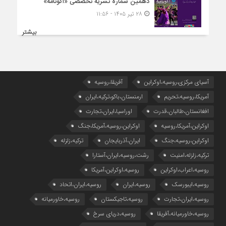
دهمین شماره نشریه تخصصی «اکونامه»
۲۸ تیر ۱۴۰۵ - ۱۱:۵۶
بیشتر
آسیای مرکزی،روسیه،اوکراین
آفریقا،روسیه
آمریکا،روسیه،تحریم
ارمنستان،باکو،ترکیه،ایران
افغانستان،طالبان،قدرت
اوراسیا،ایران،تجارت
اوکراین،آمریکا،روسیه
اوکراین،روسیه،آمریکا،جنگ
اوکراین،روسیه،جنگ
ایران،آذربایجان
ترکیه،زلزله
ترکیه،زلزله،امنیت
رشت،روسیه،ایران،آستارا
روسیه،اعراب،اوکراین
روسیه،اوکراین،آمریکا
روسیه،ایبورسک
روسیه،ایران
روسیه،ایران،اتحاد
روسیه،ایران،تجارت
روسیه،تاجیکستان
روسیه،خاورمیانه
روسیه،خاورمیانه،آفریقا
روسیه،دریای سرخ