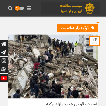
ترکیه،زلزله،امنیت
۲۴
بهمن
امنیت، قربانی جدید زلزله ترکیه