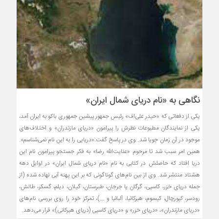
نگاهی به «نام دریای شمال ایران»
یکی از دفعاتی که «حیدر علی‌اف» رئیس جمهور پیشین جمهوری باکو به ایران آمد،
یکی از نمایندگان مطبوعات نظرش را پیرامون «دریای مازندران» و اختلاف‌های
موجود در آن زمان جویا شد. وی در پاسخ گفت:«دریایی را به این نام نمی‌شناسم».
همین امر سبب شد تا مرحوم «عنایت‌الله رضا» به فکر جستجو پیرامون نام این
دریا افتاد که حاصلش در کتابی به نام «نام دریای شمال ایران» در اوایل دهه
هشتاد منتشر شد. وی از بین نام‌های گوناگونی که بر این پهنه آبی نهاده شده (از
جمله دریای خزر، کاسپی، گرگان یا جرجان، طبرستان، گیلان، دیلم، گسکر، طالش،
رودسر، کپورچال، کیسوم، هیرکانیا، آلبانیا و ...)، تمرکز خود را روی بررسی نام‌های
«دریای مازندران»، «دریای خزر» و «دریای کاسپی (دریای هیرکانی)» قرار می‌دهد.