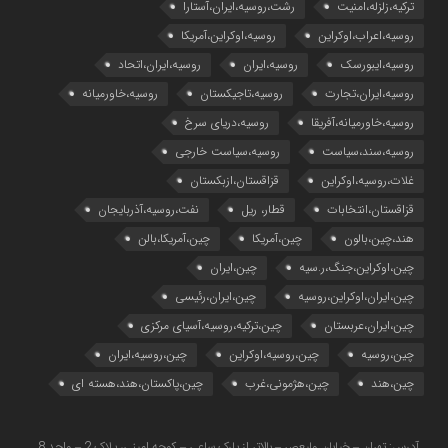
ترکیه،زلزله،امنیت
رشت،روسیه،ایران،آستارا
روسیه،اعراب،اوکراین
روسیه،اوکراین،آمریکا
روسیه،ایبورسک
روسیه،ایران
روسیه،ایران،اتحاد
روسیه،ایران،تجارت
روسیه،تاجیکستان
روسیه،خاورمیانه
روسیه،خاورمیانه،آفریقا
روسیه،دریای سرخ
روسیه،سند،سیاست
روسیه،سیاست خارجی
غلات،روسیه،اوکراین
قزاقستان،ازبکستان
قزاقستان،انتخابات
قطار، ریل
نفت،روسیه،آذربایجان
هند،چین،بالون
چین،آمریکا
چین،آمریکا،بالن
چین،اوکراین،جنگ،ر.سیه
چین،ایران
چین،ایران،اوکراین،روسیه
چین،ایران،رئیسی
چین،ایران،عربستان
چین،ترکیه،روسیه،آسیای مرکزی
چین،روسیه
چین،روسیه،اوکراین
چین،روسیه،ایران
چین،هند
چین،هژمونی،غرب
چین،پاکستان،هند،هسته ای
آدرس: تهران – خیابان ولیعصر – بالاتر از پارک ساعی – کوچه امینی، پلاک 2 – واحد 8