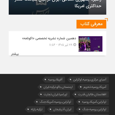
در قبال سیاست فشار
معرفی کتاب
دهمین شماره نشریه تخصصی «اکونامه»
چشم‌انداز روابط ایران و روسیه در جهان پ
۲۸ تیر ۱۴۰۵ - ۱۱:۵۶
بیشتر
آسیای مرکزی،روسیه،اوکراین
آفریقا،روسیه
آمریکا،روسیه،تحریم
ارمنستان،باکو،ترکیه،ایران
افغانستان،طالبان،قدرت
اوراسیا،ایران،تجارت
اوکراین،آمریکا،روسیه
اوکراین،روسیه،آمریکا،جنگ
اوکراین،روسیه،جنگ
ایران،آذربایجان
ترکیه،زلزله