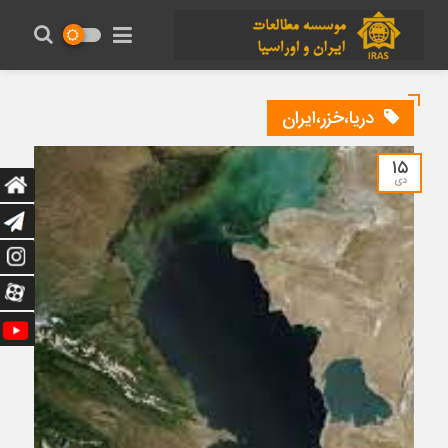
دریا،خزر،ایران
۱۵
دی