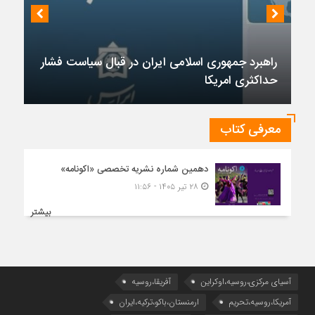
راهبرد جمهوری اسلامی ایران در قبال سیاست فشار
حداکثری امریکا
معرفی کتاب
دهمین شماره نشریه تخصصی «اکونامه»
۲۸ تیر ۱۴۰۵ - ۱۱:۵۶
بیشتر
آسیای مرکزی،روسیه،اوکراین
آفریقا،روسیه
آمریکا،روسیه،تحریم
ارمنستان،باکو،ترکیه،ایران