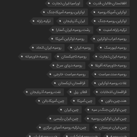
افغانستان،طالبان،قدرت
اوراسیا،ایران،تجارت
اوکراین،آمریکا،روسیه
اوکراین،روسیه،آمریکا،جنگ
اوکراین،روسیه،جنگ
ایران،آذربایجان
ترکیه،زلزله
ترکیه،زلزله،امنیت
رشت،روسیه،ایران،آستارا
روسیه،اعراب،اوکراین
روسیه،اوکراین،آمریکا
روسیه،ایبورسک
روسیه،ایران
روسیه،ایران،اتحاد
روسیه،ایران،تجارت
روسیه،تاجیکستان
روسیه،خاورمیانه
روسیه،خاورمیانه،آفریقا
روسیه،دریای سرخ
روسیه،سند،سیاست
روسیه،سیاست خارجی
غلات،روسیه،اوکراین
قزاقستان،ازبکستان
قزاقستان،انتخابات
قطار، ریل
نفت،روسیه،آذربایجان
هند،چین،بالون
چین،آمریکا
چین،آمریکا،بالن
چین،اوکراین،جنگ،ر.سیه
چین،ایران
چین،ایران،اوکراین،روسیه
چین،ایران،رئیسی
چین،ایران،عربستان
چین،ترکیه،روسیه،آسیای مرکزی
چین،روسیه
چین،روسیه،اوکراین
چین،روسیه،ایران