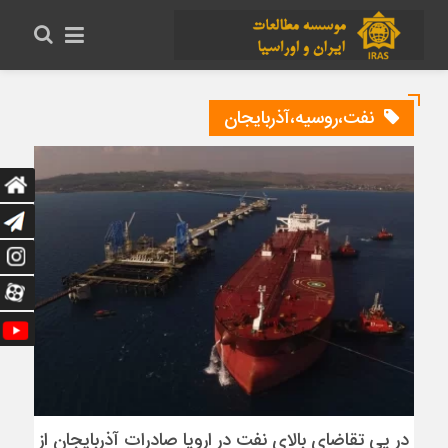
نفت،روسیه،آذربایجان
در پی تقاضای بالای نفت در اروپا صادرات آذربایجان از