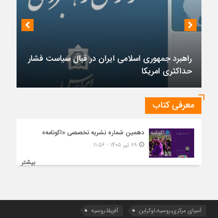
راهبرد جمهوری اسلامی ایران در قبال سیاست فشار
حداکثری امریکا
معرفی کتاب
دهمین شماره نشریه تخصصی «اکونامه»
۲۸ تیر ۱۴۰۵ - ۱۱:۵۶
بیشتر
آسیای مرکزی،روسیه،اوکراین
آفریقا،روسیه