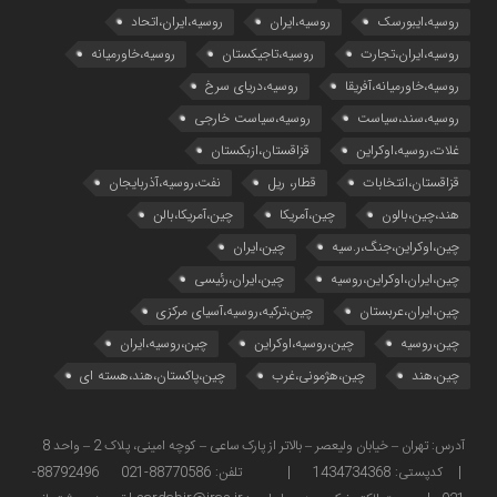
روسیه،ایبورسک
روسیه،ایران
روسیه،ایران،اتحاد
روسیه،ایران،تجارت
روسیه،تاجیکستان
روسیه،خاورمیانه
روسیه،خاورمیانه،آفریقا
روسیه،دریای سرخ
روسیه،سند،سیاست
روسیه،سیاست خارجی
غلات،روسیه،اوکراین
قزاقستان،ازبکستان
قزاقستان،انتخابات
قطار، ریل
نفت،روسیه،آذربایجان
هند،چین،بالون
چین،آمریکا
چین،آمریکا،بالن
چین،اوکراین،جنگ،ر.سیه
چین،ایران
چین،ایران،اوکراین،روسیه
چین،ایران،رئیسی
چین،ایران،عربستان
چین،ترکیه،روسیه،آسیای مرکزی
چین،روسیه
چین،روسیه،اوکراین
چین،روسیه،ایران
چین،هند
چین،هژمونی،غرب
چین،پاکستان،هند،هسته ای
آدرس: تهران – خیابان ولیعصر – بالاتر از پارک ساعی – کوچه امینی، پلاک 2 – واحد 8
| کدپستی: 1434734368 | تلفن: 88770586-021 88792496-