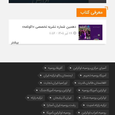
معرفی کتاب
دهمین شماره نشریه تخصصی «اکونامه»
۲۸ تیر ۱۴۰۵ - ۱۱:۵۶
بیشتر
آسیای مرکزی،روسیه،اوکراین
آفریقا،روسیه
آمریکا،روسیه،تحریم
ارمنستان،باکو،ترکیه،ایران
افغانستان،طالبان،قدرت
اوراسیا،ایران،تجارت
اوکراین،آمریکا،روسیه
اوکراین،روسیه،آمریکا،جنگ
اوکراین،روسیه،جنگ
ایران،آذربایجان
ترکیه،زلزله
ترکیه،زلزله،امنیت
رشت،روسیه،ایران،آستارا
روسیه،اعراب،اوکراین
روسیه،اوکراین،آمریکا