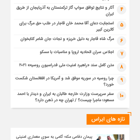
آثار و نتایج توافق سواپ گاز ترکمنستان به آذربایجان از طریق
4
ایران
استجابت دعای آقا محمد خان قاجار در طلب حق مرگ برای
5
کاترین کبیر
مرگ شاه قاجار به دلیل خربزه و نجات جان شاعر کتابخوان
6
اجلاس سران اتحادیه اروپا و مناسبات با مسکو
7
متن کامل سند «راهبرد امنیت ملی فدراسیون روسیه» ۲۰۲۱
8
چرا روسیه در سوریه موفق شد و آمریکا در افغانستان شکست
9
خورد؟
سفر سرپرست وزارت خارجه طالبان به ایران و دیدار با احمد
10
مسعود؛ ماجرا چیست؟ / تهران چه در ذهن دارد؟
تازه های ایراس
پیمان دفاعی مکه؛ گامی به سوی معماری امنیتی