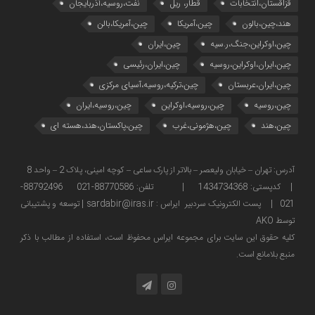
قزاقستان،انتخابات
قطار، ریل
نفت،روسیه،آذربایجان
هند،چین،بالون
چین،آمریکا
چین،آمریکا،بالن
چین،اوکراین،جنگ،ر.سیه
چین،ایران
چین،ایران،اوکراین،روسیه
چین،ایران،رئیسی
چین،ایران،عربستان
چین،ترکیه،روسیه،آسیای مرکزی
چین،روسیه
چین،روسیه،اوکراین
چین،روسیه،ایران
چین،هند
چین،هژمونی،غرب
چین،پاکستان،هند،هسته ای
آدرس: تهران – خیابان ولیعصر – بالاتر از پارک ساعی – کوچه امینی، پلاک 2 – واحد 8
| کدپستی: 1434734368 | تلفن: 88770586-021 88792496-
021 | پست الکترونیک سردبیر ایراس : sardabir@iras.ir |
توسعه و پشتیبانی
توسط AKO
كليه حقوق این سایت برای مجموعه ایراس محفوظ است، استفاده از مطالب با ذكر
منبع بلامانع است.