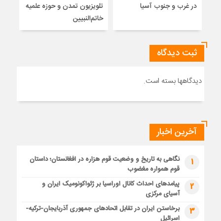
در غرب و جنوب آسیا
تلویزیون تمدن و حوزه علمیه
نظری
خاتم‌النبیین
راه
ثبت دیدگاه
دیدگاهها بسته است.
آخرین اخبار
نگاهی به تاریخ و وضعیت قوم هزاره در افغانستان؛ داستان
1
قوم همواره مغضوب
پیامدهای احداث کانال اوراسیا بر ژئواکونومیک ایران و
2
آسیای مرکزی
برخاستن ایران در تقابل اتحادهای جمهوری آذربایجان-ترکیه-
3
اسرائیل