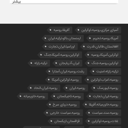
بیشتر
آسیای مرکزی،روسیه،اوکراین
آفریقا،روسیه
آمریکا،روسیه،تحریم
ارمنستان،باکو،ترکیه،ایران
افغانستان،طالبان،قدرت
اوراسیا،ایران،تجارت
اوکراین،آمریکا،روسیه
اوکراین،روسیه،آمریکا،جنگ
اوکراین،روسیه،جنگ
ایران،آذربایجان
ترکیه،زلزله
ترکیه،زلزله،امنیت
رشت،روسیه،ایران،آستارا
روسیه،اعراب،اوکراین
روسیه،اوکراین،آمریکا
روسیه،ایبورسک
روسیه،ایران
روسیه،ایران،اتحاد
روسیه،ایران،تجارت
روسیه،تاجیکستان
روسیه،خاورمیانه
روسیه،خاورمیانه،آفریقا
روسیه،دریای سرخ
روسیه،سند،سیاست
روسیه،سیاست خارجی
غلات،روسیه،اوکراین
قزاقستان،ازبکستان