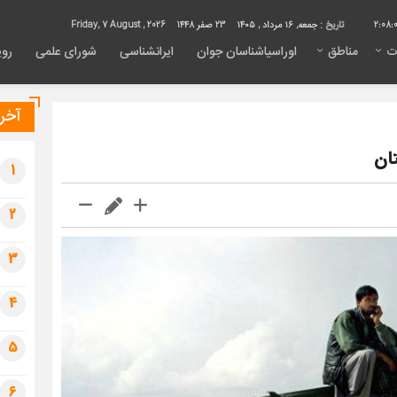
2:08:
تاریخ :
جمعه, ۱۶ مرداد , ۱۴۰۵
23 صفر 1448
Friday, 7 August , 2026
ت
مناطق
اوراسیاشناسان جوان
ایرانشناسی
شورای علمی
روی
آخری
ان
1
2
3
4
5
6