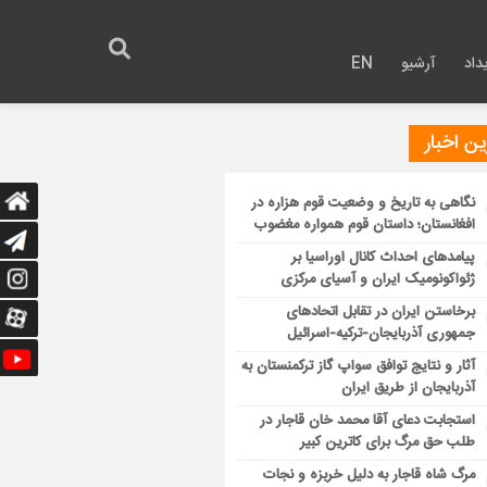
داد
آرشیو
EN
ن اخبار
نگاهی به تاریخ و وضعیت قوم هزاره در
افغانستان؛ داستان قوم همواره مغضوب
پیامدهای احداث کانال اوراسیا بر
ژئواکونومیک ایران و آسیای مرکزی
برخاستن ایران در تقابل اتحادهای
جمهوری آذربایجان-ترکیه-اسرائیل
آثار و نتایج توافق سواپ گاز ترکمنستان به
آذربایجان از طریق ایران
استجابت دعای آقا محمد خان قاجار در
طلب حق مرگ برای کاترین کبیر
مرگ شاه قاجار به دلیل خربزه و نجات