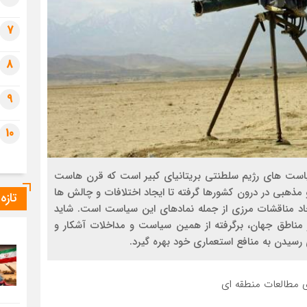
7
8
9
10
است هاي رژيم سلطنتي بریتانیای کبیر است كه قرن هاست
مذهبي در درون كشورها گرفته تا ايجاد اختلافات و چالش ها
تازه
اد مناقشات مرزي از جمله نمادهاي اين سياست است. شايد
مناطق جهان، برگرفته از همين سياست و مداخلات آشكار و
ي رسيدن به منافع استعماري خود بهره گيرد.
 مطالعات منطقه ای