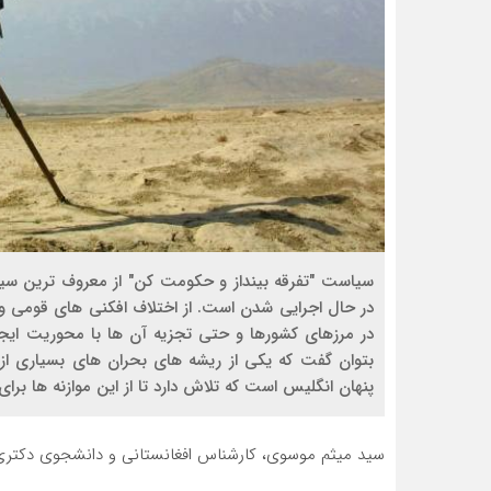
سياست "تفرقه بينداز و حكومت كن" از معروف ترين سي
در حال اجرایی شدن است. از اختلاف افكني هاي قومي و 
در مرزهاي كشورها و حتي تجزيه آن ها با محوريت ايج
بتوان گفت كه يكي از ريشه هاي بحران هاي بسياري از 
پنهان انگليس است كه تلاش دارد تا از اين موازنه ها برا
سید میثم موسوی، کارشناس افغانستانی و دانشجوی دکتری