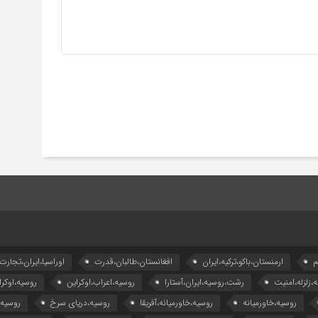
م
ارمنستان،باکو،ترکیه،ایران
افغانستان،طالبان،قدرت
اوراسیا،ایران،تجارت
ه،زلزله،امنیت
رشت،روسیه،ایران،آستارا
روسیه،اعراب،اوکراین
روسیه،اوکرا
روسیه،خاورمیانه
روسیه،خاورمیانه،آفریقا
روسیه،دریای سرخ
روسیه