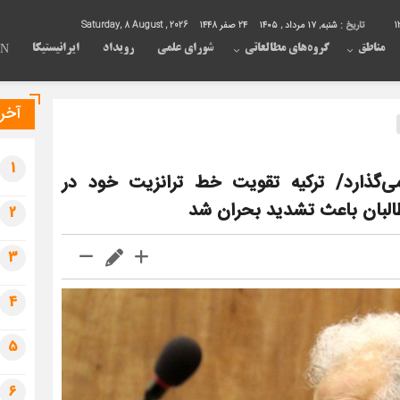
1
تاریخ :
شنبه, ۱۷ مرداد , ۱۴۰۵
24 صفر 1448
Saturday, 8 August , 2026
مناطق
گروه‌های مطالعاتی
شورای علمی
رویداد
ایرانیستیکا
EN
آخری
1
ی‌گذارد/ ترکیه تقویت خط ترانزیت خود در
 طالبان باعث تشدید بحران شد
2
3
4
5
6