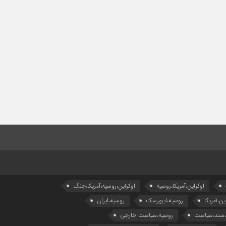
اوکراین،آمریکا،روسیه
اوکراین،روسیه،آمریکا،جنگ
ین،آمریکا
روسیه،ایبورسک
روسیه،ایران
،سند،سیاست
روسیه،سیاست خارجی