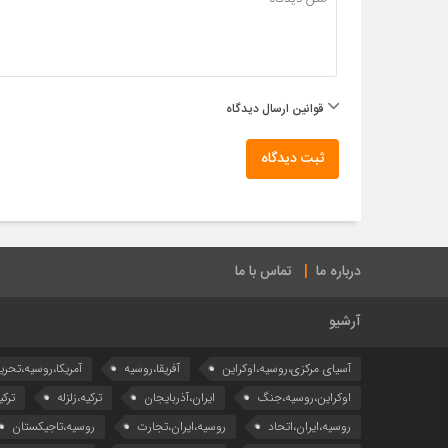
قوانین ارسال دیدگاه
ثبت دیدگاه
درباره ما
تماس با ما
آرشیو
آسیای مرکزی،روسیه،اوکراین
آفریقا،روسیه
آمریکا،روسیه،تحری
اوکراین،روسیه،جنگ
ایران،آذربایجان
ترکیه،زلزله
ترکی
روسیه،ایران،اتحاد
روسیه،ایران،تجارت
روسیه،تاجیکستان