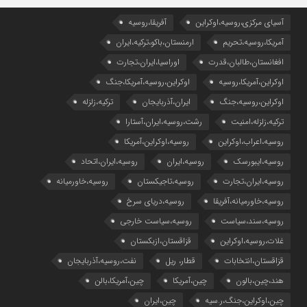
آسیای مرکزی،روسیه،اوکراین
آفریقا،روسیه
آمریکا،روسیه،تحریم
ارمنستان،باکو،ترکیه،ایران
افغانستان،طالبان،قدرت
اوراسیا،ایران،تجارت
اوکراین،آمریکا،روسیه
اوکراین،روسیه،آمریکا،جنگ
اوکراین،روسیه،جنگ
ایران،آذربایجان
ترکیه،زلزله
ترکیه،زلزله،امنیت
رشت،روسیه،ایران،آستارا
روسیه،اعراب،اوکراین
روسیه،اوکراین،آمریکا
روسیه،ایبورسک
روسیه،ایران
روسیه،ایران،اتحاد
روسیه،ایران،تجارت
روسیه،تاجیکستان
روسیه،خاورمیانه
روسیه،خاورمیانه،آفریقا
روسیه،دریای سرخ
روسیه،سند،سیاست
روسیه،سیاست خارجی
غلات،روسیه،اوکراین
قزاقستان،ازبکستان
قزاقستان،انتخابات
قطار، ریل
نفت،روسیه،آذربایجان
هند،چین،بالون
چین،آمریکا
چین،آمریکا،بالن
چین،اوکراین،جنگ،ر.سیه
چین،ایران