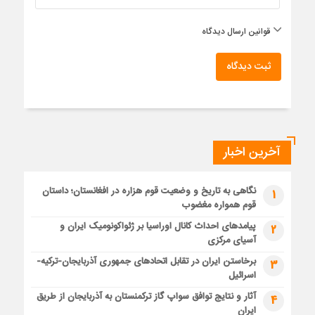
قوانین ارسال دیدگاه
ثبت دیدگاه
آخرین اخبار
نگاهی به تاریخ و وضعیت قوم هزاره در افغانستان؛ داستان
1
قوم همواره مغضوب
پیامدهای احداث کانال اوراسیا بر ژئواکونومیک ایران و
2
آسیای مرکزی
برخاستن ایران در تقابل اتحادهای جمهوری آذربایجان-ترکیه-
3
اسرائیل
آثار و نتایج توافق سواپ گاز ترکمنستان به آذربایجان از طریق
4
ایران