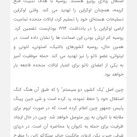
اشتعال زیادی روبرو هستند. روسیه با هدف تثبیت فتح
کریمه، همچنان اوکراین را تهدید می کند. وقتی اوکراین
تسلیحات هسته‌ای خود را تسلیم کرد، ایالات متحده تمامیت
ارضی اوکراین را در یادداشت ۱۹۹۴ بوداپست تضمین کرد.
روسیه کم ارزش بودن این ضمانت ها را نشان داده است. در
همین حال، روسیه کشورهای بالتیک، استونی، لتونی و
لیتوانی، عضو ناتو را نیز تهدید می کند. حمله موفقیت آمیز
به یکی از اعضای ناتو برای اعتبار ایالات متحده فاجعه بار
خواهد بود.
چین اصل “یک کشور، دو سیستم” را که طبق آن هنگ کنگ
استقلال خود را حفظ نموده، رد کرده است و شی جین پینگ
رئیس جمهور چین اعلام کرده است که در صورت لزوم برای
مقابله با تایوان به زور متوسل خواهد شد. چین در حال ایجاد
ظرفیت برای حمله به تایوان یا محاصره آن است. در دریای
شرقی چین، پکن ادعای مالکیت جزایر سنکاکو ژاپن را مطرح