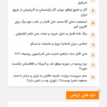
اسرائیل
آثار و نتایج توافق سواپ گاز ترکمنستان به آذربایجان از طریق
4
ایران
استجابت دعای آقا محمد خان قاجار در طلب حق مرگ برای
5
کاترین کبیر
مرگ شاه قاجار به دلیل خربزه و نجات جان شاعر کتابخوان
6
اجلاس سران اتحادیه اروپا و مناسبات با مسکو
7
متن کامل سند «راهبرد امنیت ملی فدراسیون روسیه» ۲۰۲۱
8
چرا روسیه در سوریه موفق شد و آمریکا در افغانستان شکست
9
خورد؟
سفر سرپرست وزارت خارجه طالبان به ایران و دیدار با احمد
10
مسعود؛ ماجرا چیست؟ / تهران چه در ذهن دارد؟
تازه های ایراس