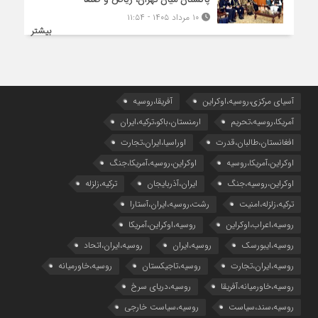
۱۰ مرداد ۱۴۰۵ - ۱۱:۵۴
بیشتر
آسیای مرکزی،روسیه،اوکراین
آفریقا،روسیه
آمریکا،روسیه،تحریم
ارمنستان،باکو،ترکیه،ایران
افغانستان،طالبان،قدرت
اوراسیا،ایران،تجارت
اوکراین،آمریکا،روسیه
اوکراین،روسیه،آمریکا،جنگ
اوکراین،روسیه،جنگ
ایران،آذربایجان
ترکیه،زلزله
ترکیه،زلزله،امنیت
رشت،روسیه،ایران،آستارا
روسیه،اعراب،اوکراین
روسیه،اوکراین،آمریکا
روسیه،ایبورسک
روسیه،ایران
روسیه،ایران،اتحاد
روسیه،ایران،تجارت
روسیه،تاجیکستان
روسیه،خاورمیانه
روسیه،خاورمیانه،آفریقا
روسیه،دریای سرخ
روسیه،سند،سیاست
روسیه،سیاست خارجی