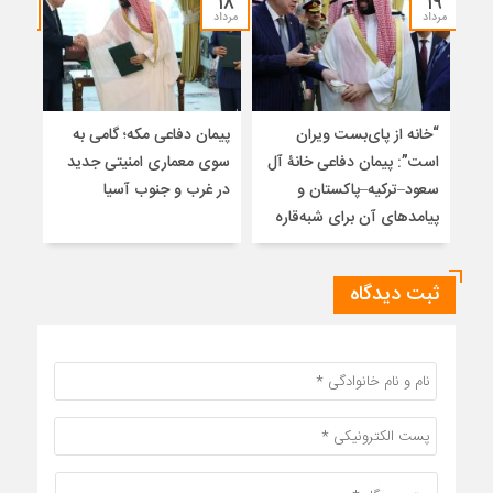
۱۷
۱۸
۱۹
مرداد
مرداد
مرداد
“خانه از پای‌بست ویران
پیمان دفاعی مکه؛ گامی به
تلا
است”: پیمان دفاعی خانۀ آل
سوی معماری امنیتی جدید
ساز
سعود–ترکیه–پاکستان و
در غرب و جنوب آسیا
تلوی
پیامدهای آن برای شبه‌قاره
خاتم
ثبت دیدگاه