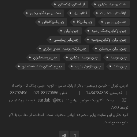
غلات،روسیه،اوکراین
قزاقستان،ازبکستان
قزاقستان،انتخابات
قطار، ریل
نفت،روسیه،آذربایجان
هند،چین،بالون
چین،آمریکا
چین،آمریکا،بالن
چین،اوکراین،جنگ،ر.سیه
چین،ایران
چین،ایران،اوکراین،روسیه
چین،ایران،رئیسی
چین،ایران،عربستان
چین،ترکیه،روسیه،آسیای مرکزی
چین،روسیه
چین،روسیه،اوکراین
چین،روسیه،ایران
چین،هند
چین،هژمونی،غرب
چین،پاکستان،هند،هسته ای
آدرس: تهران – خیابان ولیعصر – بالاتر از پارک ساعی – کوچه امینی، پلاک 2 – واحد 8
| کدپستی: 1434734368 | تلفن: 88770586-021 88792496-
021 | پست الکترونیک سردبیر ایراس : sardabir@iras.ir |
توسعه و پشتیبانی
توسط AKO
كليه حقوق این سایت برای مجموعه ایراس محفوظ است، استفاده از مطالب با ذكر
منبع بلامانع است.